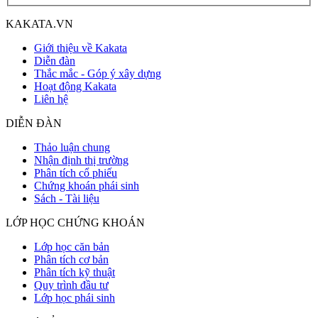
KAKATA.VN
Giới thiệu về Kakata
Diễn đàn
Thắc mắc - Góp ý xây dựng
Hoạt động Kakata
Liên hệ
DIỄN ĐÀN
Thảo luận chung
Nhận định thị trường
Phân tích cổ phiếu
Chứng khoán phái sinh
Sách - Tài liệu
LỚP HỌC CHỨNG KHOÁN
Lớp học căn bản
Phân tích cơ bản
Phân tích kỹ thuật
Quy trình đầu tư
Lớp học phái sinh