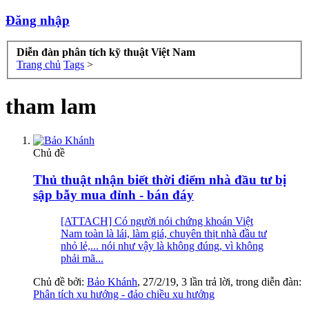
Đăng nhập
Diễn đàn phân tích kỹ thuật Việt Nam
Trang chủ
Tags
>
tham lam
Chủ đề
Thủ thuật nhận biết thời điểm nhà đầu tư bị
sập bẫy mua đỉnh - bán đáy
[ATTACH] Có người nói chứng khoán Việt
Nam toàn là lái, làm giá, chuyên thịt nhà đầu tư
nhỏ lẻ,... nói như vậy là không đúng, vì không
phải mã...
Chủ đề bởi:
Bảo Khánh
,
27/2/19
, 3 lần trả lời, trong diễn đàn:
Phân tích xu hướng - đảo chiều xu hướng