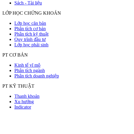
Sách - Tài liệu
LỚP HỌC CHỨNG KHOÁN
Lớp học căn bản
Phân tích cơ bản
Phân tích kỹ thuật
Quy trình đầu tư
Lớp học phái sinh
PT CƠ BẢN
Kinh tế vĩ mô
Phân tích ngành
Phân tích doanh nghiệp
PT KỸ THUẬT
Thanh khoản
Xu hướng
Indicator