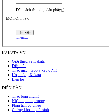
Dãn cách tên bằng dấu phẩy(,).
Mới hơn ngày:
Thêm...
KAKATA.VN
Giới thiệu về Kakata
Diễn đàn
Thắc mắc - Góp ý xây dựng
Hoạt động Kakata
Liên hệ
DIỄN ĐÀN
Thảo luận chung
Nhận định thị trường
Phân tích cổ phiếu
Chứng khoán phái sinh