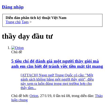
Đăng nhập
Diễn đàn phân tích kỹ thuật Việt Nam
Trang chủ
Tags
>
thầy dạy đầu tư
Chủ đề
5 tiêu chí để đánh giá một người thầy giỏi mà
anh em cần biết để tránh việc tiền mất tật mang
[ATTACH] Ngạn ngữ Trung Quốc có câu: "Một
gánh sách không bằng một người thầy giỏi", điều
này xem ra luôn đúng trong mọi trường hợp cho
thấy tầm...
Chủ đề bởi:
Orion
,
27/1/19
, 0 lần trả lời, trong diễn đàn:
Thảo
luận chung