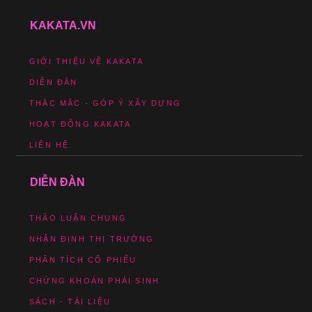
KAKATA.VN
GIỚI THIỆU VỀ KAKATA
DIỄN ĐÀN
THẮC MẮC - GÓP Ý XÂY DỰNG
HOẠT ĐỘNG KAKATA
LIÊN HỆ
DIỄN ĐÀN
THẢO LUẬN CHUNG
NHẬN ĐỊNH THỊ TRƯỜNG
PHÂN TÍCH CỔ PHIẾU
CHỨNG KHOÁN PHÁI SINH
SÁCH - TÀI LIỆU