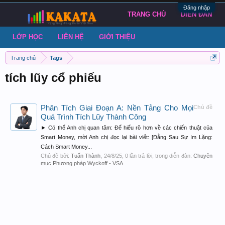
Đăng nhập
TRANG CHỦ
DIỄN ĐÀN
LỚP HỌC
LIÊN HỆ
GIỚI THIỆU
Trang chủ
Tags
tích lũy cổ phiếu
Phân Tích Giai Đoạn A: Nền Tảng Cho Mọi
Chủ đề
Quá Trình Tích Lũy Thành Công
► Có thể Anh chị quan tâm: Để hiểu rõ hơn về các chiến thuật của
Smart Money, mời Anh chị đọc lại bài viết: [Đằng Sau Sự Im Lặng:
Cách Smart Money...
Chủ đề bởi:
Tuấn Thành
,
24/8/25
, 0 lần trả lời, trong diễn đàn:
Chuyên
mục Phương pháp Wyckoff - VSA