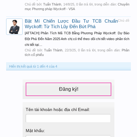
Chủ đề bởi:
Tuấn Thành
,
14/8/25
, 0 lần trả lời, trong diễn đàn:
Chuyên
mục Phương pháp Wyckoff - VSA
Bật Mí Chiến Lược Đầu Tư TCB Chuẩn
Chủ đề
Wyckoff: Từ Tích Lũy Đến Bứt Phá
[ATTACH] Phân Tích Mã TCB Bằng Phương Pháp Wyckoff: Dự Báo
Đột Phá Đến Năm 2025 Anh chị có thể theo dõi chi tiết video phân tích
chi tiết tại:...
Chủ đề bởi:
Tuấn Thành
,
22/3/25
, 0 lần trả lời, trong diễn đàn:
Phân
tích cổ phiếu
Hiển thị kết quả từ 1 đến 4 của 4
Đăng ký!
Tên tài khoản hoặc địa chỉ Email:
Mật khẩu: