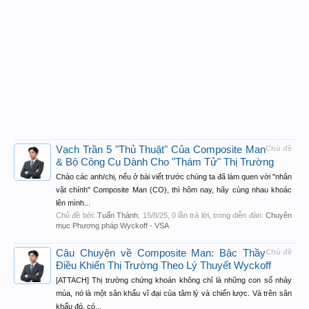
Vạch Trần 5 "Thủ Thuật" Của Composite Man
Chủ đề
& Bộ Công Cụ Dành Cho "Thám Tử" Thị Trường
Chào các anh/chị, nếu ở bài viết trước chúng ta đã làm quen với "nhân
vật chính" Composite Man (CO), thì hôm nay, hãy cùng nhau khoác
lên mình...
Chủ đề bởi:
Tuấn Thành
,
15/8/25
, 0 lần trả lời, trong diễn đàn:
Chuyên
mục Phương pháp Wyckoff - VSA
Câu Chuyện về Composite Man: Bậc Thầy
Chủ đề
Điều Khiển Thị Trường Theo Lý Thuyết Wyckoff
[ATTACH] Thị trường chứng khoán không chỉ là những con số nhảy
múa, nó là một sân khấu vĩ đại của tâm lý và chiến lược. Và trên sân
khấu đó, có...