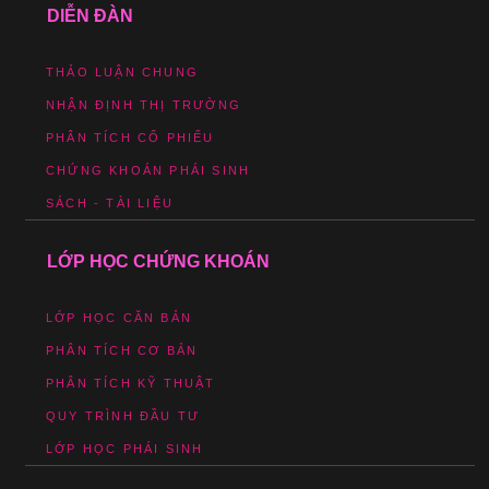
DIỄN ĐÀN
THẢO LUẬN CHUNG
NHẬN ĐỊNH THỊ TRƯỜNG
PHÂN TÍCH CỔ PHIẾU
CHỨNG KHOÁN PHÁI SINH
SÁCH - TÀI LIỆU
LỚP HỌC CHỨNG KHOÁN
LỚP HỌC CĂN BẢN
PHÂN TÍCH CƠ BẢN
PHÂN TÍCH KỸ THUẬT
QUY TRÌNH ĐẦU TƯ
LỚP HỌC PHÁI SINH