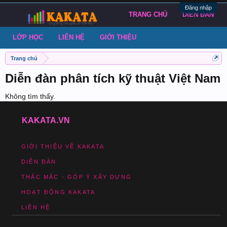
Đăng nhập
TRANG CHỦ
DIỄN ĐÀN
LỚP HỌC
LIÊN HỆ
GIỚI THIỆU
Trang chủ
Diễn đàn phân tích kỹ thuật Việt Nam
Không tìm thấy.
KAKATA.VN
GIỚI THIỆU VỀ KAKATA
DIỄN ĐÀN
THẮC MẮC - GÓP Ý XÂY DỰNG
HOẠT ĐỘNG KAKATA
LIÊN HỆ