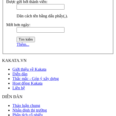
Được gửi bởi thành viên:
Dãn cách tên bằng dấu phẩy(,).
Mới hơn ngày:
Thêm...
KAKATA.VN
Giới thiệu về Kakata
Diễn đàn
Thắc mắc - Góp ý xây dựng
Hoạt động Kakata
Liên hệ
DIỄN ĐÀN
Thảo luận chung
Nhận định thị trường
Phân tích cổ phiếu