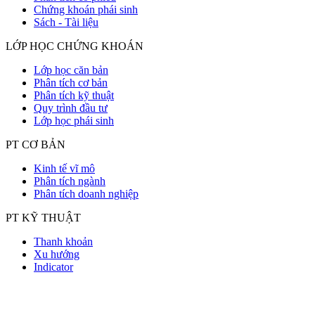
Chứng khoán phái sinh
Sách - Tài liệu
LỚP HỌC CHỨNG KHOÁN
Lớp học căn bản
Phân tích cơ bản
Phân tích kỹ thuật
Quy trình đầu tư
Lớp học phái sinh
PT CƠ BẢN
Kinh tế vĩ mô
Phân tích ngành
Phân tích doanh nghiệp
PT KỸ THUẬT
Thanh khoản
Xu hướng
Indicator