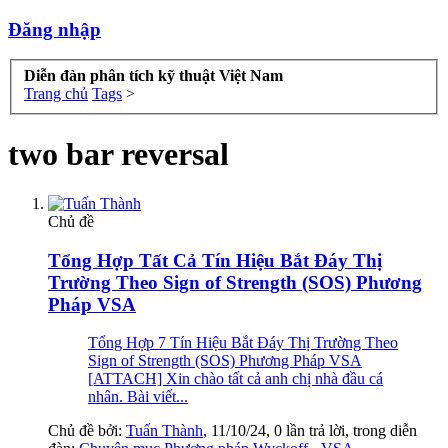
Đăng nhập
Diễn đàn phân tích kỹ thuật Việt Nam
Trang chủ
Tags
>
two bar reversal
Chủ đề
Tổng Hợp Tất Cả Tín Hiệu Bắt Đáy Thị
Trường Theo Sign of Strength (SOS) Phương
Pháp VSA
Tổng Hợp 7 Tín Hiệu Bắt Đáy Thị Trường Theo
Sign of Strength (SOS) Phương Pháp VSA
[ATTACH] Xin chào tất cả anh chị nhà đầu cá
nhân. Bài viết...
Chủ đề bởi:
Tuấn Thành
,
11/10/24
, 0 lần trả lời, trong diễn