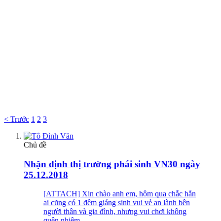
< Trước
1
2
3
Chủ đề
Nhận định thị trường phái sinh VN30 ngày
25.12.2018
[ATTACH] Xin chào anh em, hôm qua chắc hẳn
ai cũng có 1 đêm giáng sinh vui vẻ an lành bên
người thân và gia đình, nhưng vui chơi không
quên nhiệm...