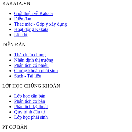
KAKATA.VN
Giới thiệu về Kakata
Diễn đàn
Thắc mắc - Góp ý xây dựng
Hoạt động Kakata
Liên hệ
DIỄN ĐÀN
Thảo luận chung
Nhận định thị trường
Phân tích cổ phiếu
Chứng khoán phái sinh
Sách - Tài liệu
LỚP HỌC CHỨNG KHOÁN
Lớp học căn bản
Phân tích cơ bản
Phân tích kỹ thuật
Quy trình đầu tư
Lớp học phái sinh
PT CƠ BẢN