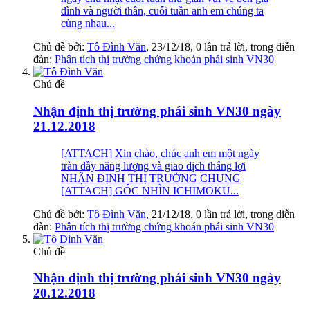
đình và người thân, cuối tuần anh em chúng ta
cùng nhau...
Chủ đề bởi:
Tô Đình Văn
,
23/12/18
, 0 lần trả lời, trong diễn
đàn:
Phân tích thị trường chứng khoán phái sinh VN30
Chủ đề
Nhận định thị trường phái sinh VN30 ngày
21.12.2018
[ATTACH] Xin chào, chúc anh em một ngày
tràn đầy năng lượng và giao dịch thắng lợi
NHẬN ĐỊNH THỊ TRƯỜNG CHUNG
[ATTACH] GÓC NHÌN ICHIMOKU...
Chủ đề bởi:
Tô Đình Văn
,
21/12/18
, 0 lần trả lời, trong diễn
đàn:
Phân tích thị trường chứng khoán phái sinh VN30
Chủ đề
Nhận định thị trường phái sinh VN30 ngày
20.12.2018