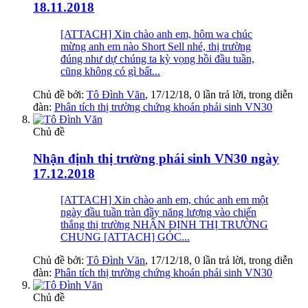
18.11.2018
[ATTACH] Xin chào anh em, hôm wa chúc
mừng anh em nào Short Sell nhé, thị trường
đúng như dự chúng ta kỳ vọng hồi đầu tuần,
cũng không có gì bất...
Chủ đề bởi:
Tô Đình Văn
,
17/12/18
, 0 lần trả lời, trong diễn
đàn:
Phân tích thị trường chứng khoán phái sinh VN30
Chủ đề
Nhận định thị trường phái sinh VN30 ngày
17.12.2018
[ATTACH] Xin chào anh em, chúc anh em một
ngày đầu tuần tràn đầy năng lượng vào chiến
thắng thị trường NHẬN ĐỊNH THỊ TRƯỜNG
CHUNG [ATTACH] GÓC...
Chủ đề bởi:
Tô Đình Văn
,
17/12/18
, 0 lần trả lời, trong diễn
đàn:
Phân tích thị trường chứng khoán phái sinh VN30
Chủ đề