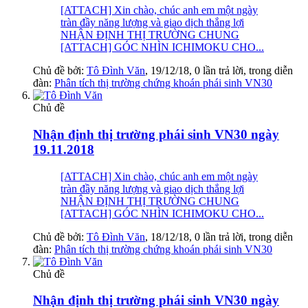
[ATTACH] Xin chào, chúc anh em một ngày
tràn đầy năng lượng và giao dịch thắng lợi
NHẬN ĐỊNH THỊ TRƯỜNG CHUNG
[ATTACH] GÓC NHÌN ICHIMOKU CHO...
Chủ đề bởi:
Tô Đình Văn
,
19/12/18
, 0 lần trả lời, trong diễn
đàn:
Phân tích thị trường chứng khoán phái sinh VN30
Chủ đề
Nhận định thị trường phái sinh VN30 ngày
19.11.2018
[ATTACH] Xin chào, chúc anh em một ngày
tràn đầy năng lượng và giao dịch thắng lợi
NHẬN ĐỊNH THỊ TRƯỜNG CHUNG
[ATTACH] GÓC NHÌN ICHIMOKU CHO...
Chủ đề bởi:
Tô Đình Văn
,
18/12/18
, 0 lần trả lời, trong diễn
đàn:
Phân tích thị trường chứng khoán phái sinh VN30
Chủ đề
Nhận định thị trường phái sinh VN30 ngày