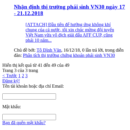
Nhận định thị trường phái sinh VN30 ngày 17
- 21.12.2018
[ATTACH] Đầu tiên để hưởng ứng không khí
chung của cả nước, tôi xin chúc mừng đội tuyển
Việt Nam vừa vô địch giải đấu AFF CUP, cũng
phải 10 năm...
Chủ đề bởi:
Tô Đình Văn
,
16/12/18
, 0 lần trả lời, trong diễn
đàn:
Phân tích thị trường chứng khoán phái sinh VN30
Hiển thị kết quả từ 41 đến 49 của 49
Trang 3 của 3 trang
< Trước
1
2
3
Đăng ký!
Tên tài khoản hoặc địa chỉ Email:
Mật khẩu:
Bạn đã quên mật khẩu?