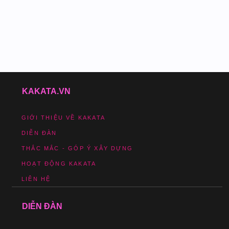
KAKATA.VN
GIỚI THIỆU VỀ KAKATA
DIỄN ĐÀN
THẮC MẮC - GÓP Ý XÂY DỰNG
HOẠT ĐỘNG KAKATA
LIÊN HỆ
DIỄN ĐÀN