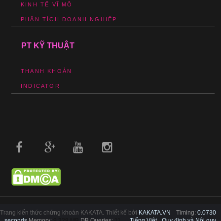
KINH TẾ VĨ MÔ
PHÂN TÍCH DOANH NGHIỆP
PT KỸ THUẬT
THANH KHOẢN
INDICATOR
Trang kiến thức chứng khoán KAKATA. Thiết kế bởi
KAKATA.VN
Timing:
0.0730
seconds
Memory:
9.328 MB
DB Queries:
11
Tiếng Việt
Quy định và Nội quy