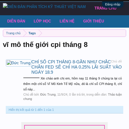
Đăng nhập
TRANG CHỦ
DIỄN ĐÀN
LỚP HỌC
LIÊN HỆ
GIỚI THIỆU
Trang chủ
Tags
vĩ mô thế giới cpi tháng 8
CHỈ SỐ CPI THÁNG 8-GẦN NHƯ CHẮC
Chủ đề
CHẮN FED SẼ CHỈ HẠ 0.25% LÃI SUẤT VÀO
NGÀY 18.9
************** Xin chào anh chị em, hôm nay 11 tháng 9 chúng ta lại có
thêm một chỉ số Vĩ Mô Kinh Tế Mỹ nữa, đó là chỉ số CPI tháng 8, chỉ
số này...
Chủ đề bởi:
Đức Trung
,
11/9/24
, 0 lần trả lời, trong diễn đàn:
Thảo luận
chung
Hiển thị kết quả từ 1 đến 1 của 1