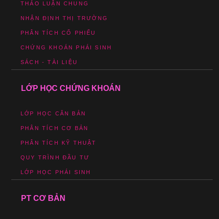
THẢO LUẬN CHUNG
NHẬN ĐỊNH THỊ TRƯỜNG
PHÂN TÍCH CỔ PHIẾU
CHỨNG KHOÁN PHÁI SINH
SÁCH - TÀI LIỆU
LỚP HỌC CHỨNG KHOÁN
LỚP HỌC CĂN BẢN
PHÂN TÍCH CƠ BẢN
PHÂN TÍCH KỸ THUẬT
QUY TRÌNH ĐẦU TƯ
LỚP HỌC PHÁI SINH
PT CƠ BẢN