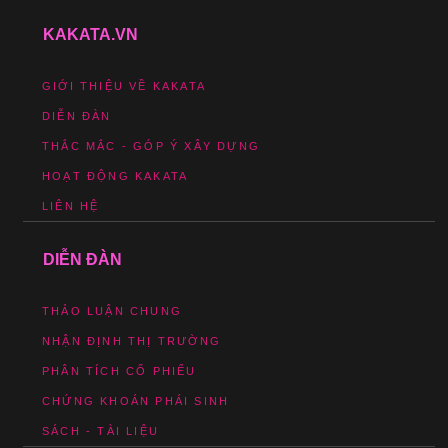
KAKATA.VN
GIỚI THIỆU VỀ KAKATA
DIỄN ĐÀN
THẮC MẮC - GÓP Ý XÂY DỰNG
HOẠT ĐỘNG KAKATA
LIÊN HỆ
DIỄN ĐÀN
THẢO LUẬN CHUNG
NHẬN ĐỊNH THỊ TRƯỜNG
PHÂN TÍCH CỔ PHIẾU
CHỨNG KHOÁN PHÁI SINH
SÁCH - TÀI LIỆU