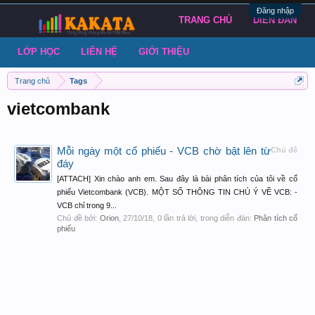
Đăng nhập
TRANG CHỦ
DIỄN ĐÀN
LỚP HỌC
LIÊN HỆ
GIỚI THIỆU
Trang chủ
Tags
vietcombank
Mỗi ngày một cổ phiếu - VCB chờ bật lên từ
Chủ đề
đáy
[ATTACH] Xin chào anh em. Sau đây là bài phân tích của tôi về cổ
phiếu Vietcombank (VCB). MỘT SỐ THÔNG TIN CHÚ Ý VỀ VCB: -
VCB chỉ trong 9...
Chủ đề bởi:
Orion
,
27/10/18
, 0 lần trả lời, trong diễn đàn:
Phân tích cổ
phiếu