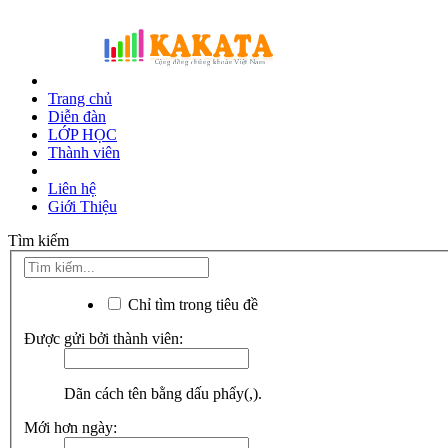
Trang chủ
Diễn đàn
LỚP HỌC
Thành viên
Liên hệ
Giới Thiệu
Tìm kiếm
Chỉ tìm trong tiêu đề
Được gửi bởi thành viên:
Dãn cách tên bằng dấu phẩy(,).
Mới hơn ngày: