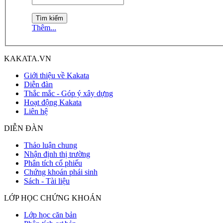
Thêm...
KAKATA.VN
Giới thiệu về Kakata
Diễn đàn
Thắc mắc - Góp ý xây dựng
Hoạt động Kakata
Liên hệ
DIỄN ĐÀN
Thảo luận chung
Nhận định thị trường
Phân tích cổ phiếu
Chứng khoán phái sinh
Sách - Tài liệu
LỚP HỌC CHỨNG KHOÁN
Lớp học căn bản