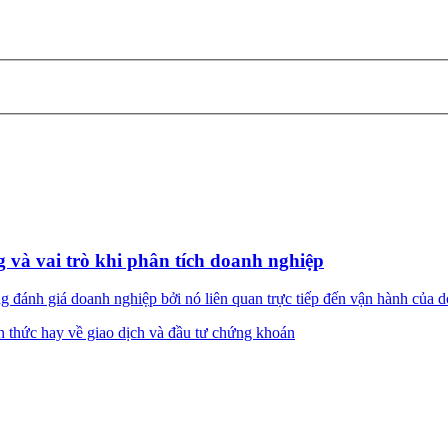
g và vai trò khi phân tích doanh nghiệp
đánh giá doanh nghiệp bởi nó liên quan trực tiếp đến vận hành của dòn
n thức hay về giao dịch và đầu tư chứng khoán