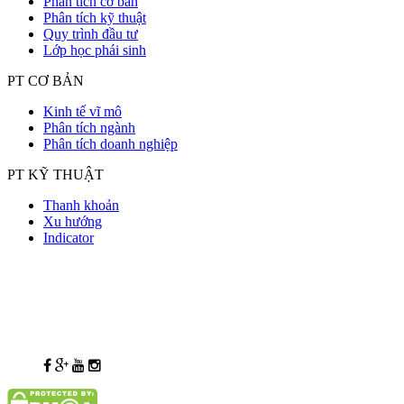
Phân tích cơ bản
Phân tích kỹ thuật
Quy trình đầu tư
Lớp học phái sinh
PT CƠ BẢN
Kinh tế vĩ mô
Phân tích ngành
Phân tích doanh nghiệp
PT KỸ THUẬT
Thanh khoản
Xu hướng
Indicator