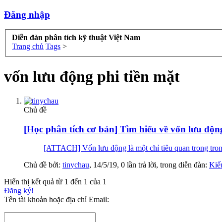
Đăng nhập
Diễn đàn phân tích kỹ thuật Việt Nam
Trang chủ
Tags
>
vốn lưu động phi tiền mặt
Chủ đề
[Học phân tích cơ bản] Tìm hiểu về vốn lưu độn
[ATTACH] Vốn lưu động là một chỉ tiêu quan trong trong 
Chủ đề bởi:
tinychau
,
14/5/19
, 0 lần trả lời, trong diễn đàn:
Kiế
Hiển thị kết quả từ 1 đến 1 của 1
Đăng ký!
Tên tài khoản hoặc địa chỉ Email: