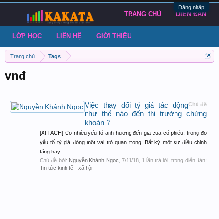
Đăng nhập
TRANG CHỦ
DIỄN ĐÀN
LỚP HỌC
LIÊN HỆ
GIỚI THIỆU
Trang chủ
Tags
vnđ
Việc thay đổi tỷ giá tác động
Chủ đề
như thế nào đến thị trường chứng
khoán ?
[ATTACH] Có nhiều yếu tố ảnh hưởng đến giá của cổ phiếu, trong đó
yếu tố tỷ giá đóng một vai trò quan trọng. Bất kỳ một sự điều chỉnh
tăng hay...
Chủ đề bởi:
Nguyễn Khánh Ngọc
,
7/11/18
, 1 lần trả lời, trong diễn đàn:
Tin tức kinh tế - xã hội