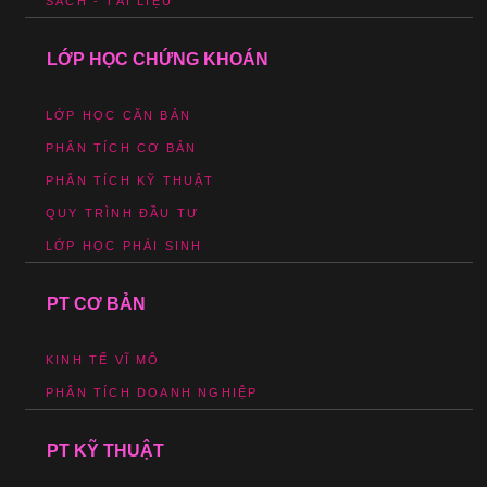
SÁCH - TÀI LIỆU
LỚP HỌC CHỨNG KHOÁN
LỚP HỌC CĂN BẢN
PHÂN TÍCH CƠ BẢN
PHÂN TÍCH KỸ THUẬT
QUY TRÌNH ĐẦU TƯ
LỚP HỌC PHÁI SINH
PT CƠ BẢN
KINH TẾ VĨ MÔ
PHÂN TÍCH DOANH NGHIỆP
PT KỸ THUẬT