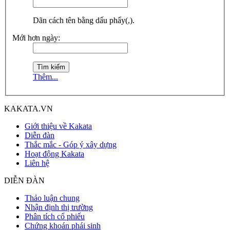
Dãn cách tên bằng dấu phẩy(,).
Mới hơn ngày:
Thêm...
KAKATA.VN
Giới thiệu về Kakata
Diễn đàn
Thắc mắc - Góp ý xây dựng
Hoạt động Kakata
Liên hệ
DIỄN ĐÀN
Thảo luận chung
Nhận định thị trường
Phân tích cổ phiếu
Chứng khoán phái sinh