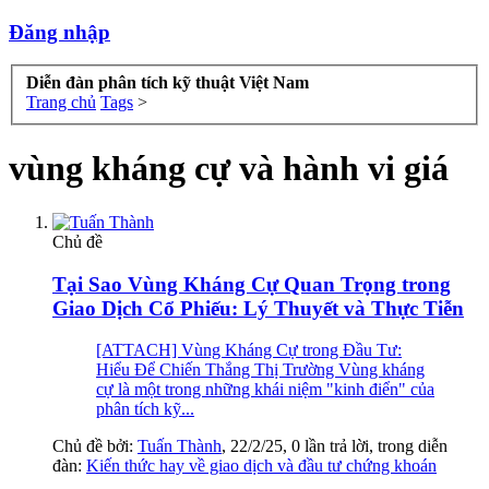
Đăng nhập
Diễn đàn phân tích kỹ thuật Việt Nam
Trang chủ
Tags
>
vùng kháng cự và hành vi giá
Chủ đề
Tại Sao Vùng Kháng Cự Quan Trọng trong
Giao Dịch Cổ Phiếu: Lý Thuyết và Thực Tiễn
[ATTACH] Vùng Kháng Cự trong Đầu Tư:
Hiểu Để Chiến Thắng Thị Trường Vùng kháng
cự là một trong những khái niệm "kinh điển" của
phân tích kỹ...
Chủ đề bởi:
Tuấn Thành
,
22/2/25
, 0 lần trả lời, trong diễn
đàn:
Kiến thức hay về giao dịch và đầu tư chứng khoán