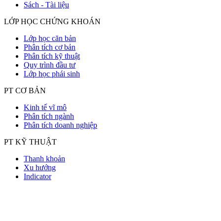
Sách - Tài liệu
LỚP HỌC CHỨNG KHOÁN
Lớp học căn bản
Phân tích cơ bản
Phân tích kỹ thuật
Quy trình đầu tư
Lớp học phái sinh
PT CƠ BẢN
Kinh tế vĩ mô
Phân tích ngành
Phân tích doanh nghiệp
PT KỸ THUẬT
Thanh khoản
Xu hướng
Indicator