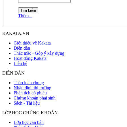
Thêm...
KAKATA.VN
Giới thiệu về Kakata
Diễn đàn
Thắc mắc - Góp ý xây dựng
Hoạt động Kakata
Liên hệ
DIỄN ĐÀN
Thảo luận chung
Nhận định thị trường
Phân tích cổ phiếu
Chứng khoán phái sinh
Sách - Tài liệu
LỚP HỌC CHỨNG KHOÁN
Lớp học căn bản