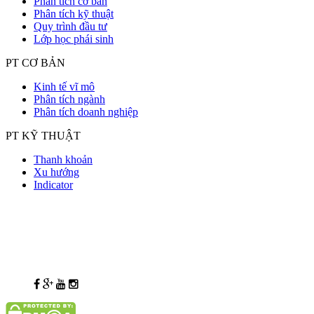
Phân tích cơ bản
Phân tích kỹ thuật
Quy trình đầu tư
Lớp học phái sinh
PT CƠ BẢN
Kinh tế vĩ mô
Phân tích ngành
Phân tích doanh nghiệp
PT KỸ THUẬT
Thanh khoản
Xu hướng
Indicator