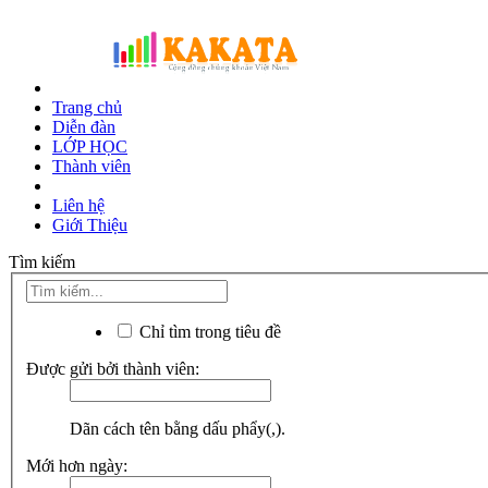
Trang chủ
Diễn đàn
LỚP HỌC
Thành viên
Liên hệ
Giới Thiệu
Tìm kiếm
Chỉ tìm trong tiêu đề
Được gửi bởi thành viên:
Dãn cách tên bằng dấu phẩy(,).
Mới hơn ngày: