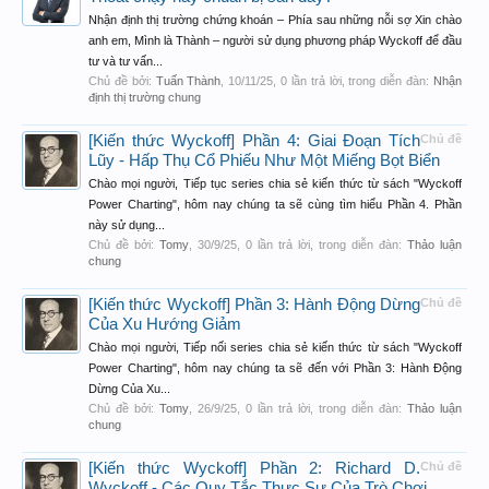
Nhận định thị trường chứng khoán – Phía sau những nỗi sợ Xin chào
anh em, Mình là Thành – người sử dụng phương pháp Wyckoff để đầu
tư và tư vấn...
Chủ đề bởi:
Tuấn Thành
,
10/11/25
, 0 lần trả lời, trong diễn đàn:
Nhận
định thị trường chung
[Kiến thức Wyckoff] Phần 4: Giai Đoạn Tích
Chủ đề
Lũy - Hấp Thụ Cổ Phiếu Như Một Miếng Bọt Biển
Chào mọi người, Tiếp tục series chia sẻ kiến thức từ sách "Wyckoff
Power Charting", hôm nay chúng ta sẽ cùng tìm hiểu Phần 4. Phần
này sử dụng...
Chủ đề bởi:
Tomy
,
30/9/25
, 0 lần trả lời, trong diễn đàn:
Thảo luận
chung
[Kiến thức Wyckoff] Phần 3: Hành Động Dừng
Chủ đề
Của Xu Hướng Giảm
Chào mọi người, Tiếp nối series chia sẻ kiến thức từ sách "Wyckoff
Power Charting", hôm nay chúng ta sẽ đến với Phần 3: Hành Động
Dừng Của Xu...
Chủ đề bởi:
Tomy
,
26/9/25
, 0 lần trả lời, trong diễn đàn:
Thảo luận
chung
[Kiến thức Wyckoff] Phần 2: Richard D.
Chủ đề
Wyckoff - Các Quy Tắc Thực Sự Của Trò Chơi