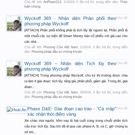
Chủ đề bởi:
AnPham213
,
1/10/24
, 0 lần trả lời, trong diễn đàn:
Thảo
luận chung
Wyckoff 369 - Nhận diện Phân phối theo
Chủ đề
phương pháp Wyckoff
[ATTACH] Phân phối không phải là tích lũy lật ngược lại. Phân phối là
một chuỗi các sự kiện để Smart Money bán cổ phiếu với giá cao cho
các nhà...
Chủ đề bởi:
Phương Của Việt Nam
,
1/10/24
, 0 lần trả lời, trong diễn
đàn:
Phương pháp đầu tư chứng khoán
Wyckoff 369 – Nhận diện Tích lũy theo
Chủ đề
phương pháp Wyckoff
[ATTACH] Trong phương pháp Wyckoff, chu kỳ thị trường được chia
ra làm 4 giai đoạn: tích lũy, tăng giá, phân phối, giảm giá. Trong đó, giai
đoạn...
Chủ đề bởi:
Phương Của Việt Nam
,
30/9/24
, 0 lần trả lời, trong diễn
đàn:
Phương pháp đầu tư chứng khoán
Phase D&E: Giai đoạn cao trào - "Cá mập"
Chủ đề
xác nhận thời điểm vàng
Xin chào mọi người, hôm nay là bài cuối cùng trong chuỗi phân tích
cấu trúc tích lũy. Sau khi đã đi qua các phase A, B, và C, giờ chúng ta
sẽ tìm...