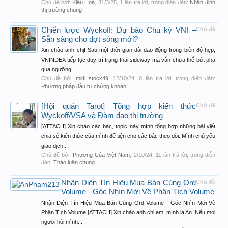
Chủ đề bởi:
Kiều Hoa
,
31/3/25
, 1 lần trả lời, trong diễn đàn:
Nhận định
thị trường chung
Chiến lược Wyckoff: Dự báo Chu kỳ VNI –
Chủ đề
Sẵn sàng cho đợt sóng mới?
Xin chào anh chị! Sau một thời gian dài dao động trong biên độ hẹp,
VNINDEX tiếp tục duy trì trạng thái sideway mà vẫn chưa thể bứt phá
qua ngưỡng...
Chủ đề bởi:
midi_stock49
,
12/10/24
, 0 lần trả lời, trong diễn đàn:
Phương pháp đầu tư chứng khoán
[Hội quán Tarot] Tổng hợp kiến thức
Chủ đề
Wyckoff/VSA và Đàm đạo thị trường
[ATTACH] Xin chào các bác, topic này mình tổng hợp những bài viết
chia sẻ kiến thức của mình để tiện cho các bác theo dõi. Mình chủ yếu
giao dịch...
Chủ đề bởi:
Phương Của Việt Nam
,
2/10/24
, 11 lần trả lời, trong diễn
đàn:
Thảo luận chung
Nhận Diện Tín Hiệu Mua Bán Cùng Ord
Chủ đề
Volume - Góc Nhìn Mới Về Phân Tích Volume
Nhận Diện Tín Hiệu Mua Bán Cùng Ord Volume - Góc Nhìn Mới Về
Phân Tích Volume [ATTACH] Xin chào anh chị em, mình là An. Nếu mọi
người hỏi mình...