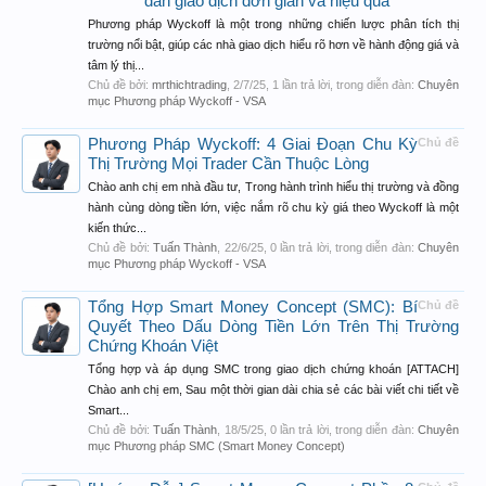
dẫn giao dịch đơn giản và hiệu quả
Phương pháp Wyckoff là một trong những chiến lược phân tích thị
trường nổi bật, giúp các nhà giao dịch hiểu rõ hơn về hành động giá và
tâm lý thị...
Chủ đề bởi:
mrthichtrading
,
2/7/25
, 1 lần trả lời, trong diễn đàn:
Chuyên
mục Phương pháp Wyckoff - VSA
Phương Pháp Wyckoff: 4 Giai Đoạn Chu Kỳ
Chủ đề
Thị Trường Mọi Trader Cần Thuộc Lòng
Chào anh chị em nhà đầu tư, Trong hành trình hiểu thị trường và đồng
hành cùng dòng tiền lớn, việc nắm rõ chu kỳ giá theo Wyckoff là một
kiến thức...
Chủ đề bởi:
Tuấn Thành
,
22/6/25
, 0 lần trả lời, trong diễn đàn:
Chuyên
mục Phương pháp Wyckoff - VSA
Tổng Hợp Smart Money Concept (SMC): Bí
Chủ đề
Quyết Theo Dấu Dòng Tiền Lớn Trên Thị Trường
Chứng Khoán Việt
Tổng hợp và áp dụng SMC trong giao dịch chứng khoán [ATTACH]
Chào anh chị em, Sau một thời gian dài chia sẻ các bài viết chi tiết về
Smart...
Chủ đề bởi:
Tuấn Thành
,
18/5/25
, 0 lần trả lời, trong diễn đàn:
Chuyên
mục Phương pháp SMC (Smart Money Concept)