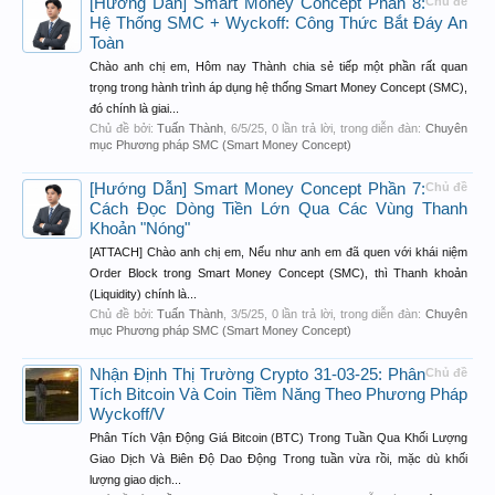
[Hướng Dẫn] Smart Money Concept Phần 8:
Chủ đề
Hệ Thống SMC + Wyckoff: Công Thức Bắt Đáy An
Toàn
Chào anh chị em, Hôm nay Thành chia sẻ tiếp một phần rất quan
trọng trong hành trình áp dụng hệ thống Smart Money Concept (SMC),
đó chính là giai...
Chủ đề bởi:
Tuấn Thành
,
6/5/25
, 0 lần trả lời, trong diễn đàn:
Chuyên
mục Phương pháp SMC (Smart Money Concept)
[Hướng Dẫn] Smart Money Concept Phần 7:
Chủ đề
Cách Đọc Dòng Tiền Lớn Qua Các Vùng Thanh
Khoản "Nóng"
[ATTACH] Chào anh chị em, Nếu như anh em đã quen với khái niệm
Order Block trong Smart Money Concept (SMC), thì Thanh khoản
(Liquidity) chính là...
Chủ đề bởi:
Tuấn Thành
,
3/5/25
, 0 lần trả lời, trong diễn đàn:
Chuyên
mục Phương pháp SMC (Smart Money Concept)
Nhận Định Thị Trường Crypto 31-03-25: Phân
Chủ đề
Tích Bitcoin Và Coin Tiềm Năng Theo Phương Pháp
Wyckoff/V
Phân Tích Vận Động Giá Bitcoin (BTC) Trong Tuần Qua Khối Lượng
Giao Dịch Và Biên Độ Dao Động Trong tuần vừa rồi, mặc dù khối
lượng giao dịch...