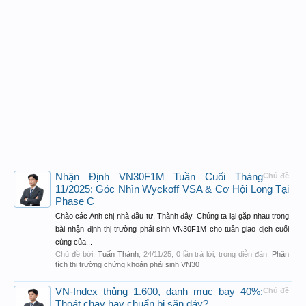
Nhận Định VN30F1M Tuần Cuối Tháng
Chủ đề
11/2025: Góc Nhìn Wyckoff VSA & Cơ Hội Long Tại
Phase C
Chào các Anh chị nhà đầu tư, Thành đây. Chúng ta lại gặp nhau trong
bài nhận định thị trường phái sinh VN30F1M cho tuần giao dịch cuối
cùng của...
Chủ đề bởi:
Tuấn Thành
,
24/11/25
, 0 lần trả lời, trong diễn đàn:
Phân
tích thị trường chứng khoán phái sinh VN30
VN-Index thủng 1.600, danh mục bay 40%:
Chủ đề
Thoát chạy hay chuẩn bị săn đáy?