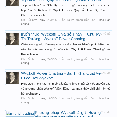
Tiếp nối Phần 1 về "Chu Kỳ Thị Trường", hôm nay mình xin chia sẻ
tiếp Phần 2: Richard D. Wyckoff - Các Quy Tắc Thực Sự Của Trò
Chơi từ cuốn sách...
Chủ đề bởi:
Tomy
,
23/9/25
, 0 lần trả lời, trong diễn đàn:
Thảo luận
chung
[Kiến thức Wyckoff] Chia sẻ Phần I: Chu Kỳ
Chủ đề
Thị Trường - Wyckoff Power Charting
Chào mọi người, Hôm nay mình muốn chia sẻ lại một phần kiến thức
nền tảng rất quan trọng từ cuốn sách "Wyckoff Power Charting" của
Bruce Fraser....
Chủ đề bởi:
Tomy
,
22/9/25
, 0 lần trả lời, trong diễn đàn:
Thảo luận
chung
Wyckoff Power Charting - Bài 1: Khái Quát Về
Chủ đề
Cuộc Đời Wyckoff
Hello ace , hôm nay mình sẽ bắt đầu những chuỗi bài viết chuyên sâu
về phương pháp Wyckoff VSA. Sáng nay mưa thấy chill chill nên có
hứng chia sẻ...
Chủ đề bởi:
Tomy
,
14/9/25
, 0 lần trả lời, trong diễn đàn:
Thảo luận
chung
Phương pháp Wyckoff là gì? Hướng
Chủ đề