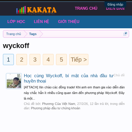
Đăng nhập
TRANG CHỦ
DIỄN ĐÀN
LỚP HỌC
LIÊN HỆ
GIỚI THIỆU
Trang chủ
Tags
wyckoff
1
2
3
4
5
Tiếp >
Học cùng Wyckoff, bí mật của nhà đầu tư
Chủ đề
huyền thoại
[ATTACH] Xin chào các đồng trade! Khi anh em tham gia vào diễn đàn
này chắc hẳn ít nhiều cũng quan tâm đến phương pháp Wyckoff. Đây
là một...
Chủ đề bởi:
Phương Của Việt Nam
,
27/2/26
, 12 lần trả lời, trong diễn
đàn:
Phương pháp đầu tư chứng khoán