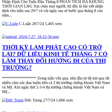
Nhận Định Cho Tuần Đầu Tháng 8 PHÂN TÍCH ĐA KHUNG
THỜI GIAN LHG Xin chào mọi người, thì đây là bài viết nhận
định cho tuần sau 29/7 và vài ngày sau sẽ bước qua tháng 8 của
năm...
C.Luận
28/7/24
1,465
xem
THỜI KỲ LẠM PHÁT CAO CÓ TRỞ
LẠI? DỮ LIỆU KINH TẾ THÁNG 7 CÓ
LÀM THAY ĐỔI HƯỚNG ĐI CỦA THỊ
TRƯỜNG?
***************** Trong tuần vừa qua, nhà đầu tư đã trải qua rất
nhiều cảm xúc đau buồn trên cả 2 thị trường chứng khoán Việt Nam
và Mỹ. Khi ngày thứ 2-3-4 thị trường chứng khoán Việt Nam và
Mỹ...
Đức Trung
27/7/24
1,066
xem