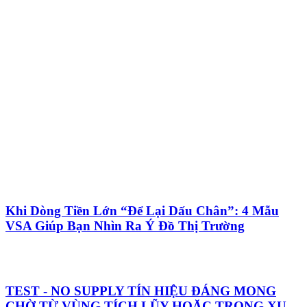
Khi Dòng Tiền Lớn “Để Lại Dấu Chân”: 4 Mẫu
VSA Giúp Bạn Nhìn Ra Ý Đồ Thị Trường
TEST - NO SUPPLY TÍN HIỆU ĐÁNG MONG
CHỜ TỪ VÙNG TÍCH LŨY HOẶC TRONG XU