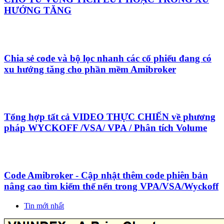
HƯỚNG TĂNG
Chia sẻ code và bộ lọc nhanh các cổ phiếu đang có
xu hướng tăng cho phần mềm Amibroker
Tổng hợp tất cả VIDEO THỰC CHIẾN về phương
pháp WYCKOFF /VSA/ VPA / Phân tích Volume
Code Amibroker - Cập nhật thêm code phiên bản
nâng cao tìm kiếm thế nến trong VPA/VSA/Wyckoff
Tin mới nhất