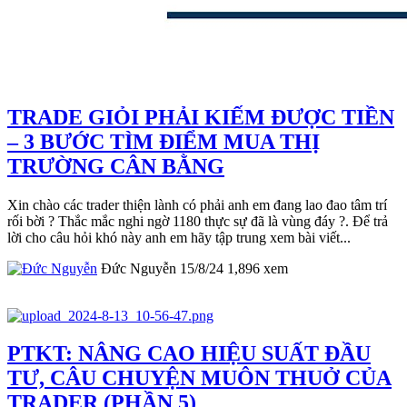
TRADE GIỎI PHẢI KIẾM ĐƯỢC TIỀN
– 3 BƯỚC TÌM ĐIỂM MUA THỊ
TRƯỜNG CÂN BẰNG
Xin chào các trader thiện lành có phải anh em đang lao đao tâm trí
rối bời ? Thắc mắc nghi ngờ 1180 thực sự đã là vùng đáy ?. Để trả
lời cho câu hỏi khó này anh em hãy tập trung xem bài viết...
Đức Nguyễn
15/8/24
1,896
xem
PTKT: NÂNG CAO HIỆU SUẤT ĐẦU
TƯ, CÂU CHUYỆN MUÔN THUỞ CỦA
TRADER (PHẦN 5)