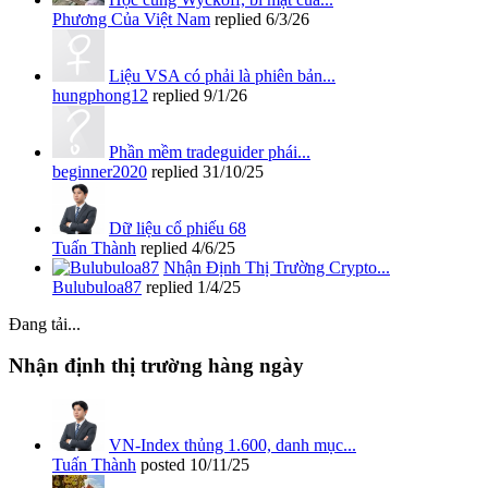
Phương Của Việt Nam
replied
6/3/26
Liệu VSA có phải là phiên bản...
hungphong12
replied
9/1/26
Phần mềm tradeguider phái...
beginner2020
replied
31/10/25
Dữ liệu cổ phiếu 68
Tuấn Thành
replied
4/6/25
Nhận Định Thị Trường Crypto...
Bulubuloa87
replied
1/4/25
Đang tải...
Nhận định thị trường hàng ngày
VN-Index thủng 1.600, danh mục...
Tuấn Thành
posted
10/11/25