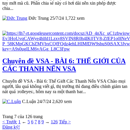
tuy mới mà cũ. Phần chia sẻ này có hơi dài nên xin phép được
chia...
Đức Trung
25/7/24
1,722
xem
Chuyên đề VSA - BÀI 6: THẾ GIỚI CỦA
CÁC THANH NẾN VSA
Chuyên đề VSA - Bài 6: Thế Giới Các Thanh Nến VSA Chào mọi
người, lâu quá không viết gì, thị trường thì đang điều chỉnh giảm tan
nát quá :rolleyes:, hôm nay ra một thanh bar...
C.Luận
24/7/24
2,620
xem
Trang 7 của 126 trang
< Trước
1
←
5
6
7
8
9
→
126
Tiếp >
Đăng ký!