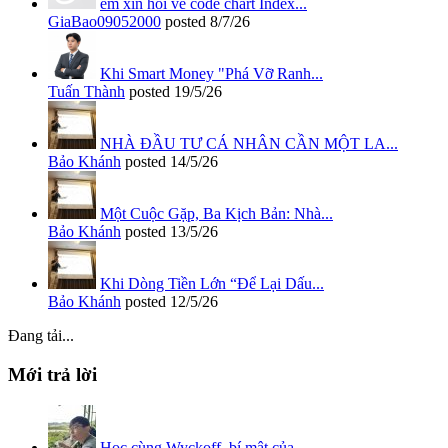
em xin hỏi về code chart Index...
GiaBao09052000
posted
8/7/26
Khi Smart Money "Phá Vỡ Ranh...
Tuấn Thành
posted
19/5/26
NHÀ ĐẦU TƯ CÁ NHÂN CẦN MỘT LA...
Bảo Khánh
posted
14/5/26
Một Cuộc Gặp, Ba Kịch Bản: Nhà...
Bảo Khánh
posted
13/5/26
Khi Dòng Tiền Lớn “Để Lại Dấu...
Bảo Khánh
posted
12/5/26
Đang tải...
Mới trả lời
Học cùng Wyckoff, bí mật của...