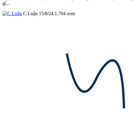
gì...
C.Luận
15/8/24
1,794
xem