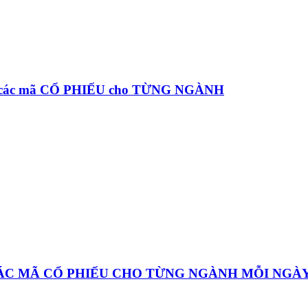
à các mã CỔ PHIẾU cho TỪNG NGÀNH
CÁC MÃ CỔ PHIẾU CHO TỪNG NGÀNH MỖI NGÀ