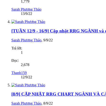
1,779
Sarah Phương Thảo
13/9/22
[TUẦN 12/9 - 16/9] Cập nhật RRG NGÀNH v
Sarah Phương Thảo
,
9/9/22
Trả lời:
1
Đọc:
2,678
Thanh159
12/9/22
[8/9] CẬP NHẬT RRG CHART NGÀNH VÀ 
Sarah Phương Thảo
,
8/9/22