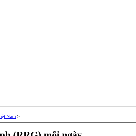
Việt Nam
>
aph (RRG) mỗi ngày