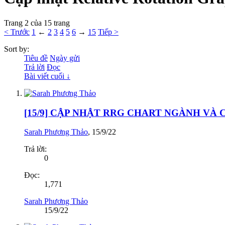
Trang 2 của 15 trang
< Trước
1
←
2
3
4
5
6
→
15
Tiếp >
Sort by:
Tiêu đề
Ngày gửi
Trả lời
Đọc
Bài viết cuối ↓
[15/9] CẬP NHẬT RRG CHART NGÀNH VÀ
Sarah Phương Thảo
,
15/9/22
Trả lời:
0
Đọc:
1,771
Sarah Phương Thảo
15/9/22