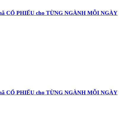
c mã CỔ PHIẾU cho TỪNG NGÀNH MỖI NGÀY
c mã CỔ PHIẾU cho TỪNG NGÀNH MỖI NGÀY