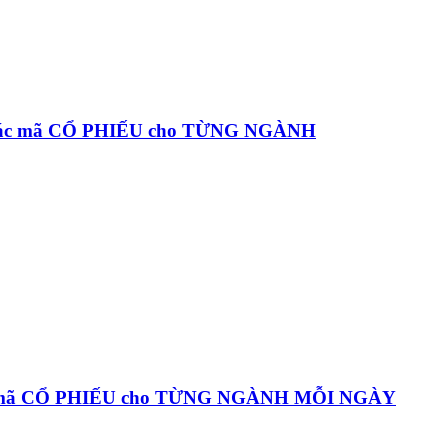
 các mã CỔ PHIẾU cho TỪNG NGÀNH
c mã CỔ PHIẾU cho TỪNG NGÀNH MỖI NGÀY