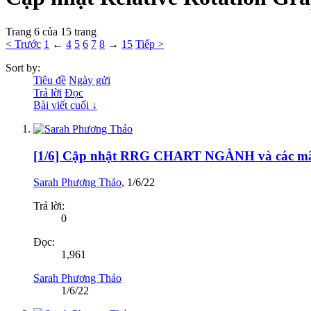
Trang 6 của 15 trang
< Trước
1
←
4
5
6
7
8
→
15
Tiếp >
Sort by:
Tiêu đề
Ngày gửi
Trả lời
Đọc
Bài viết cuối ↓
[1/6] Cập nhật RRG CHART NGÀNH và các
Sarah Phương Thảo
,
1/6/22
Trả lời:
0
Đọc:
1,961
Sarah Phương Thảo
1/6/22