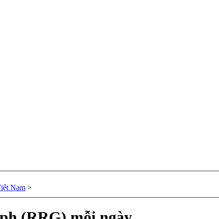
Việt Nam
>
aph (RRG) mỗi ngày