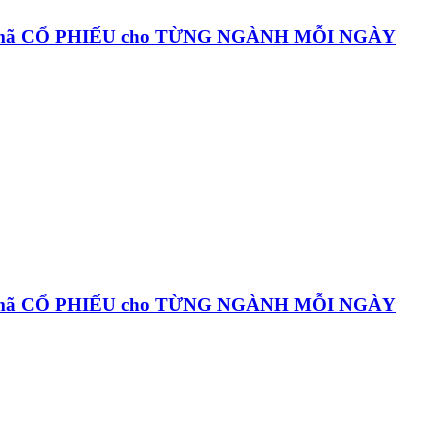
c mã CỔ PHIẾU cho TỪNG NGÀNH MỖI NGÀY
c mã CỔ PHIẾU cho TỪNG NGÀNH MỖI NGÀY