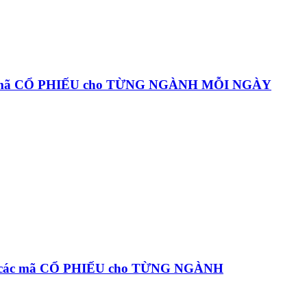
c mã CỔ PHIẾU cho TỪNG NGÀNH MỖI NGÀY
à các mã CỔ PHIẾU cho TỪNG NGÀNH