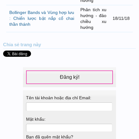
hướng
Phân tích xu
Bollinger Bands và Vùng hợp lưu
hướng - đảo
: Chiến lược bật nắp cổ chai
18/11/18
chiều xu
thần thánh
hướng
Chia sẻ
trang này
Đăng ký!
Tên tài khoản hoặc địa chỉ Email:
Mật khẩu:
Bạn đã quên mật khẩu?