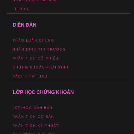
HOẠT ĐỘNG KAKATA
LIÊN HỆ
DIỄN ĐÀN
THẢO LUẬN CHUNG
NHẬN ĐỊNH THỊ TRƯỜNG
PHÂN TÍCH CỔ PHIẾU
CHỨNG KHOÁN PHÁI SINH
SÁCH - TÀI LIỆU
LỚP HỌC CHỨNG KHOÁN
LỚP HỌC CĂN BẢN
PHÂN TÍCH CƠ BẢN
PHÂN TÍCH KỸ THUẬT