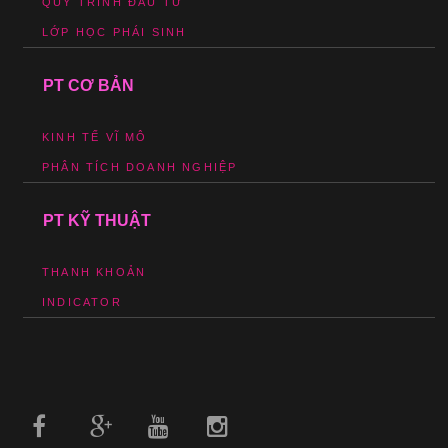
QUY TRÌNH ĐẦU TƯ
LỚP HỌC PHÁI SINH
PT CƠ BẢN
KINH TẾ VĨ MÔ
PHÂN TÍCH DOANH NGHIỆP
PT KỸ THUẬT
THANH KHOẢN
INDICATOR