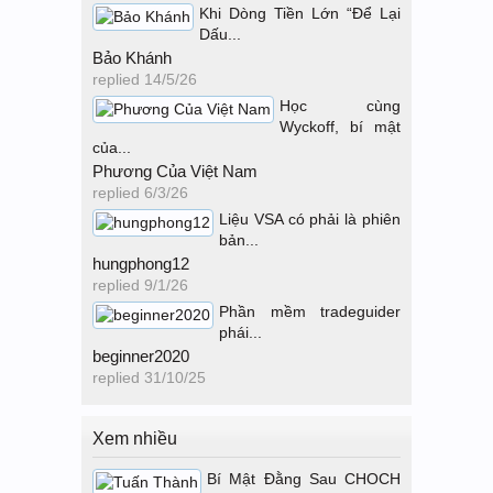
Khi Dòng Tiền Lớn “Để Lại
Dấu...
Bảo Khánh
replied
14/5/26
Học cùng
Wyckoff, bí mật
của...
Phương Của Việt Nam
replied
6/3/26
Liệu VSA có phải là phiên
bản...
hungphong12
replied
9/1/26
Phần mềm tradeguider
phái...
beginner2020
replied
31/10/25
Xem nhiều
Bí Mật Đằng Sau CHOCH