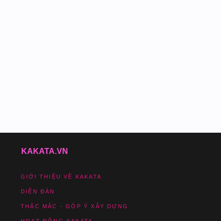
KAKATA.VN
GIỚI THIỆU VỀ KAKATA
DIỄN ĐÀN
THẮC MẮC - GÓP Ý XÂY DỰNG