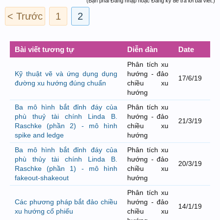
(Bạn phải Đăng nhập hoặc Đăng ký để trả lời bài viết.)
< Trước
1
2
Bài viết tương tự
Diễn đàn
Date
Phân tích xu
Kỹ thuật vẽ và ứng dụng dụng
hướng - đảo
17/6/19
đường xu hướng đúng chuẩn
chiều xu
hướng
Ba mô hình bắt đỉnh đáy của
Phân tích xu
phù thuỷ tài chính Linda B.
hướng - đảo
21/3/19
Raschke (phần 2) - mô hình
chiều xu
spike and ledge
hướng
Ba mô hình bắt đỉnh đáy của
Phân tích xu
phù thủy tài chính Linda B.
hướng - đảo
20/3/19
Raschke (phần 1) - mô hình
chiều xu
fakeout-shakeout
hướng
Phân tích xu
Các phương pháp bắt đảo chiều
hướng - đảo
14/1/19
xu hướng cổ phiếu
chiều xu