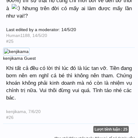
900%) thì sự thật họ cũng chỉ mới bơi về đến bờ thôi
à
Nhưng trên đời có mấy ai làm được mấy lần
như vại!?
Last edited by a moderator:
14/5/20
Human1188
,
14/5/20
#25
kenjikama
Guest
Khi tất cả đều có lời thì lúc đó là lúc tan vỡ. Tiền đang
bơm nên em nghĩ cá bé thì không nên tham. Chứng
khoán không phải kinh doanh mà nó còn là nhiệm vụ
chính trị nữa. Vui thôi đừng vui quá. Tỉnh táo nhé các
bác.
kenjikama
,
7/6/20
#26
Lượt bình luận : 25