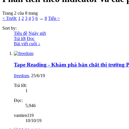
Trang 2 của 8 trang
< Trước
1
2
3
4
5
6
→
8
Tiếp >
Sort by:
Tiêu đề
Ngày gửi
Trả lời
Đọc
Bài viết cuối ↓
Tape Reading - Khám phá bản chất thị trường P
freedom
,
25/6/19
Trả lời:
1
Đọc:
5,946
vantien119
10/10/19