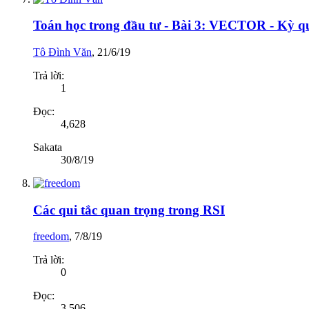
Toán học trong đầu tư - Bài 3: VECTOR - Kỳ qu
Tô Đình Văn
,
21/6/19
Trả lời:
1
Đọc:
4,628
Sakata
30/8/19
Các qui tắc quan trọng trong RSI
freedom
,
7/8/19
Trả lời:
0
Đọc:
3,506