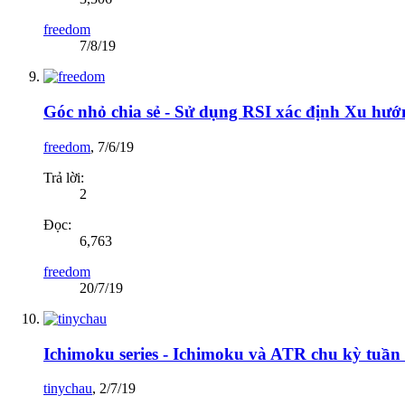
freedom
7/8/19
Góc nhỏ chia sẻ - Sử dụng RSI xác định Xu hướ
freedom
,
7/6/19
Trả lời:
2
Đọc:
6,763
freedom
20/7/19
Ichimoku series - Ichimoku và ATR chu kỳ tuần 
tinychau
,
2/7/19