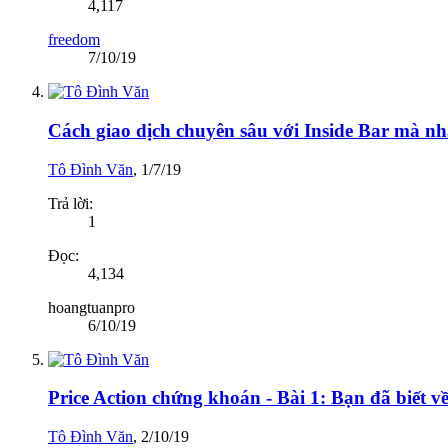
4,117
freedom
7/10/19
Cách giao dịch chuyên sâu với Inside Bar mà nh
Tô Đình Văn
,
1/7/19
Trả lời:
1
Đọc:
4,134
hoangtuanpro
6/10/19
Price Action chứng khoán - Bài 1: Bạn đã biết 
Tô Đình Văn
,
2/10/19