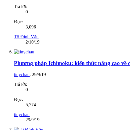
Trả lời:
0
Đọc:
3,096
Tô Đình Văn
2/10/19
Phương pháp Ichimoku: kiến thức nâng cao v
tinychau
,
29/9/19
Trả lời:
0
Đọc:
5,774
tinychau
29/9/19