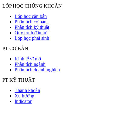
LỚP HỌC CHỨNG KHOÁN
Lớp học căn bản
Phân tích cơ bản
Phân tích kỹ thuật
Quy trình đầu tư
Lớp học phái sinh
PT CƠ BẢN
Kinh tế vĩ mô
Phân tích ngành
Phân tích doanh nghiệp
PT KỸ THUẬT
Thanh khoản
Xu hướng
Indicator