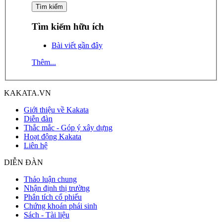
Tìm kiếm hữu ích
Bài viết gần đây
Thêm...
KAKATA.VN
Giới thiệu về Kakata
Diễn đàn
Thắc mắc - Góp ý xây dựng
Hoạt động Kakata
Liên hệ
DIỄN ĐÀN
Thảo luận chung
Nhận định thị trường
Phân tích cổ phiếu
Chứng khoán phái sinh
Sách - Tài liệu