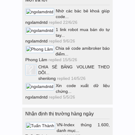
Nhờ các bác bẻ khoá giúp
code...
ngxlamdntd
replied
22/6/26
1 link robot mua bán do tự
tay...
ngxlamdntd
replied
9/6/26
Chia sẻ code amibroker báo
điểm...
Phong Lâm
replied
15/5/26
CHIA SẺ BẢNG VOLUME THEO
DÕI...
shenlong
replied
14/5/26
Xin code xuất dữ liệu
chứng...
ngxlamdntd
replied
5/5/26
Nhận định thị trường hàng ngày
VN-Index thủng 1.600,
danh mục...