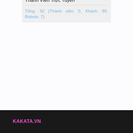
Thành Viên Trực Tuyến
Tổng: 92 (Thành viên: 0, Khách: 85,
Robots: 7)
KAKATA.VN