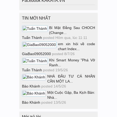
Facebook KAKATA.VN
TIN MỚI NHẤT
Bí Mật Đằng Sau CHOCH
(Change...
Tuấn Thành
posted
Hôm qua, lúc 11:11
em xin hỏi về code
chart Index...
GiaBao09052000
posted
8/7/26
Khi Smart Money "Phá Vỡ
Ranh...
Tuấn Thành
posted
19/5/26
NHÀ ĐẦU TƯ CÁ NHÂN
CẦN MỘT LA...
Bảo Khánh
posted
14/5/26
Một Cuộc Gặp, Ba Kịch Bản:
Nhà...
Bảo Khánh
posted
13/5/26
Mới trả lời