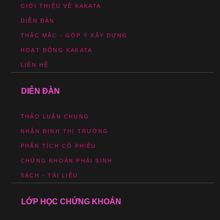
GIỚI THIỆU VỀ KAKATA
DIỄN ĐÀN
THẮC MẮC - GÓP Ý XÂY DỰNG
HOẠT ĐỘNG KAKATA
LIÊN HỆ
DIỄN ĐÀN
THẢO LUẬN CHUNG
NHẬN ĐỊNH THỊ TRƯỜNG
PHÂN TÍCH CỔ PHIẾU
CHỨNG KHOÁN PHÁI SINH
SÁCH - TÀI LIỆU
LỚP HỌC CHỨNG KHOÁN