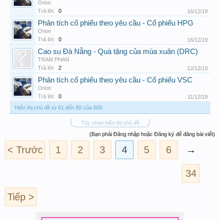
Orion
Trả lời:
0
16/12/19
Phân tích cổ phiếu theo yêu cầu - Cổ phiếu HPG
Orion
Trả lời:
0
16/12/19
Cao su Đà Nẵng - Quà tặng của mùa xuân (DRC)
TRAM PHAN
Trả lời:
2
12/12/19
Phân tích cổ phiếu theo yêu cầu - Cổ phiếu VSC
Orion
Trả lời:
0
11/12/19
Hiển thị chủ đề từ 61 đến 80 của 668
Tùy chọn hiển thị chủ đề
(Bạn phải Đăng nhập hoặc Đăng ký để đăng bài viết)
< Trước
1
2
3
4
5
6
→
34
Tiếp >