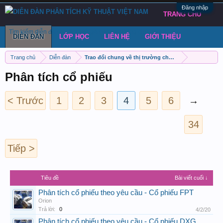
Đăng nhập
TRANG CHỦ
Tìm kiếm diễn đàn
Bài viết gần đây
Đăng chủ đề
DIỄN ĐÀN
LỚP HỌC
LIÊN HỆ
GIỚI THIỆU
Trang chủ
Diễn đàn
Trao đổi chung về thị trường chứng khoán Việt Nam
Phân tích cổ phiếu
< Trước
1
2
3
4
5
6
→
34
Tiếp >
Tiêu đề
Bài viết cuối ↓
Phân tích cổ phiếu theo yêu cầu - Cổ phiếu FPT
Orion
Trả lời:
0
4/2/20
Phân tích cổ phiếu theo yêu cầu - Cổ phiếu DXG