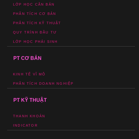
LỚP HỌC CĂN BẢN
PHÂN TÍCH CƠ BẢN
PHÂN TÍCH KỸ THUẬT
QUY TRÌNH ĐẦU TƯ
LỚP HỌC PHÁI SINH
PT CƠ BẢN
KINH TẾ VĨ MÔ
PHÂN TÍCH DOANH NGHIỆP
PT KỸ THUẬT
THANH KHOẢN
INDICATOR