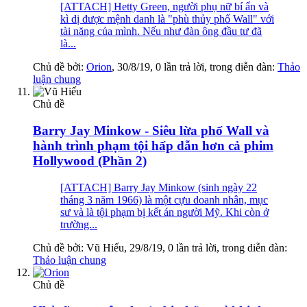
[ATTACH] Hetty Green, người phụ nữ bí ẩn và
kì dị được mệnh danh là "phù thủy phố Wall" với
tài năng của mình. Nếu như đàn ông đầu tư đã
là...
Chủ đề bởi:
Orion
,
30/8/19
, 0 lần trả lời, trong diễn đàn:
Thảo
luận chung
Chủ đề
Barry Jay Minkow - Siêu lừa phố Wall và
hành trình phạm tội hấp dẫn hơn cả phim
Hollywood (Phần 2)
[ATTACH] Barry Jay Minkow (sinh ngày 22
tháng 3 năm 1966) là một cựu doanh nhân, mục
sư và là tội phạm bị kết án người Mỹ. Khi còn ở
trường...
Chủ đề bởi:
Vũ Hiếu
,
29/8/19
, 0 lần trả lời, trong diễn đàn:
Thảo luận chung
Chủ đề