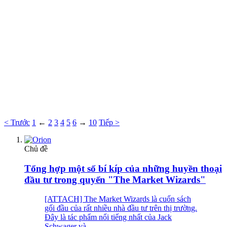
< Trước
1
←
2
3
4
5
6
→
10
Tiếp >
Chủ đề
Tổng hợp một số bí kíp của những huyền thoại
đầu tư trong quyển "The Market Wizards"
[ATTACH] The Market Wizards là cuốn sách
gối đầu của rất nhiều nhà đầu tư trên thị trường.
Đây là tác phẩm nổi tiếng nhất của Jack
Schwager và...