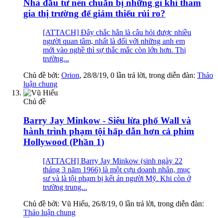
Nhà đầu tư nên chuẩn bị những gì khi tham
gia thị trường để giảm thiểu rủi ro?
[ATTACH] Đây chắc hẳn là câu hỏi được nhiều
người quan tâm, nhất là đối với những anh em
mới vào nghề thì sự thắc mắc còn lớn hơn. Thị
trường...
Chủ đề bởi:
Orion
,
28/8/19
, 0 lần trả lời, trong diễn đàn:
Thảo
luận chung
Chủ đề
Barry Jay Minkow - Siêu lừa phố Wall và
hành trình phạm tội hấp dẫn hơn cả phim
Hollywood (Phần 1)
[ATTACH] Barry Jay Minkow (sinh ngày 22
tháng 3 năm 1966) là một cựu doanh nhân, mục
sư và là tội phạm bị kết án người Mỹ. Khi còn ở
trường trung...
Chủ đề bởi:
Vũ Hiếu
,
26/8/19
, 0 lần trả lời, trong diễn đàn:
Thảo luận chung