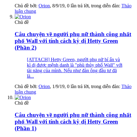
Chủ đề bởi:
Orion
,
8/9/19
, 0 lần trả lời, trong diễn đàn:
Thảo
luận chung
Chủ đề
Câu chuyện về người phụ nữ thành công nhất
phố Wall với tính cách kỳ dị Hetty Green
(Phần 2)
[ATTACH] Hetty Green, người phụ nữ bí ẩn và
kì dị được mệnh danh là "phù thủy phố Wall" với
tài năng của mình. Nếu như đàn ông đầu tư đã
là...
Chủ đề bởi:
Orion
,
1/9/19
, 0 lần trả lời, trong diễn đàn:
Thảo
luận chung
Chủ đề
Câu chuyện về người phụ nữ thành công nhất
phố Wall với tính cách kỳ dị Hetty Green
(Phần 1)