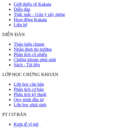
Giới thiệu về Kakata
Diễn đàn
Thắc mắc - Góp ý xây dựng
Hoạt động Kakata
Liên hệ
DIỄN ĐÀN
Thảo luận chung
Nhận định thị trường
Phân tích cổ phiếu
Chứng khoán phái sinh
Sách - Tài liệu
LỚP HỌC CHỨNG KHOÁN
Lớp học căn bản
Phân tích cơ bản
Phân tích kỹ thuật
Quy trình đầu tư
Lớp học phái sinh
PT CƠ BẢN
Kinh tế vĩ mô