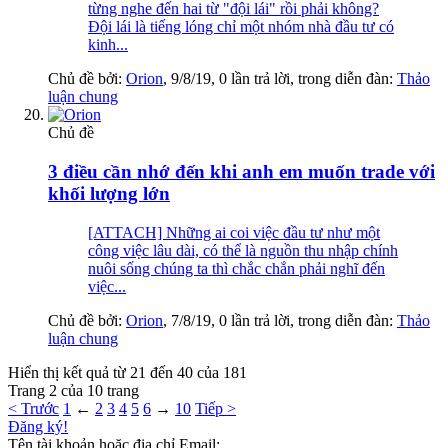
từng nghe đến hai từ "đội lái" rồi phải không?
Đội lái là tiếng lóng chỉ một nhóm nhà đầu tư có
kinh...
Chủ đề bởi:
Orion
,
9/8/19
, 0 lần trả lời, trong diễn đàn:
Thảo
luận chung
Chủ đề
3 điều cần nhớ đến khi anh em muốn trade với
khối lượng lớn
[ATTACH] Những ai coi việc đầu tư như một
công việc lâu dài, có thể là nguồn thu nhập chính
nuôi sống chúng ta thì chắc chắn phải nghĩ đến
việc...
Chủ đề bởi:
Orion
,
7/8/19
, 0 lần trả lời, trong diễn đàn:
Thảo
luận chung
Hiển thị kết quả từ 21 đến 40 của 181
Trang 2 của 10 trang
< Trước
1
←
2
3
4
5
6
→
10
Tiếp >
Đăng ký!
Tên tài khoản hoặc địa chỉ Email: