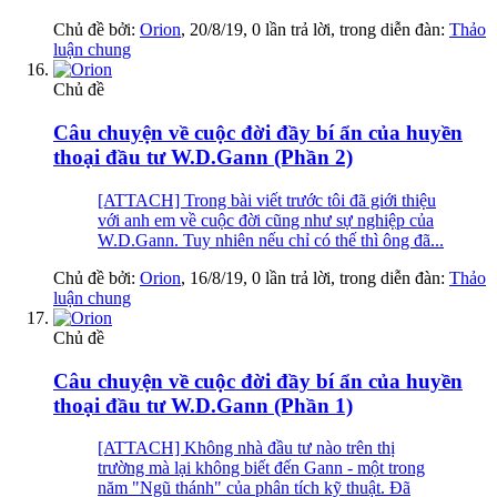
Chủ đề bởi:
Orion
,
20/8/19
, 0 lần trả lời, trong diễn đàn:
Thảo
luận chung
Chủ đề
Câu chuyện về cuộc đời đầy bí ẩn của huyền
thoại đầu tư W.D.Gann (Phần 2)
[ATTACH] Trong bài viết trước tôi đã giới thiệu
với anh em về cuộc đời cũng như sự nghiệp của
W.D.Gann. Tuy nhiên nếu chỉ có thế thì ông đã...
Chủ đề bởi:
Orion
,
16/8/19
, 0 lần trả lời, trong diễn đàn:
Thảo
luận chung
Chủ đề
Câu chuyện về cuộc đời đầy bí ẩn của huyền
thoại đầu tư W.D.Gann (Phần 1)
[ATTACH] Không nhà đầu tư nào trên thị
trường mà lại không biết đến Gann - một trong
năm "Ngũ thánh" của phân tích kỹ thuật. Đã