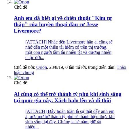
Chủ đề
Anh em đã biết gì về chiến thuật "Kim tự
tháp" của huyền thoại đầu cơ Jesse
Livermore?
[ATTACH] Nhắc đến Livermore hẳn ai cũng sẽ
nhớ đến một thiên tài hiếm có trên thị trường,
một con người lắm tài nhiều tật và đương nhiên
cuộc đời...
Chủ đề bởi:
Orion
,
23/8/19
, 0 lần trả lời, trong diễn đàn:
Thảo
luận chung
Chủ đề
Ai cũng có thể trở thành tỷ phú khi sinh sống
tại quốc gia này. Xách balo lên và đi thôi
[ATTACH] Đây hoàn toàn là sự thật đấy anh em
à, ước mơ trở thành tỷ phú sẽ thành hiện thực khi
sinh sống tại đây. Chúng ta sẽ nắm giữ rất
nhiều...