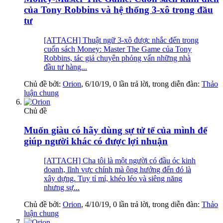
của Tony Robbins và hệ thống 3-xô trong đầu
tư
[ATTACH] Thuật ngữ 3-xô được nhắc đến trong
cuốn sách Money: Master The Game của Tony
Robbins, tác giả chuyên phỏng vấn những nhà
đầu tư hàng...
Chủ đề bởi:
Orion
,
6/10/19
, 0 lần trả lời, trong diễn đàn:
Thảo
luận chung
Chủ đề
Muốn giàu có hãy dùng sự tử tế của mình để
giúp người khác có được lợi nhuận
[ATTACH] Cha tôi là một người có đầu óc kinh
doanh, lĩnh vực chính mà ông hướng đến đó là
xây dựng. Tuy tỉ mỉ, khéo léo và siêng năng
nhưng sự...
Chủ đề bởi:
Orion
,
4/10/19
, 0 lần trả lời, trong diễn đàn:
Thảo
luận chung