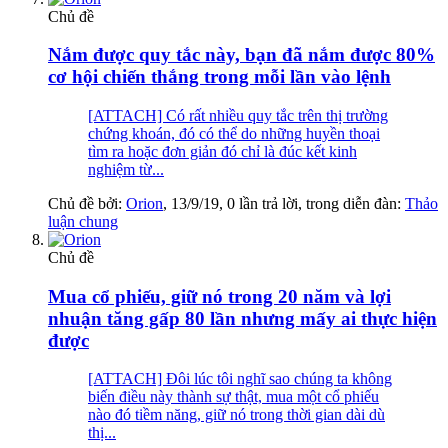
Chủ đề
Nắm được quy tắc này, bạn đã nắm được 80%
cơ hội chiến thắng trong mỗi lần vào lệnh
[ATTACH] Có rất nhiều quy tắc trên thị trường
chứng khoán, đó có thể do những huyền thoại
tìm ra hoặc đơn giản đó chỉ là đúc kết kinh
nghiệm từ...
Chủ đề bởi:
Orion
,
13/9/19
, 0 lần trả lời, trong diễn đàn:
Thảo
luận chung
Chủ đề
Mua cổ phiếu, giữ nó trong 20 năm và lợi
nhuận tăng gấp 80 lần nhưng mấy ai thực hiện
được
[ATTACH] Đôi lúc tôi nghĩ sao chúng ta không
biến điều này thành sự thật, mua một cổ phiếu
nào đó tiềm năng, giữ nó trong thời gian dài dù
thị...