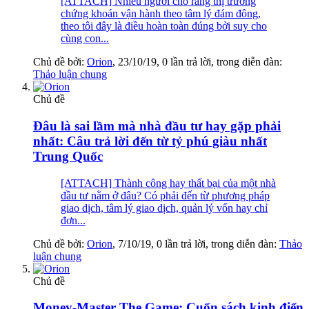
[ATTACH] Nhiều người cho rằng thị trường
chứng khoán vận hành theo tâm lý đám đông,
theo tôi đây là điều hoàn toàn đúng bởi suy cho
cùng con...
Chủ đề bởi:
Orion
,
23/10/19
, 0 lần trả lời, trong diễn đàn:
Thảo luận chung
Chủ đề
Đâu là sai lầm mà nhà đầu tư hay gặp phải
nhất: Câu trả lời đến từ tỷ phú giàu nhất
Trung Quốc
[ATTACH] Thành công hay thất bại của một nhà
đầu tư nằm ở đâu? Có phải đến từ phương pháp
giao dịch, tâm lý giao dịch, quản lý vốn hay chỉ
đơn...
Chủ đề bởi:
Orion
,
7/10/19
, 0 lần trả lời, trong diễn đàn:
Thảo
luận chung
Chủ đề
Money-Master The Game: Cuốn sách kinh điển