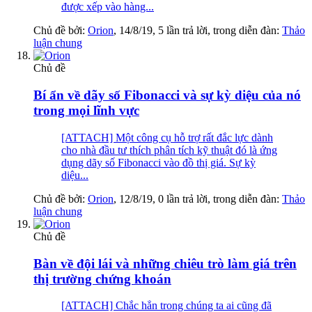
được xếp vào hàng...
Chủ đề bởi:
Orion
,
14/8/19
, 5 lần trả lời, trong diễn đàn:
Thảo
luận chung
Chủ đề
Bí ẩn về dãy số Fibonacci và sự kỳ diệu của nó
trong mọi lĩnh vực
[ATTACH] Một công cụ hỗ trợ rất đắc lực dành
cho nhà đầu tư thích phân tích kỹ thuật đó là ứng
dụng dãy số Fibonacci vào đồ thị giá. Sự kỳ
diệu...
Chủ đề bởi:
Orion
,
12/8/19
, 0 lần trả lời, trong diễn đàn:
Thảo
luận chung
Chủ đề
Bàn về đội lái và những chiêu trò làm giá trên
thị trường chứng khoán
[ATTACH] Chắc hẳn trong chúng ta ai cũng đã