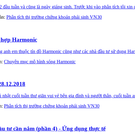
ầu tuần và cũng là ngày giáng sinh. Trước khi vào phân tích tôi xin 
đàn:
Phân tích thị trường chứng khoán phái sinh VN30
t hợp Harmonic
 anh em thuộc tín đồ Harmonic cũng như các nhà đầu tư sử dụng Harm
àn:
Chuyên mục mô hình sóng Harmonic
28.12.2018
t cuối tuần thư giãn vui vẻ bên gia đình và người thân, cuối tuần a
àn:
Phân tích thị trường chứng khoán phái sinh VN30
 tư cần nắm (phần 4) - Ứng dụng thực tế