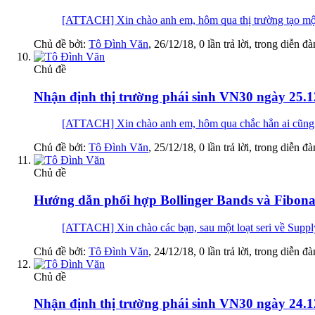
[ATTACH] Xin chào anh em, hôm qua thị trường tạo một 
Chủ đề bởi:
Tô Đình Văn
,
26/12/18
, 0 lần trả lời, trong diễn đ
Chủ đề
Nhận định thị trường phái sinh VN30 ngày 25.1
[ATTACH] Xin chào anh em, hôm qua chắc hẳn ai cũng có
Chủ đề bởi:
Tô Đình Văn
,
25/12/18
, 0 lần trả lời, trong diễn đ
Chủ đề
Hướng dẫn phối hợp Bollinger Bands và Fibona
[ATTACH] Xin chào các bạn, sau một loạt seri về Supply/
Chủ đề bởi:
Tô Đình Văn
,
24/12/18
, 0 lần trả lời, trong diễn đ
Chủ đề
Nhận định thị trường phái sinh VN30 ngày 24.1