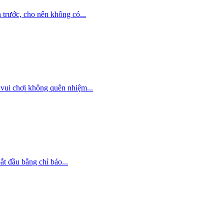
trước, cho nên không có...
vui chơi không quên nhiệm...
ắt đầu bằng chỉ báo...