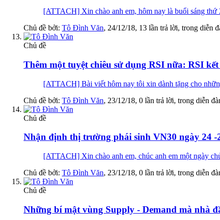
[ATTACH] Xin chào anh em, hôm nay là buổi sáng thứ 2 đ
Chủ đề bởi:
Tô Đình Văn
,
24/12/18
, 13 lần trả lời, trong diễn 
Chủ đề
Thêm một tuyệt chiêu sử dụng RSI nữa: RSI kế
[ATTACH] Bài viết hôm nay tôi xin dành tặng cho những
Chủ đề bởi:
Tô Đình Văn
,
23/12/18
, 0 lần trả lời, trong diễn đ
Chủ đề
Nhận định thị trường phái sinh VN30 ngày 24 -
[ATTACH] Xin chào anh em, chúc anh em một ngày chủ nhậ
Chủ đề bởi:
Tô Đình Văn
,
23/12/18
, 0 lần trả lời, trong diễn đ
Chủ đề
Những bí mật vùng Supply - Demand mà nhà đầu