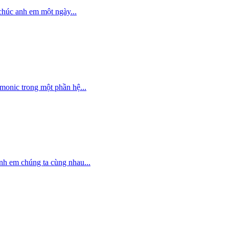
chúc anh em một ngày...
onic trong một phần hệ...
nh em chúng ta cùng nhau...