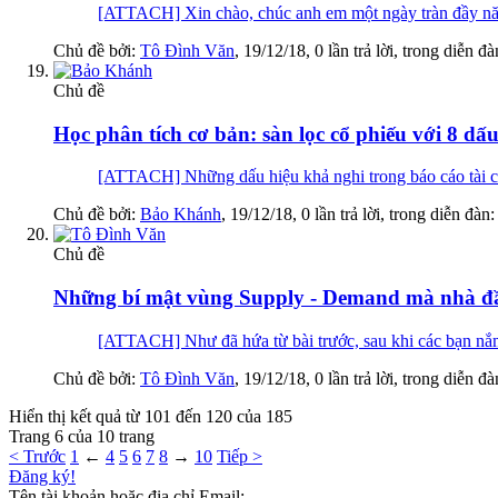
[ATTACH] Xin chào, chúc anh em một ngày tràn 
Chủ đề bởi:
Tô Đình Văn
,
19/12/18
, 0 lần trả lời, trong diễn đ
Chủ đề
Học phân tích cơ bản: sàn lọc cổ phiếu với 8 dấ
[ATTACH] Những dấu hiệu khả nghi trong báo cáo tài ch
Chủ đề bởi:
Bảo Khánh
,
19/12/18
, 0 lần trả lời, trong diễn đàn
Chủ đề
Những bí mật vùng Supply - Demand mà nhà đầ
[ATTACH] Như đã hứa từ bài trước, sau khi các bạn nắm đ
Chủ đề bởi:
Tô Đình Văn
,
19/12/18
, 0 lần trả lời, trong diễn đ
Hiển thị kết quả từ 101 đến 120 của 185
Trang 6 của 10 trang
< Trước
1
←
4
5
6
7
8
→
10
Tiếp >
Đăng ký!
Tên tài khoản hoặc địa chỉ Email: