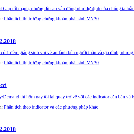
Gap rất mạnh, nhưng dù sao vẫn đúng như dự định của chúng ta tuần 
àn:
Phân tích thị trường chứng khoán phái sinh VN30
2.2018
 1 đêm giáng sinh vui vẻ an lành bên người thân và gia đình, nhưng 
àn:
Phân tích thị trường chứng khoán phái sinh VN30
cci
Demand thì hôm nay tôi lại quay trở về với các indicator căn bản và b
àn:
Phân tích theo indicator và các phương pháp khác
2.2018