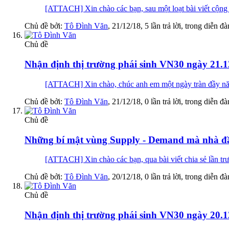
[ATTACH] Xin chào các bạn, sau một loạt bài viết cộng 
Chủ đề bởi:
Tô Đình Văn
,
21/12/18
, 5 lần trả lời, trong diễn đ
Chủ đề
Nhận định thị trường phái sinh VN30 ngày 21.1
[ATTACH] Xin chào, chúc anh em một ngày tràn đ
Chủ đề bởi:
Tô Đình Văn
,
21/12/18
, 0 lần trả lời, trong diễn đ
Chủ đề
Những bí mật vùng Supply - Demand mà nhà đầ
[ATTACH] Xin chào các bạn, qua bài viết chia sẻ lần trư
Chủ đề bởi:
Tô Đình Văn
,
20/12/18
, 0 lần trả lời, trong diễn đ
Chủ đề
Nhận định thị trường phái sinh VN30 ngày 20.1