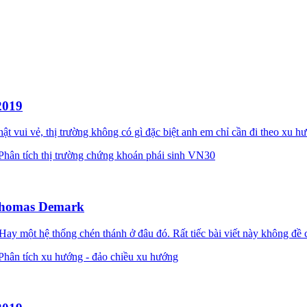
2019
t vui vẻ, thị trường không có gì đặc biệt anh em chỉ cần đi theo x
Phân tích thị trường chứng khoán phái sinh VN30
 Thomas Demark
y một hệ thống chén thánh ở đâu đó. Rất tiếc bài viết này không đề 
Phân tích xu hướng - đảo chiều xu hướng