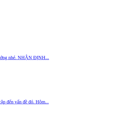
u hướng nhé. NHẬN ĐỊNH...
cập đến vấn đề đó. Hôm...