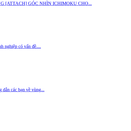
G CHUNG [ATTACH] GÓC NHÌN ICHIMOKU CHO...
 nghiệp có vấn đề....
g dẫn các bạn về vùng...