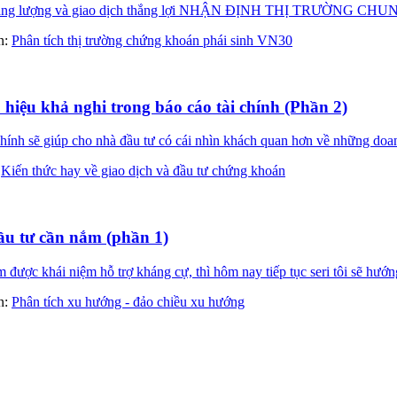
đầy năng lượng và giao dịch thắng lợi NHẬN ĐỊNH THỊ TRƯỜN
àn:
Phân tích thị trường chứng khoán phái sinh VN30
u hiệu khả nghi trong báo cáo tài chính (Phần 2)
ính sẽ giúp cho nhà đầu tư có cái nhìn khách quan hơn về những doanh
:
Kiến thức hay về giao dịch và đầu tư chứng khoán
u tư cần nắm (phần 1)
ược khái niệm hỗ trợ kháng cự, thì hôm nay tiếp tục seri tôi sẽ hướn
àn:
Phân tích xu hướng - đảo chiều xu hướng