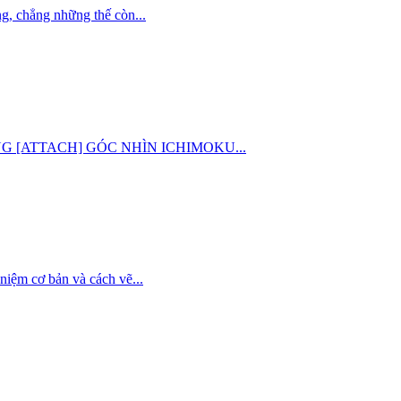
g, chẳng những thế còn...
 CHUNG [ATTACH] GÓC NHÌN ICHIMOKU...
niệm cơ bản và cách vẽ...