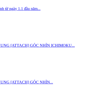
nh từ ngày 1.1 đầu năm...
ỜNG CHUNG [ATTACH] GÓC NHÌN ICHIMOKU...
G CHUNG [ATTACH] GÓC NHÌN...