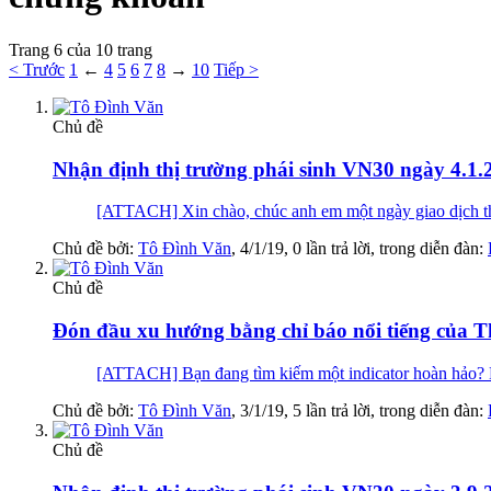
Trang 6 của 10 trang
< Trước
1
←
4
5
6
7
8
→
10
Tiếp >
Chủ đề
Nhận định thị trường phái sinh VN30 ngày 4.1.
[ATTACH] Xin chào, chúc anh em một ngày giao dịch thậ
Chủ đề bởi:
Tô Đình Văn
,
4/1/19
, 0 lần trả lời, trong diễn đàn:
Chủ đề
Đón đầu xu hướng bằng chỉ báo nổi tiếng của
[ATTACH] Bạn đang tìm kiếm một indicator hoàn hảo? Ha
Chủ đề bởi:
Tô Đình Văn
,
3/1/19
, 5 lần trả lời, trong diễn đàn:
Chủ đề