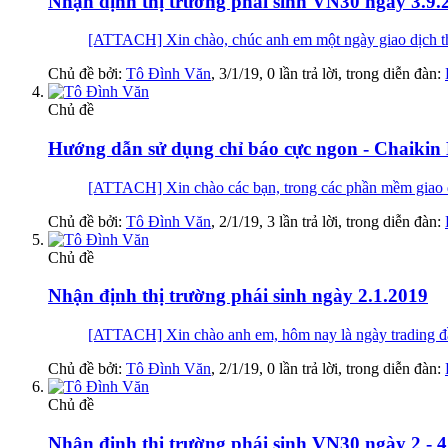
Nhận định thị trường phái sinh VN30 ngày 3.9.
[ATTACH] Xin chào, chúc anh em một ngày giao dịch thậ
Chủ đề bởi:
Tô Đình Văn
,
3/1/19
, 0 lần trả lời, trong diễn đàn:
Chủ đề
Hướng dẫn sử dụng chỉ báo cực ngon - Chaiki
[ATTACH] Xin chào các bạn, trong các phần mềm giao dịc
Chủ đề bởi:
Tô Đình Văn
,
2/1/19
, 3 lần trả lời, trong diễn đàn:
Chủ đề
Nhận định thị trường phái sinh ngày 2.1.2019
[ATTACH] Xin chào anh em, hôm nay là ngày trading đầu
Chủ đề bởi:
Tô Đình Văn
,
2/1/19
, 0 lần trả lời, trong diễn đàn:
Chủ đề
Nhận định thị trường phái sinh VN30 ngày 2 - 4