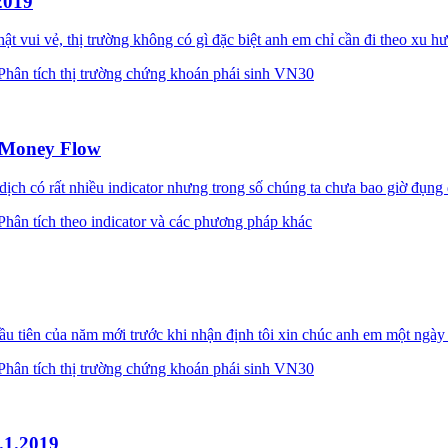
2019
t vui vẻ, thị trường không có gì đặc biệt anh em chỉ cần đi theo x
Phân tích thị trường chứng khoán phái sinh VN30
n Money Flow
h có rất nhiều indicator nhưng trong số chúng ta chưa bao giờ đụng 
Phân tích theo indicator và các phương pháp khác
 tiên của năm mới trước khi nhận định tôi xin chúc anh em một ngày 
Phân tích thị trường chứng khoán phái sinh VN30
.1.2019