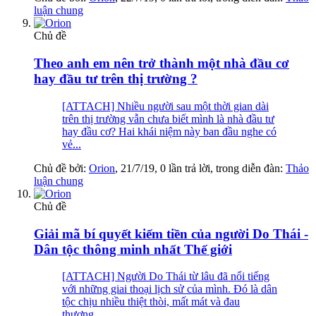
luận chung
Chủ đề
Theo anh em nên trở thành một nhà đầu cơ
hay đầu tư trên thị trường ?
[ATTACH] Nhiều người sau một thời gian dài
trên thị trường vẫn chưa biết mình là nhà đầu tư
hay đầu cơ? Hai khái niệm này ban đầu nghe có
vẻ...
Chủ đề bởi:
Orion
,
21/7/19
, 0 lần trả lời, trong diễn đàn:
Thảo
luận chung
Chủ đề
Giải mã bí quyết kiếm tiền của người Do Thái -
Dân tộc thông minh nhất Thế giới
[ATTACH] Người Do Thái từ lâu đã nổi tiếng
với những giai thoại lịch sử của mình. Đó là dân
tộc chịu nhiều thiệt thòi, mất mát và đau
thương...