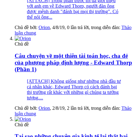
[ATTACH] Trong phần trước tôi đã giới thiệu
với anh em về Edward Thorp, người đàn ông
được mệnh danh "đánh bại mọi thị trường". Có
thể nói ông...
Chủ đề bởi:
Orion
,
4/8/19
, 0 lần trả lời, trong diễn đàn:
Thảo
luận chung
Chủ đề
Câu chuyện về một thiên tài toán học, cha đẻ
của phương pháp định lượng - Edward Thorp
(Phần 1)
[ATTACH] Không giống như những nhà đầu tư
cá nhân khác, Edward Thorp có cách đánh bại
thị trường rất khác với những gì chúng ta tưởng
tượng....
Chủ đề bởi:
Orion
,
2/8/19
, 2 lần trả lời, trong diễn đàn:
Thảo
luận chung
Chủ đề
Tại sao những chuyên gia kinh tế lại thất bại