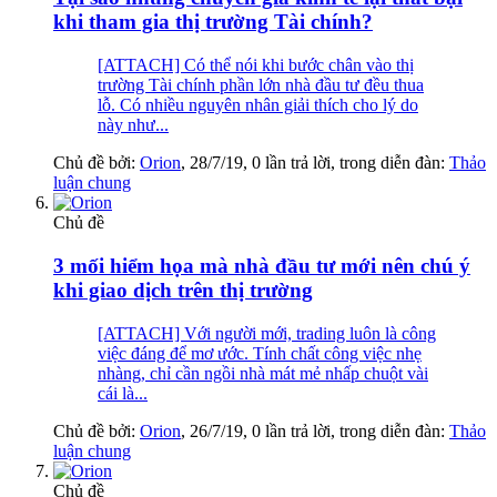
khi tham gia thị trường Tài chính?
[ATTACH] Có thể nói khi bước chân vào thị
trường Tài chính phần lớn nhà đầu tư đều thua
lỗ. Có nhiều nguyên nhân giải thích cho lý do
này như...
Chủ đề bởi:
Orion
,
28/7/19
, 0 lần trả lời, trong diễn đàn:
Thảo
luận chung
Chủ đề
3 mối hiểm họa mà nhà đầu tư mới nên chú ý
khi giao dịch trên thị trường
[ATTACH] Với người mới, trading luôn là công
việc đáng để mơ ước. Tính chất công việc nhẹ
nhàng, chỉ cần ngồi nhà mát mẻ nhấp chuột vài
cái là...
Chủ đề bởi:
Orion
,
26/7/19
, 0 lần trả lời, trong diễn đàn:
Thảo
luận chung
Chủ đề