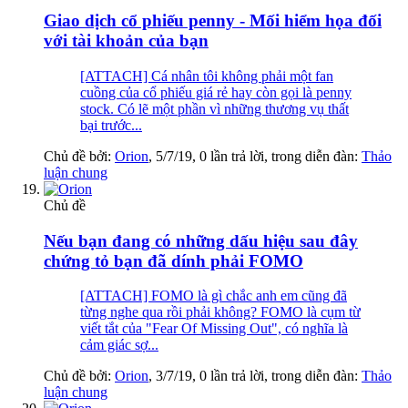
Giao dịch cổ phiếu penny - Mối hiểm họa đối
với tài khoản của bạn
[ATTACH] Cá nhân tôi không phải một fan
cuồng của cổ phiếu giá rẻ hay còn gọi là penny
stock. Có lẽ một phần vì những thương vụ thất
bại trước...
Chủ đề bởi:
Orion
,
5/7/19
, 0 lần trả lời, trong diễn đàn:
Thảo
luận chung
Chủ đề
Nếu bạn đang có những dấu hiệu sau đây
chứng tỏ bạn đã dính phải FOMO
[ATTACH] FOMO là gì chắc anh em cũng đã
từng nghe qua rồi phải không? FOMO là cụm từ
viết tắt của "Fear Of Missing Out", có nghĩa là
cảm giác sợ...
Chủ đề bởi:
Orion
,
3/7/19
, 0 lần trả lời, trong diễn đàn:
Thảo
luận chung