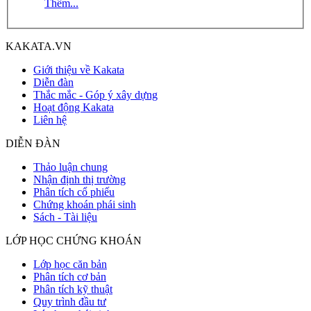
Thêm...
KAKATA.VN
Giới thiệu về Kakata
Diễn đàn
Thắc mắc - Góp ý xây dựng
Hoạt động Kakata
Liên hệ
DIỄN ĐÀN
Thảo luận chung
Nhận định thị trường
Phân tích cổ phiếu
Chứng khoán phái sinh
Sách - Tài liệu
LỚP HỌC CHỨNG KHOÁN
Lớp học căn bản
Phân tích cơ bản
Phân tích kỹ thuật
Quy trình đầu tư