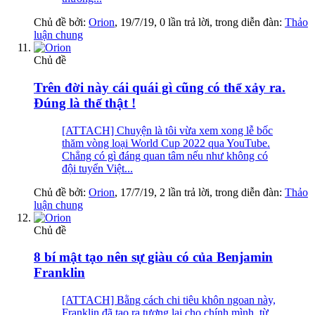
Chủ đề bởi:
Orion
,
19/7/19
, 0 lần trả lời, trong diễn đàn:
Thảo
luận chung
Chủ đề
Trên đời này cái quái gì cũng có thể xảy ra.
Đúng là thế thật !
[ATTACH] Chuyện là tôi vừa xem xong lễ bốc
thăm vòng loại World Cup 2022 qua YouTube.
Chẳng có gì đáng quan tâm nếu như không có
đội tuyển Việt...
Chủ đề bởi:
Orion
,
17/7/19
, 2 lần trả lời, trong diễn đàn:
Thảo
luận chung
Chủ đề
8 bí mật tạo nên sự giàu có của Benjamin
Franklin
[ATTACH] Bằng cách chi tiêu khôn ngoan này,
Franklin đã tạo ra tương lai cho chính mình, từ