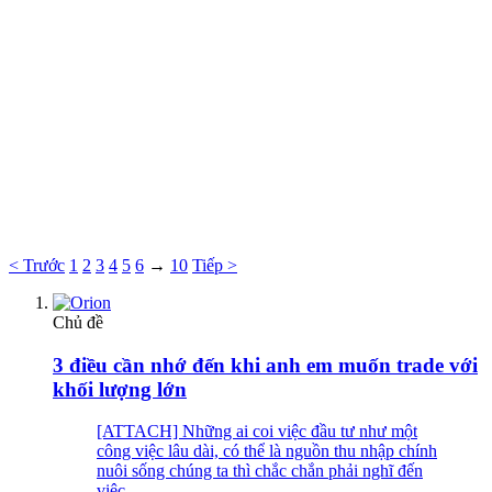
< Trước
1
2
3
4
5
6
→
10
Tiếp >
Chủ đề
3 điều cần nhớ đến khi anh em muốn trade với
khối lượng lớn
[ATTACH] Những ai coi việc đầu tư như một
công việc lâu dài, có thể là nguồn thu nhập chính
nuôi sống chúng ta thì chắc chắn phải nghĩ đến
việc...