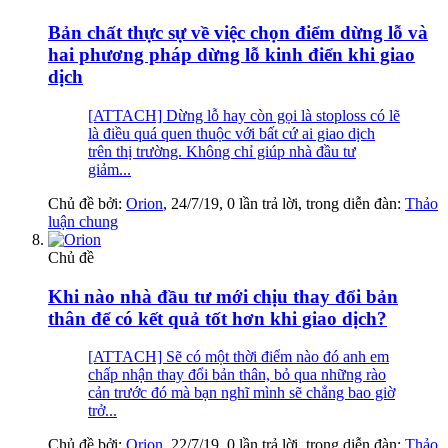
Bản chất thực sự về việc chọn điểm dừng lỗ và
hai phương pháp dừng lỗ kinh điển khi giao
dịch
[ATTACH] Dừng lỗ hay còn gọi là stoploss có lẽ
là điều quá quen thuộc với bất cứ ai giao dịch
trên thị trường. Không chỉ giúp nhà đầu tư
giảm...
Chủ đề bởi:
Orion
,
24/7/19
, 0 lần trả lời, trong diễn đàn:
Thảo
luận chung
Chủ đề
Khi nào nhà đầu tư mới chịu thay đổi bản
thân để có kết quả tốt hơn khi giao dịch?
[ATTACH] Sẽ có một thời điểm nào đó anh em
chấp nhận thay đổi bản thân, bỏ qua những rào
cản trước đó mà bạn nghĩ mình sẽ chẳng bao giờ
trở...
Chủ đề bởi:
Orion
,
22/7/19
, 0 lần trả lời, trong diễn đàn:
Thảo