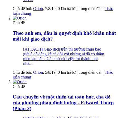
Chủ đề bởi:
Orion
,
7/8/19
, 0 lần trả lời, trong diễn đàn:
Thảo
luận chung
Chủ đề
Theo anh em, đâu là quyết định khó khăn nhất
mỗi khi giao dịch?
[ATTACH] Giao dịch trên thị trường chưa bao
giờ là dễ dàng kể cả đối với những ai đã có thâm
niên lâu năm. Cái khó của việc trở thành một
nhà...
Chủ đề bởi:
Orion
,
5/8/19
, 0 lần trả lời, trong diễn đàn:
Thảo
luận chung
Chủ đề
Câu chuyện về một thiên tài toán học, cha đẻ
của phương pháp định lượng - Edward Thorp
(Phần 2)