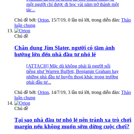
một người chỉ được đi học vài năm trở thành một
tác...
Chủ đề bởi:
Orion
,
15/7/19
, 0 lần trả lời, trong diễn đàn:
Thảo
luận chung
Chủ đề
Chân dung Jim Slater, người có tầm ảnh
hưởng lớn đến nhà đầu tư nhỏ lẻ
[ATTACH] Mặc dù không phải là người nổi
tiếng như Warren Buffett, Benjamin Graham hay
những nhà đầu tư huyền thoại khác trong trường
phái đầu tư...
Chủ đề bởi:
Orion
,
14/7/19
, 3 lần trả lời, trong diễn đàn:
Thảo
luận chung
Chủ đề
Tại sao nhà đầu tư nhỏ lẻ nên tránh xa trò chơi
margin nếu không muốn sớm dừng cuộc chơi?