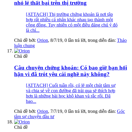
nhỏ lẻ thất bại trên thị trường
[ATTACH] Thị trường chứng khoán là nơi tập
hợp rất nhiều cá nhân khác nhau tạo thành một
cộng đồng. Tuy nhiên có một điều đáng chú ý đó
là chỉ...
Chủ đề bởi:
Orion
,
8/7/19
, 0 lần trả lời, trong diễn đàn:
Thảo
luận chung
Chủ đề
Câu chuyện chứng khoán: Có bao giờ bạn hối
hận vì đã trót yêu cái nghề này không?
[ATTACH] Cuối tuần rồi, có lẽ một chút tâm sự
và chia sẻ về con đường đã trải qua sẽ thích hợp
hơn là những bài học khô khan và rắc rối. Đã
bao...
Chủ đề bởi:
Orion
,
7/7/19
, 0 lần trả lời, trong diễn đàn:
Góc
tâm sự chuyện đầu tư
Chủ đề