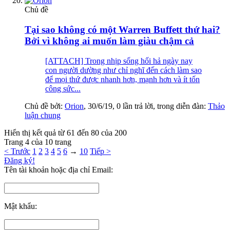
Chủ đề
Tại sao không có một Warren Buffett thứ hai?
Bởi vì không ai muốn làm giàu chậm cả
[ATTACH] Trong nhịp sống hối hả ngày nay
con người dường như chỉ nghĩ đến cách làm sao
để mọi thứ được nhanh hơn, mạnh hơn và ít tốn
công sức...
Chủ đề bởi:
Orion
,
30/6/19
, 0 lần trả lời, trong diễn đàn:
Thảo
luận chung
Hiển thị kết quả từ 61 đến 80 của 200
Trang 4 của 10 trang
< Trước
1
2
3
4
5
6
→
10
Tiếp >
Đăng ký!
Tên tài khoản hoặc địa chỉ Email:
Mật khẩu: