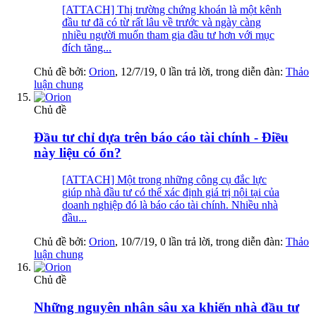
[ATTACH] Thị trường chứng khoán là một kênh
đầu tư đã có từ rất lâu về trước và ngày càng
nhiều người muốn tham gia đầu tư hơn với mục
đích tăng...
Chủ đề bởi:
Orion
,
12/7/19
, 0 lần trả lời, trong diễn đàn:
Thảo
luận chung
Chủ đề
Đầu tư chỉ dựa trên báo cáo tài chính - Điều
này liệu có ổn?
[ATTACH] Một trong những công cụ đắc lực
giúp nhà đầu tư có thể xác định giá trị nội tại của
doanh nghiệp đó là báo cáo tài chính. Nhiều nhà
đầu...
Chủ đề bởi:
Orion
,
10/7/19
, 0 lần trả lời, trong diễn đàn:
Thảo
luận chung
Chủ đề
Những nguyên nhân sâu xa khiến nhà đầu tư