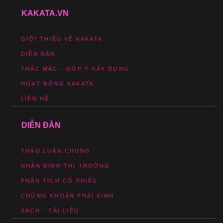
KAKATA.VN
GIỚI THIỆU VỀ KAKATA
DIỄN ĐÀN
THẮC MẮC - GÓP Ý XÂY DỰNG
HOẠT ĐỘNG KAKATA
LIÊN HỆ
DIỄN ĐÀN
THẢO LUẬN CHUNG
NHẬN ĐỊNH THỊ TRƯỜNG
PHÂN TÍCH CỔ PHIẾU
CHỨNG KHOÁN PHÁI SINH
SÁCH - TÀI LIỆU