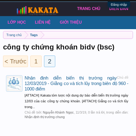
Đăng nhập
TRANG CHỦ
DIỄN ĐÀN
LỚP HỌC
LIÊN HỆ
GIỚI THIỆU
Trang chủ
Tags
công ty chứng khoán bidv (bsc)
< Trước
1
2
Nhận định diễn biến thị trường ngày
Chủ đề
12/03/2019 - Giằng co và tích lũy trong biên độ 960 -
1000 điểm
[ATTACH] Kakata tóm lược nội dung dự báo diễn biến thị trường ngày
12/03 của các công ty chứng khoán. [ATTACH] Giằng co và tích lũy
trong...
Chủ đề bởi:
Nguyễn Khánh Ngọc
,
11/3/19
, 0 lần trả lời, trong diễn đàn:
Nhận định thị trường chung