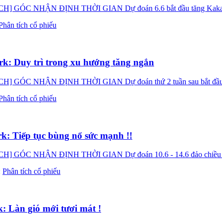
NHẬN ĐỊNH THỜI GIAN Dự đoán 6.6 bắt đầu tăng Kakata xin 
Phân tích cổ phiếu
: Duy trì trong xu hướng tăng ngắn
NHẬN ĐỊNH THỜI GIAN Dự đoán thứ 2 tuần sau bắt đầu tăng C
Phân tích cổ phiếu
: Tiếp tục bùng nổ sức mạnh !!
NHẬN ĐỊNH THỜI GIAN Dự đoán 10.6 - 14.6 đảo chiều Kakata
:
Phân tích cổ phiếu
 Làn gió mới tươi mát !