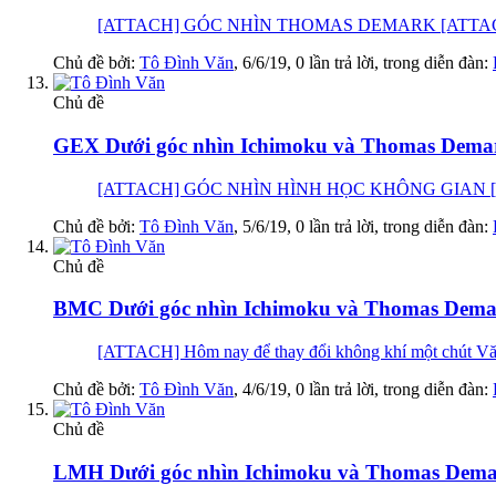
[ATTACH] GÓC NHÌN THOMAS DEMARK [ATTACH] GÓC
Chủ đề bởi:
Tô Đình Văn
,
6/6/19
, 0 lần trả lời, trong diễn đàn:
Chủ đề
GEX Dưới góc nhìn Ichimoku và Thomas Demar
[ATTACH] GÓC NHÌN HÌNH HỌC KHÔNG GIAN [ATTACH
Chủ đề bởi:
Tô Đình Văn
,
5/6/19
, 0 lần trả lời, trong diễn đàn:
Chủ đề
BMC Dưới góc nhìn Ichimoku và Thomas Demar
[ATTACH] Hôm nay để thay đổi không khí một chút V
Chủ đề bởi:
Tô Đình Văn
,
4/6/19
, 0 lần trả lời, trong diễn đàn:
Chủ đề
LMH Dưới góc nhìn Ichimoku và Thomas Demark: