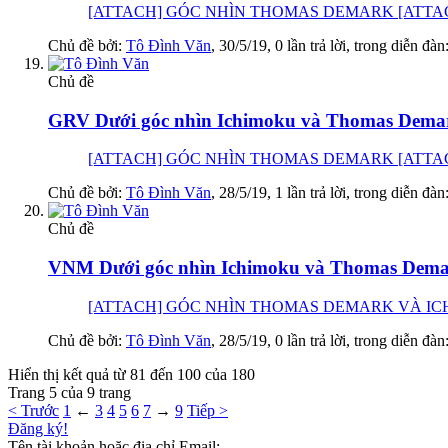
[ATTACH] GÓC NHÌN THOMAS DEMARK [ATTACH] GÓC 
Chủ đề bởi:
Tô Đình Văn
,
30/5/19
, 0 lần trả lời, trong diễn đàn
Chủ đề
GRV Dưới góc nhìn Ichimoku và Thomas Demar
[ATTACH] GÓC NHÌN THOMAS DEMARK [ATTACH] GÓC 
Chủ đề bởi:
Tô Đình Văn
,
28/5/19
, 1 lần trả lời, trong diễn đàn
Chủ đề
VNM Dưới góc nhìn Ichimoku và Thomas Demark
[ATTACH] GÓC NHÌN THOMAS DEMARK VÀ ICHIMOKU 
Chủ đề bởi:
Tô Đình Văn
,
28/5/19
, 0 lần trả lời, trong diễn đàn
Hiển thị kết quả từ 81 đến 100 của 180
Trang 5 của 9 trang
< Trước
1
←
3
4
5
6
7
→
9
Tiếp >
Đăng ký!
Tên tài khoản hoặc địa chỉ Email: