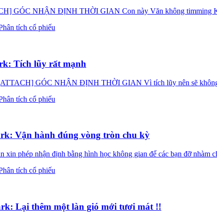
 NHẬN ĐỊNH THỜI GIAN Con này Văn không timming Kakata x
Phân tích cổ phiếu
k: Tích lũy rất mạnh
] GÓC NHẬN ĐỊNH THỜI GIAN Vì tích lũy nên sẽ không timmin
Phân tích cổ phiếu
k: Vận hành đúng vòng tròn chu kỳ
ăn xin phép nhận định bằng hình học không gian để các bạn đỡ 
Phân tích cổ phiếu
 Lại thêm một làn gió mới tươi mát !!