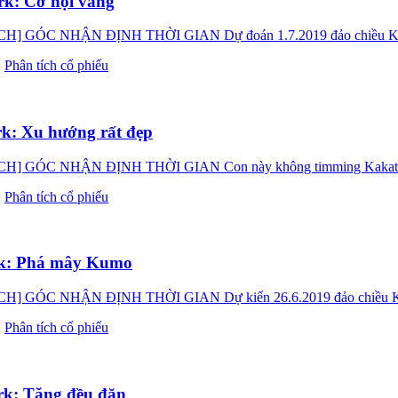
k: Cơ hội vàng
 NHẬN ĐỊNH THỜI GIAN Dự đoán 1.7.2019 đảo chiều Kakata x
:
Phân tích cổ phiếu
k: Xu hướng rất đẹp
 NHẬN ĐỊNH THỜI GIAN Con này không timming Kakata xin c
:
Phân tích cổ phiếu
rk: Phá mây Kumo
NHẬN ĐỊNH THỜI GIAN Dự kiến 26.6.2019 đảo chiều Kakata x
:
Phân tích cổ phiếu
k: Tăng đều đặn