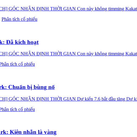
 NHẬN ĐỊNH THỜI GIAN Con này không timming Kakata xin c
:
Phân tích cổ phiếu
: Đã kích hoạt
 NHẬN ĐỊNH THỜI GIAN Con này không timming Kakata xin c
Phân tích cổ phiếu
k: Chuẩn bị bùng nổ
NHẬN ĐỊNH THỜI GIAN Dự kiến 7.6 bắt đầu tăng Dự kiến 14 -
Phân tích cổ phiếu
k: Kiên nhẫn là vàng