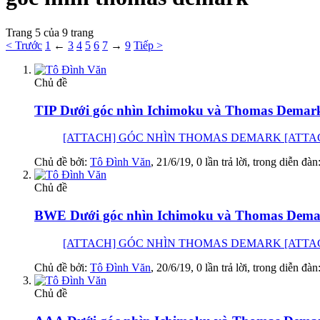
Trang 5 của 9 trang
< Trước
1
←
3
4
5
6
7
→
9
Tiếp >
Chủ đề
TIP Dưới góc nhìn Ichimoku và Thomas Demark:
[ATTACH] GÓC NHÌN THOMAS DEMARK [ATTACH] GÓC 
Chủ đề bởi:
Tô Đình Văn
,
21/6/19
, 0 lần trả lời, trong diễn đàn
Chủ đề
BWE Dưới góc nhìn Ichimoku và Thomas Demar
[ATTACH] GÓC NHÌN THOMAS DEMARK [ATTACH] GÓC 
Chủ đề bởi:
Tô Đình Văn
,
20/6/19
, 0 lần trả lời, trong diễn đàn
Chủ đề