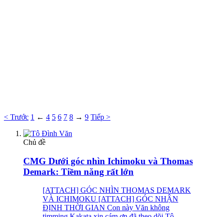
< Trước
1
←
4
5
6
7
8
→
9
Tiếp >
Chủ đề
CMG Dưới góc nhìn Ichimoku và Thomas
Demark: Tiềm năng rất lớn
[ATTACH] GÓC NHÌN THOMAS DEMARK
VÀ ICHIMOKU [ATTACH] GÓC NHẬN
ĐỊNH THỜI GIAN Con này Văn không
timming Kakata xin cám ơn đã theo dõi Tô...