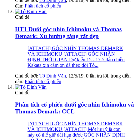
Chủ đề bởi:
Tô Đình Văn
,
14/5/19
, 4 lần trả lời, trong diễn
đàn:
Phân tích cổ phiếu
Chủ đề
HT1 Dưới góc nhìn Ichimoku và Thomas
Demark: Xu hướng tăng rất đẹp
[ATTACH] GÓC NHÌN THOMAS DEMARK
VÀ ICHIMOKU [ATTACH] GÓC NHẬN
ĐỊNH THỜI GIAN Dự kiến 15 - 17.5 đảo chiều
Kakata xin cám ơn đã theo dõi Tô...
Chủ đề bởi:
Tô Đình Văn
,
12/5/19
, 0 lần trả lời, trong diễn
đàn:
Phân tích cổ phiếu
Chủ đề
Phân tích cổ phiếu dưới góc nhìn Ichimoku và
Thomas Demark: CCL
[ATTACH] GÓC NHÌN THOMAS DEMARK
VÀ ICHIMOKU [ATTACH] Một lưu ý là con
này có thể giữ dài hạn được GÓC NHẬN ĐỊNH