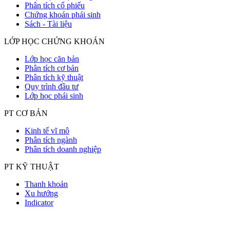
Phân tích cổ phiếu
Chứng khoán phái sinh
Sách - Tài liệu
LỚP HỌC CHỨNG KHOÁN
Lớp học căn bản
Phân tích cơ bản
Phân tích kỹ thuật
Quy trình đầu tư
Lớp học phái sinh
PT CƠ BẢN
Kinh tế vĩ mô
Phân tích ngành
Phân tích doanh nghiệp
PT KỸ THUẬT
Thanh khoản
Xu hướng
Indicator