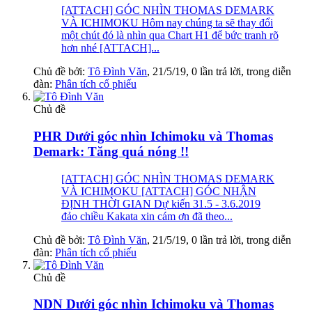
[ATTACH] GÓC NHÌN THOMAS DEMARK
VÀ ICHIMOKU Hôm nay chúng ta sẽ thay đổi
một chút đó là nhìn qua Chart H1 để bức tranh rõ
hơn nhé [ATTACH]...
Chủ đề bởi:
Tô Đình Văn
,
21/5/19
, 0 lần trả lời, trong diễn
đàn:
Phân tích cổ phiếu
Chủ đề
PHR Dưới góc nhìn Ichimoku và Thomas
Demark: Tăng quá nóng !!
[ATTACH] GÓC NHÌN THOMAS DEMARK
VÀ ICHIMOKU [ATTACH] GÓC NHẬN
ĐỊNH THỜI GIAN Dự kiến 31.5 - 3.6.2019
đảo chiều Kakata xin cám ơn đã theo...
Chủ đề bởi:
Tô Đình Văn
,
21/5/19
, 0 lần trả lời, trong diễn
đàn:
Phân tích cổ phiếu
Chủ đề
NDN Dưới góc nhìn Ichimoku và Thomas