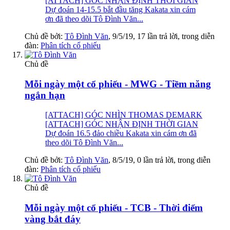
[ATTACH] GÓC NHẬN ĐỊNH THỜI GIAN
Dự đoán 14-15.5 bắt đầu tăng Kakata xin cám
ơn đã theo dõi Tô Đình Văn...
Chủ đề bởi:
Tô Đình Văn
,
9/5/19
, 17 lần trả lời, trong diễn
đàn:
Phân tích cổ phiếu
Chủ đề
Mỗi ngày một cổ phiếu - MWG - Tiềm năng
ngắn hạn
[ATTACH] GÓC NHÌN THOMAS DEMARK
[ATTACH] GÓC NHẬN ĐỊNH THỜI GIAN
Dự đoán 16.5 đảo chiều Kakata xin cám ơn đã
theo dõi Tô Đình Văn...
Chủ đề bởi:
Tô Đình Văn
,
8/5/19
, 0 lần trả lời, trong diễn
đàn:
Phân tích cổ phiếu
Chủ đề
Mỗi ngày một cổ phiếu - TCB - Thời điểm
vàng bắt đáy