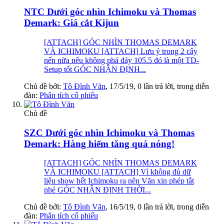
NTC Dưới góc nhìn Ichimoku và Thomas
Demark: Giá cắt Kijun
[ATTACH] GÓC NHÌN THOMAS DEMARK
VÀ ICHIMOKU [ATTACH] Lưu ý trong 2 cây
nến nữa nếu không phá đáy 105.5 đó là một TD-
Setup tốt GÓC NHẬN ĐỊNH...
Chủ đề bởi:
Tô Đình Văn
,
17/5/19
, 0 lần trả lời, trong diễn
đàn:
Phân tích cổ phiếu
Chủ đề
SZC Dưới góc nhìn Ichimoku và Thomas
Demark: Hàng hiếm tăng quá nóng!
[ATTACH] GÓC NHÌN THOMAS DEMARK
VÀ ICHIMOKU [ATTACH] Vì không đủ dữ
liệu show hết Ichimoku ra nên Văn xin phép tắt
nhé GÓC NHẬN ĐỊNH THỜI...
Chủ đề bởi:
Tô Đình Văn
,
16/5/19
, 0 lần trả lời, trong diễn
đàn:
Phân tích cổ phiếu