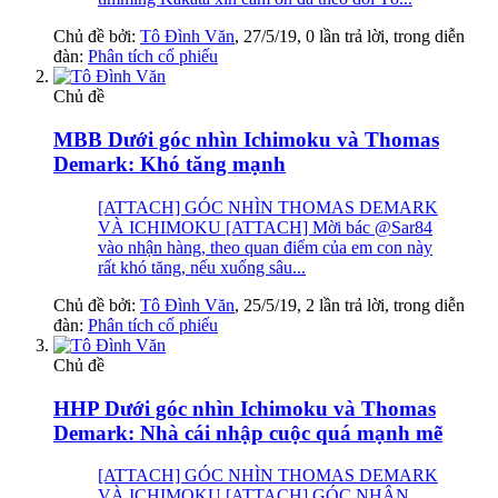
Chủ đề bởi:
Tô Đình Văn
,
27/5/19
, 0 lần trả lời, trong diễn
đàn:
Phân tích cổ phiếu
Chủ đề
MBB Dưới góc nhìn Ichimoku và Thomas
Demark: Khó tăng mạnh
[ATTACH] GÓC NHÌN THOMAS DEMARK
VÀ ICHIMOKU [ATTACH] Mời bác @Sar84
vào nhận hàng, theo quan điểm của em con này
rất khó tăng, nếu xuống sâu...
Chủ đề bởi:
Tô Đình Văn
,
25/5/19
, 2 lần trả lời, trong diễn
đàn:
Phân tích cổ phiếu
Chủ đề
HHP Dưới góc nhìn Ichimoku và Thomas
Demark: Nhà cái nhập cuộc quá mạnh mẽ
[ATTACH] GÓC NHÌN THOMAS DEMARK
VÀ ICHIMOKU [ATTACH] GÓC NHẬN