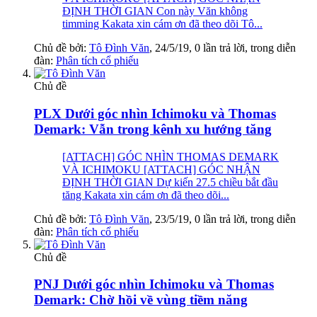
ĐỊNH THỜI GIAN Con này Văn không
timming Kakata xin cám ơn đã theo dõi Tô...
Chủ đề bởi:
Tô Đình Văn
,
24/5/19
, 0 lần trả lời, trong diễn
đàn:
Phân tích cổ phiếu
Chủ đề
PLX Dưới góc nhìn Ichimoku và Thomas
Demark: Vẫn trong kênh xu hướng tăng
[ATTACH] GÓC NHÌN THOMAS DEMARK
VÀ ICHIMOKU [ATTACH] GÓC NHẬN
ĐỊNH THỜI GIAN Dự kiến 27.5 chiều bắt đầu
tăng Kakata xin cám ơn đã theo dõi...
Chủ đề bởi:
Tô Đình Văn
,
23/5/19
, 0 lần trả lời, trong diễn
đàn:
Phân tích cổ phiếu
Chủ đề
PNJ Dưới góc nhìn Ichimoku và Thomas
Demark: Chờ hồi về vùng tiềm năng