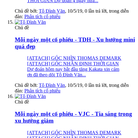
THỜI GIAN Dự đoán 4 ngày nữa...
Chủ đề bởi:
Tô Đình Văn
,
10/5/19
, 0 lần trả lời, trong diễn
đàn:
Phân tích cổ phiếu
Chủ đề
Mỗi ngày một cổ phiếu - TDH - Xu hướng mini
quá đẹp
[ATTACH] GÓC NHÌN THOMAS DEMARK
[ATTACH] GÓC NHẬN ĐỊNH THỜI GIAN
Dự đoán hôm nay bắt đầu tăng Kakata xin cám
ơn đã theo dõi Tô Đình Văn...
Chủ đề bởi:
Tô Đình Văn
,
10/5/19
, 0 lần trả lời, trong diễn
đàn:
Phân tích cổ phiếu
Chủ đề
Mỗi ngày một cổ phiếu - VJC - Tia sáng trong
xu hướng giảm
[ATTACH] GÓC NHÌN THOMAS DEMARK