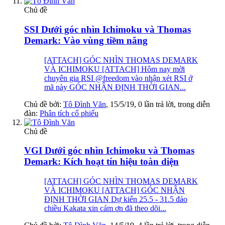
Chủ đề
SSI Dưới góc nhìn Ichimoku và Thomas
Demark: Vào vùng tiềm năng
[ATTACH] GÓC NHÌN THOMAS DEMARK
VÀ ICHIMOKU [ATTACH] Hôm nay mời
chuyên gia RSI @freedom vào nhận xét RSI ở
mã này GÓC NHẬN ĐỊNH THỜI GIAN...
Chủ đề bởi:
Tô Đình Văn
,
15/5/19
, 0 lần trả lời, trong diễn
đàn:
Phân tích cổ phiếu
Chủ đề
VGI Dưới góc nhìn Ichimoku và Thomas
Demark: Kích hoạt tín hiệu toàn diện
[ATTACH] GÓC NHÌN THOMAS DEMARK
VÀ ICHIMOKU [ATTACH] GÓC NHẬN
ĐỊNH THỜI GIAN Dự kiến 25.5 - 31.5 đảo
chiều Kakata xin cám ơn đã theo dõi...