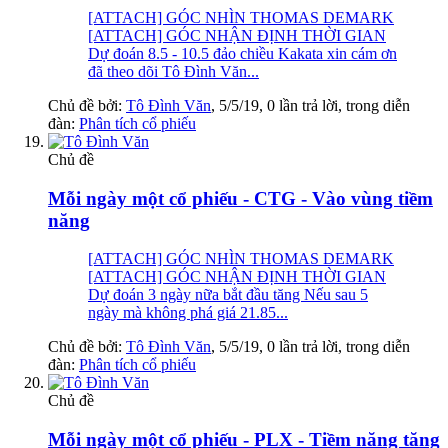
[ATTACH] GÓC NHÌN THOMAS DEMARK
[ATTACH] GÓC NHẬN ĐỊNH THỜI GIAN
Dự đoán 8.5 - 10.5 đảo chiều Kakata xin cám ơn
đã theo dõi Tô Đình Văn...
Chủ đề bởi:
Tô Đình Văn
,
5/5/19
, 0 lần trả lời, trong diễn
đàn:
Phân tích cổ phiếu
Chủ đề
Mỗi ngày một cổ phiếu - CTG - Vào vùng tiềm
năng
[ATTACH] GÓC NHÌN THOMAS DEMARK
[ATTACH] GÓC NHẬN ĐỊNH THỜI GIAN
Dự đoán 3 ngày nữa bắt đầu tăng Nếu sau 5
ngày mà không phá giá 21.85...
Chủ đề bởi:
Tô Đình Văn
,
5/5/19
, 0 lần trả lời, trong diễn
đàn:
Phân tích cổ phiếu
Chủ đề
Mỗi ngày một cổ phiếu - PLX - Tiềm năng tăng