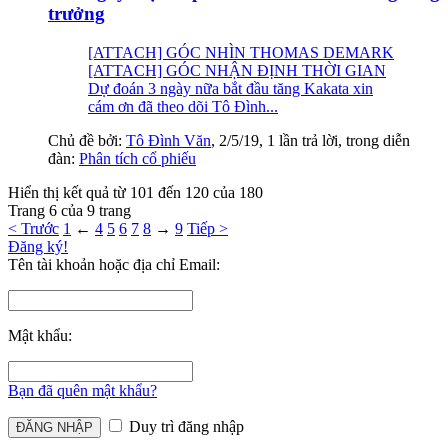
trưởng
[ATTACH] GÓC NHÌN THOMAS DEMARK
[ATTACH] GÓC NHẬN ĐỊNH THỜI GIAN
Dự đoán 3 ngày nữa bắt đầu tăng Kakata xin
cám ơn đã theo dõi Tô Đình...
Chủ đề bởi:
Tô Đình Văn
,
2/5/19
, 1 lần trả lời, trong diễn
đàn:
Phân tích cổ phiếu
Hiển thị kết quả từ 101 đến 120 của 180
Trang 6 của 9 trang
< Trước
1
←
4
5
6
7
8
→
9
Tiếp >
Đăng ký!
Tên tài khoản hoặc địa chỉ Email:
Mật khẩu:
Bạn đã quên mật khẩu?
Duy trì đăng nhập