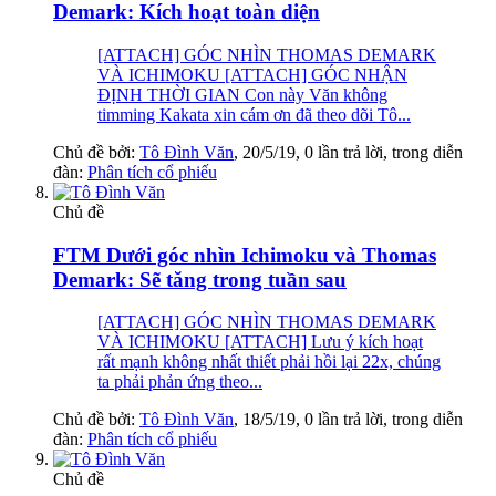
Demark: Kích hoạt toàn diện
[ATTACH] GÓC NHÌN THOMAS DEMARK
VÀ ICHIMOKU [ATTACH] GÓC NHẬN
ĐỊNH THỜI GIAN Con này Văn không
timming Kakata xin cám ơn đã theo dõi Tô...
Chủ đề bởi:
Tô Đình Văn
,
20/5/19
, 0 lần trả lời, trong diễn
đàn:
Phân tích cổ phiếu
Chủ đề
FTM Dưới góc nhìn Ichimoku và Thomas
Demark: Sẽ tăng trong tuần sau
[ATTACH] GÓC NHÌN THOMAS DEMARK
VÀ ICHIMOKU [ATTACH] Lưu ý kích hoạt
rất mạnh không nhất thiết phải hồi lại 22x, chúng
ta phải phản ứng theo...
Chủ đề bởi:
Tô Đình Văn
,
18/5/19
, 0 lần trả lời, trong diễn
đàn:
Phân tích cổ phiếu
Chủ đề