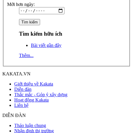
Mới hơn ngày:
Tìm kiếm hữu ích
Bài viết gần đây
Thêm...
KAKATA.VN
Giới thiệu về Kakata
Diễn đàn
Thắc mắc - Góp ý xây dựng
Hoạt động Kakata
Liên hệ
DIỄN ĐÀN
Thảo luận chung
Nhận định thị trường