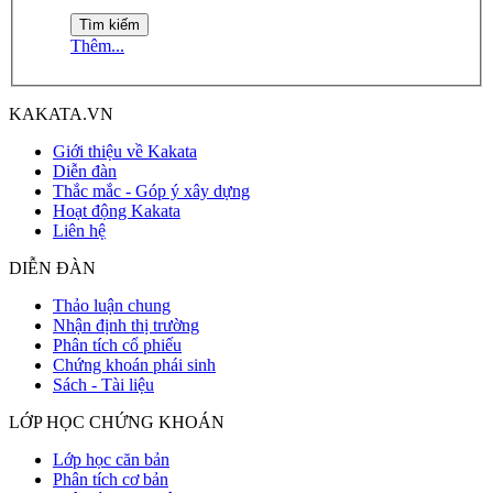
Thêm...
KAKATA.VN
Giới thiệu về Kakata
Diễn đàn
Thắc mắc - Góp ý xây dựng
Hoạt động Kakata
Liên hệ
DIỄN ĐÀN
Thảo luận chung
Nhận định thị trường
Phân tích cổ phiếu
Chứng khoán phái sinh
Sách - Tài liệu
LỚP HỌC CHỨNG KHOÁN
Lớp học căn bản
Phân tích cơ bản