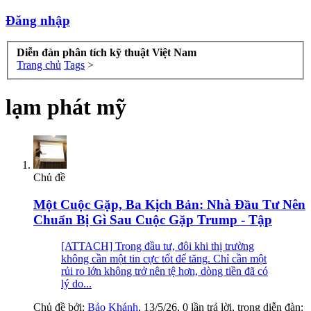
Đăng nhập
Diễn đàn phân tích kỹ thuật Việt Nam
Trang chủ
Tags
>
lạm phát mỹ
Chủ đề
Một Cuộc Gặp, Ba Kịch Bản: Nhà Đầu Tư Nên
Chuẩn Bị Gì Sau Cuộc Gặp Trump - Tập
[ATTACH] Trong đầu tư, đôi khi thị trường
không cần một tin cực tốt để tăng. Chỉ cần một
rủi ro lớn không trở nên tệ hơn, dòng tiền đã có
lý do...
Chủ đề bởi:
Bảo Khánh
,
13/5/26
, 0 lần trả lời, trong diễn đàn: