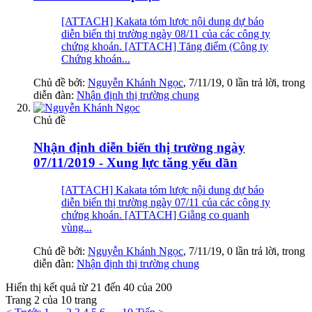
[ATTACH] Kakata tóm lược nội dung dự báo
diễn biến thị trường ngày 08/11 của các công ty
chứng khoán. [ATTACH] Tăng điểm (Công ty
Chứng khoán...
Chủ đề bởi:
Nguyễn Khánh Ngọc
,
7/11/19
, 0 lần trả lời, trong
diễn đàn:
Nhận định thị trường chung
Chủ đề
Nhận định diễn biến thị trường ngày
07/11/2019 - Xung lực tăng yếu dần
[ATTACH] Kakata tóm lược nội dung dự báo
diễn biến thị trường ngày 07/11 của các công ty
chứng khoán. [ATTACH] Giằng co quanh
vùng...
Chủ đề bởi:
Nguyễn Khánh Ngọc
,
7/11/19
, 0 lần trả lời, trong
diễn đàn:
Nhận định thị trường chung
Hiển thị kết quả từ 21 đến 40 của 200
Trang 2 của 10 trang