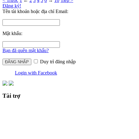
< Trước
1
←
2
3
4
5
6
→
10
Tiếp >
Đăng ký!
Tên tài khoản hoặc địa chỉ Email:
Mật khẩu:
Bạn đã quên mật khẩu?
Duy trì đăng nhập
Login with Facebook
Tài trợ