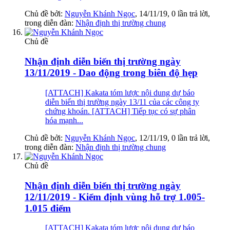
Chủ đề bởi:
Nguyễn Khánh Ngọc
,
14/11/19
, 0 lần trả lời,
trong diễn đàn:
Nhận định thị trường chung
Chủ đề
Nhận định diễn biến thị trường ngày
13/11/2019 - Dao động trong biên độ hẹp
[ATTACH] Kakata tóm lược nội dung dự báo
diễn biến thị trường ngày 13/11 của các công ty
chứng khoán. [ATTACH] Tiếp tục có sự phân
hóa mạnh...
Chủ đề bởi:
Nguyễn Khánh Ngọc
,
12/11/19
, 0 lần trả lời,
trong diễn đàn:
Nhận định thị trường chung
Chủ đề
Nhận định diễn biến thị trường ngày
12/11/2019 - Kiểm định vùng hỗ trợ 1.005-
1.015 điểm
[ATTACH] Kakata tóm lược nội dung dự báo