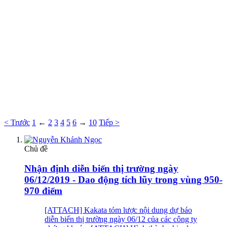
< Trước
1
←
2
3
4
5
6
→
10
Tiếp >
Chủ đề
Nhận định diễn biến thị trường ngày
06/12/2019 - Dao động tích lũy trong vùng 950-
970 điểm
[ATTACH] Kakata tóm lược nội dung dự báo
diễn biến thị trường ngày 06/12 của các công ty