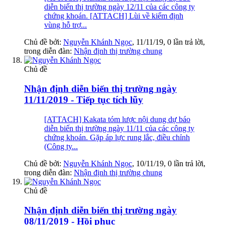
diễn biến thị trường ngày 12/11 của các công ty
chứng khoán. [ATTACH] Lùi về kiểm định
vùng hỗ trợ...
Chủ đề bởi:
Nguyễn Khánh Ngọc
,
11/11/19
, 0 lần trả lời,
trong diễn đàn:
Nhận định thị trường chung
Chủ đề
Nhận định diễn biến thị trường ngày
11/11/2019 - Tiếp tục tích lũy
[ATTACH] Kakata tóm lược nội dung dự báo
diễn biến thị trường ngày 11/11 của các công ty
chứng khoán. Gặp áp lực rung lắc, điều chỉnh
(Công ty...
Chủ đề bởi:
Nguyễn Khánh Ngọc
,
10/11/19
, 0 lần trả lời,
trong diễn đàn:
Nhận định thị trường chung
Chủ đề
Nhận định diễn biến thị trường ngày
08/11/2019 - Hồi phục