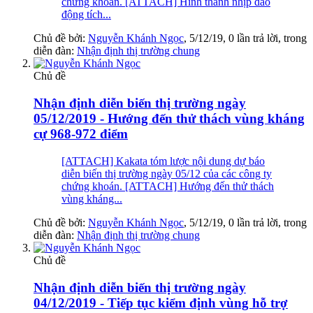
chứng khoán. [ATTACH] Hình thành nhịp dao
động tích...
Chủ đề bởi:
Nguyễn Khánh Ngọc
,
5/12/19
, 0 lần trả lời, trong
diễn đàn:
Nhận định thị trường chung
Chủ đề
Nhận định diễn biến thị trường ngày
05/12/2019 - Hướng đến thử thách vùng kháng
cự 968-972 điểm
[ATTACH] Kakata tóm lược nội dung dự báo
diễn biến thị trường ngày 05/12 của các công ty
chứng khoán. [ATTACH] Hướng đến thử thách
vùng kháng...
Chủ đề bởi:
Nguyễn Khánh Ngọc
,
5/12/19
, 0 lần trả lời, trong
diễn đàn:
Nhận định thị trường chung
Chủ đề
Nhận định diễn biến thị trường ngày
04/12/2019 - Tiếp tục kiểm định vùng hỗ trợ