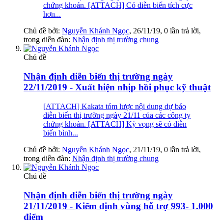
chứng khoán. [ATTACH] Có diễn biến tích cực
hơn...
Chủ đề bởi:
Nguyễn Khánh Ngọc
,
26/11/19
, 0 lần trả lời,
trong diễn đàn:
Nhận định thị trường chung
Chủ đề
Nhận định diễn biến thị trường ngày
22/11/2019 - Xuất hiện nhịp hồi phục kỹ thuật
[ATTACH] Kakata tóm lược nội dung dự báo
diễn biến thị trường ngày 21/11 của các công ty
chứng khoán. [ATTACH] Kỳ vọng sẽ có diễn
biến bình...
Chủ đề bởi:
Nguyễn Khánh Ngọc
,
21/11/19
, 0 lần trả lời,
trong diễn đàn:
Nhận định thị trường chung
Chủ đề
Nhận định diễn biến thị trường ngày
21/11/2019 - Kiểm định vùng hỗ trợ 993- 1.000
điểm