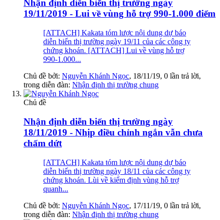
Nhận định diễn biến thị trường ngày
19/11/2019 - Lui về vùng hỗ trợ 990-1.000 điểm
[ATTACH] Kakata tóm lược nội dung dự báo
diễn biến thị trường ngày 19/11 của các công ty
chứng khoán. [ATTACH] Lui về vùng hỗ trợ
990-1.000...
Chủ đề bởi:
Nguyễn Khánh Ngọc
,
18/11/19
, 0 lần trả lời,
trong diễn đàn:
Nhận định thị trường chung
Chủ đề
Nhận định diễn biến thị trường ngày
18/11/2019 - Nhịp điều chỉnh ngắn vẫn chưa
chấm dứt
[ATTACH] Kakata tóm lược nội dung dự báo
diễn biến thị trường ngày 18/11 của các công ty
chứng khoán. Lùi về kiểm định vùng hỗ trợ
quanh...
Chủ đề bởi:
Nguyễn Khánh Ngọc
,
17/11/19
, 0 lần trả lời,
trong diễn đàn:
Nhận định thị trường chung