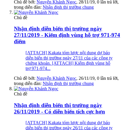
Chủ đề bởi:
Nguyễn Khánh Ngọc
,
28/11/19
, 0 lần trả lời,
trong diễn đàn:
Nhận định thị trường chung
Chủ đề
Nhận định diễn biến thị trường ngày
27/11/2019 - Kiểm định vùng hỗ trợ 971-974
điểm
[ATTACH] Kakata tóm lược nội dung dự báo
diễn biến thị trường ngày 27/11 của các công ty
chứng khoán. [ATTACH] Kiểm định vùng hỗ
trợ 971-974...
Chủ đề bởi:
Nguyễn Khánh Ngọc
,
26/11/19
, 0 lần trả lời,
trong diễn đàn:
Nhận định thị trường chung
Chủ đề
Nhận định diễn biến thị trường ngày
26/11/2019 - Có diễn biến tích cực hơn
[ATTACH] Kakata tóm lược nội dung dự báo
diễn biến thị trường ngày 26/11 của các công ty