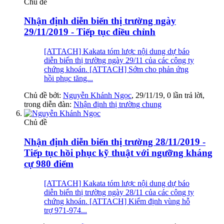
Chủ đề
Nhận định diễn biến thị trường ngày
29/11/2019 - Tiếp tục điều chỉnh
[ATTACH] Kakata tóm lược nội dung dự báo
diễn biến thị trường ngày 29/11 của các công ty
chứng khoán. [ATTACH] Sớm cho phản ứng
hồi phục tăng...
Chủ đề bởi:
Nguyễn Khánh Ngọc
,
29/11/19
, 0 lần trả lời,
trong diễn đàn:
Nhận định thị trường chung
Chủ đề
Nhận định diễn biến thị trường 28/11/2019 -
Tiếp tục hồi phục kỹ thuật với ngưỡng kháng
cự 980 điểm
[ATTACH] Kakata tóm lược nội dung dự báo
diễn biến thị trường ngày 28/11 của các công ty
chứng khoán. [ATTACH] Kiểm định vùng hỗ
trợ 971-974...