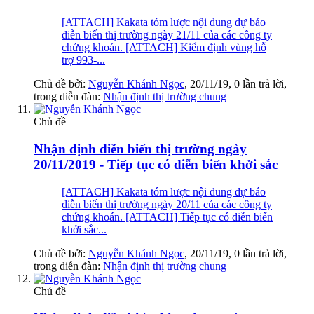
[ATTACH] Kakata tóm lược nội dung dự báo
diễn biến thị trường ngày 21/11 của các công ty
chứng khoán. [ATTACH] Kiểm định vùng hỗ
trợ 993-...
Chủ đề bởi:
Nguyễn Khánh Ngọc
,
20/11/19
, 0 lần trả lời,
trong diễn đàn:
Nhận định thị trường chung
Chủ đề
Nhận định diễn biến thị trường ngày
20/11/2019 - Tiếp tục có diễn biến khởi sắc
[ATTACH] Kakata tóm lược nội dung dự báo
diễn biến thị trường ngày 20/11 của các công ty
chứng khoán. [ATTACH] Tiếp tục có diễn biến
khởi sắc...
Chủ đề bởi:
Nguyễn Khánh Ngọc
,
20/11/19
, 0 lần trả lời,
trong diễn đàn:
Nhận định thị trường chung
Chủ đề