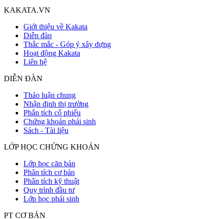
KAKATA.VN
Giới thiệu về Kakata
Diễn đàn
Thắc mắc - Góp ý xây dựng
Hoạt động Kakata
Liên hệ
DIỄN ĐÀN
Thảo luận chung
Nhận định thị trường
Phân tích cổ phiếu
Chứng khoán phái sinh
Sách - Tài liệu
LỚP HỌC CHỨNG KHOÁN
Lớp học căn bản
Phân tích cơ bản
Phân tích kỹ thuật
Quy trình đầu tư
Lớp học phái sinh
PT CƠ BẢN