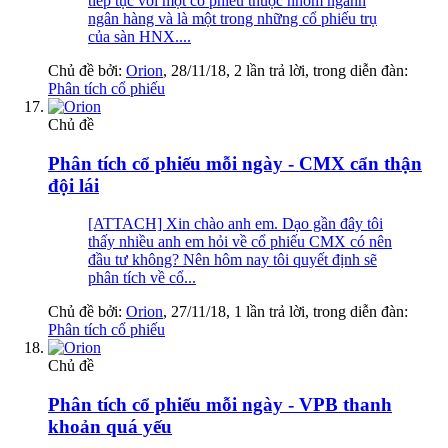
tiếp tục với một cổ phiếu thuộc nhóm ngành
ngân hàng và là một trong những cổ phiếu trụ
của sàn HNX....
Chủ đề bởi:
Orion
,
28/11/18
, 2 lần trả lời, trong diễn đàn:
Phân tích cổ phiếu
Chủ đề
Phân tích cổ phiếu mỗi ngày - CMX cẩn thận
đội lái
[ATTACH] Xin chào anh em. Dạo gần đây tôi
thấy nhiều anh em hỏi về cổ phiếu CMX có nên
đầu tư không? Nên hôm nay tôi quyết định sẽ
phân tích về cổ...
Chủ đề bởi:
Orion
,
27/11/18
, 1 lần trả lời, trong diễn đàn:
Phân tích cổ phiếu
Chủ đề
Phân tích cổ phiếu mỗi ngày - VPB thanh
khoản quá yếu