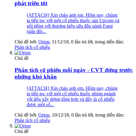
phát triển tốt
[ATTACH] Xin chào anh em. Hôm nay, chúng
ta tiếp tục với một cổ phiếu thuộc sàn Upcom và
nổi tiếng với thương hiệu sữa đậu nành Fami
(gấp đôi...
Chủ đề bởi:
Orion
,
11/12/18
, 0 lần trả lời, trong diễn đàn:
Phân tích cổ phiếu
Chủ đề
Phân tích cổ phiếu mỗi ngày - CVT đứng trước
những khó khăn
[ATTACH] Xin chào anh em. Hôm nay, chúng
ta tiếp tục với một cổ phiếu thuộc nhóm ngành
vật liệu xây dựng tổng hợp và đây là cổ phiếu
được một số...
Chủ đề bởi:
Orion
,
10/12/18
, 0 lần trả lời, trong diễn đàn:
Phân tích cổ phiếu
Chủ đề