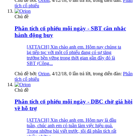
Chủ đề bởi:
Orion
,
4/12/18
, 0 lần trả lời, trong diễn đàn:
Phân
tích cổ phiếu
Chủ đề
Phân tích cổ phiếu mỗi ngày - SBT cân nhắc
hành động buy
[ATTACH] Xin chào anh em. Hôm nay chúng ta
lại tiếp tục với một cổ phiếu đang có sự tăng
trưởng bền vững trong thời gian gần đây đó là
SBT (Công...
Chủ đề bởi:
Orion
,
4/12/18
, 0 lần trả lời, trong diễn đàn:
Phân
tích cổ phiếu
Chủ đề
Phân tích cổ phiếu mỗi ngày - DBC chờ giá hồi
về hỗ trợ
[ATTACH] Xin chào anh em. Hôm nay là đầu
tuần, chúc anh em có tuần làm việc hiệu quả.
Trong những bài viết trước, tôi đã phân tích rất