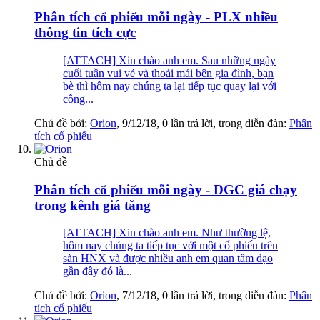
Phân tích cổ phiếu mỗi ngày - PLX nhiều
thông tin tích cực
[ATTACH] Xin chào anh em. Sau những ngày
cuối tuần vui vẻ và thoái mái bên gia đình, bạn
bè thì hôm nay chúng ta lại tiếp tục quay lại với
công...
Chủ đề bởi:
Orion
,
9/12/18
, 0 lần trả lời, trong diễn đàn:
Phân
tích cổ phiếu
Chủ đề
Phân tích cổ phiếu mỗi ngày - DGC giá chạy
trong kênh giá tăng
[ATTACH] Xin chào anh em. Như thường lệ,
hôm nay chúng ta tiếp tục với một cổ phiếu trên
sàn HNX và được nhiều anh em quan tâm dạo
gần đây đó là...
Chủ đề bởi:
Orion
,
7/12/18
, 0 lần trả lời, trong diễn đàn:
Phân
tích cổ phiếu