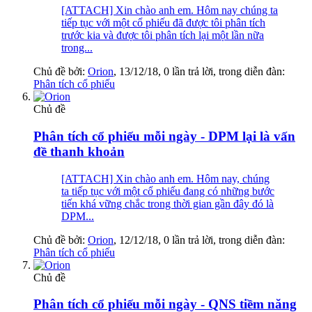
[ATTACH] Xin chào anh em. Hôm nay chúng ta
tiếp tục với một cổ phiếu đã được tôi phân tích
trước kia và được tôi phân tích lại một lần nữa
trong...
Chủ đề bởi:
Orion
,
13/12/18
, 0 lần trả lời, trong diễn đàn:
Phân tích cổ phiếu
Chủ đề
Phân tích cổ phiếu mỗi ngày - DPM lại là vấn
đề thanh khoản
[ATTACH] Xin chào anh em. Hôm nay, chúng
ta tiếp tục với một cổ phiếu đang có những bước
tiến khá vững chắc trong thời gian gần đây đó là
DPM...
Chủ đề bởi:
Orion
,
12/12/18
, 0 lần trả lời, trong diễn đàn:
Phân tích cổ phiếu
Chủ đề
Phân tích cổ phiếu mỗi ngày - QNS tiềm năng