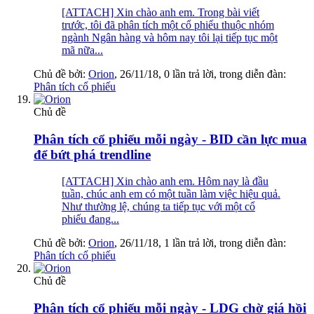
[ATTACH] Xin chào anh em. Trong bài viết
trước, tôi đã phân tích một cổ phiếu thuộc nhóm
ngành Ngân hàng và hôm nay tôi lại tiếp tục một
mã nữa...
Chủ đề bởi:
Orion
,
26/11/18
, 0 lần trả lời, trong diễn đàn:
Phân tích cổ phiếu
Chủ đề
Phân tích cổ phiếu mỗi ngày - BID cần lực mua
để bứt phá trendline
[ATTACH] Xin chào anh em. Hôm nay là đầu
tuần, chúc anh em có một tuần làm việc hiệu quả.
Như thường lệ, chúng ta tiếp tục với một cổ
phiếu đang...
Chủ đề bởi:
Orion
,
26/11/18
, 1 lần trả lời, trong diễn đàn:
Phân tích cổ phiếu
Chủ đề
Phân tích cổ phiếu mỗi ngày - LDG chờ giá hồi