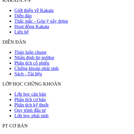
KAKATA.VN
Giới thiệu về Kakata
Diễn đàn
Thắc mắc - Góp ý xây dựng
Hoạt động Kakata
Liên hệ
DIỄN ĐÀN
Thảo luận chung
Nhận định thị trường
Phân tích cổ phiếu
Chứng khoán phái sinh
Sách - Tài liệu
LỚP HỌC CHỨNG KHOÁN
Lớp học căn bản
Phân tích cơ bản
Phân tích kỹ thuật
Quy trình đầu tư
Lớp học phái sinh
PT CƠ BẢN