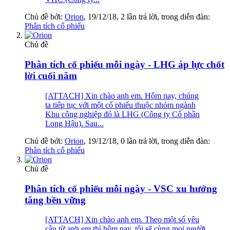
Chủ đề bởi:
Orion
,
19/12/18
, 2 lần trả lời, trong diễn đàn:
Phân tích cổ phiếu
Chủ đề
Phân tích cổ phiếu mỗi ngày - LHG áp lực chốt
lời cuối năm
[ATTACH] Xin chào anh em. Hôm nay, chúng
ta tiếp tục với một cổ phiếu thuộc nhóm ngành
Khu công nghiệp đó là LHG (Công ty Cổ phần
Long Hậu). Sau...
Chủ đề bởi:
Orion
,
19/12/18
, 0 lần trả lời, trong diễn đàn:
Phân tích cổ phiếu
Chủ đề
Phân tích cổ phiếu mỗi ngày - VSC xu hướng
tăng bền vững
[ATTACH] Xin chào anh em. Theo một số yêu
cầu từ anh em thì hôm nay, tôi sẽ cùng mọi người