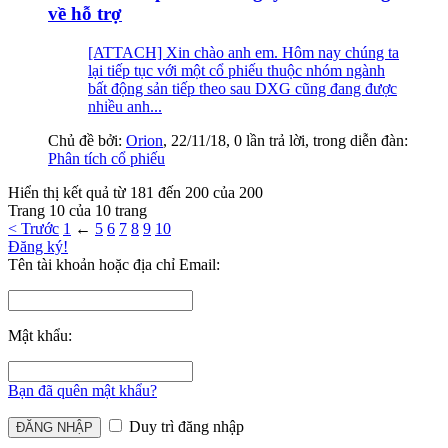
về hỗ trợ
[ATTACH] Xin chào anh em. Hôm nay chúng ta
lại tiếp tục với một cổ phiếu thuộc nhóm ngành
bất động sản tiếp theo sau DXG cũng đang được
nhiều anh...
Chủ đề bởi:
Orion
,
22/11/18
, 0 lần trả lời, trong diễn đàn:
Phân tích cổ phiếu
Hiển thị kết quả từ 181 đến 200 của 200
Trang 10 của 10 trang
< Trước
1
←
5
6
7
8
9
10
Đăng ký!
Tên tài khoản hoặc địa chỉ Email:
Mật khẩu:
Bạn đã quên mật khẩu?
Duy trì đăng nhập