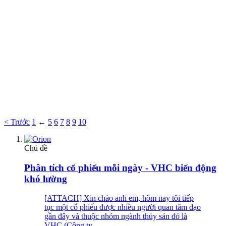
< Trước
1
←
5
6
7
8
9
10
Chủ đề
Phân tích cổ phiếu mỗi ngày - VHC biến động
khó lường
[ATTACH] Xin chào anh em, hôm nay tôi tiếp
tục một cổ phiếu được nhiều người quan tâm dạo
gần đây và thuộc nhóm ngành thủy sản đó là
VHC (Công ty...