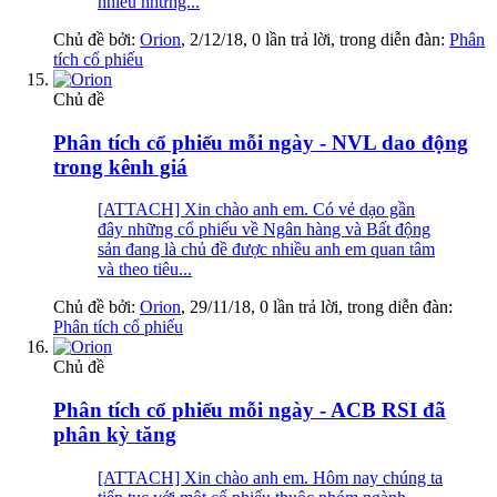
nhiều những...
Chủ đề bởi:
Orion
,
2/12/18
, 0 lần trả lời, trong diễn đàn:
Phân
tích cổ phiếu
Chủ đề
Phân tích cổ phiếu mỗi ngày - NVL dao động
trong kênh giá
[ATTACH] Xin chào anh em. Có vẻ dạo gần
đây những cổ phiếu về Ngân hàng và Bất động
sản đang là chủ đề được nhiều anh em quan tâm
và theo tiêu...
Chủ đề bởi:
Orion
,
29/11/18
, 0 lần trả lời, trong diễn đàn:
Phân tích cổ phiếu
Chủ đề
Phân tích cổ phiếu mỗi ngày - ACB RSI đã
phân kỳ tăng
[ATTACH] Xin chào anh em. Hôm nay chúng ta