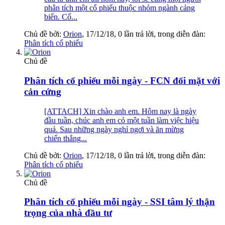
phân tích một cổ phiếu thuộc nhóm ngành cảng
biển. Cổ...
Chủ đề bởi:
Orion
,
17/12/18
, 0 lần trả lời, trong diễn đàn:
Phân tích cổ phiếu
Chủ đề
Phân tích cổ phiếu mỗi ngày - FCN đối mặt với
cản cứng
[ATTACH] Xin chào anh em. Hôm nay là ngày
đầu tuần, chúc anh em có một tuần làm việc hiệu
quả. Sau những ngày nghỉ ngơi và ăn mừng
chiến thắng...
Chủ đề bởi:
Orion
,
17/12/18
, 0 lần trả lời, trong diễn đàn:
Phân tích cổ phiếu
Chủ đề
Phân tích cổ phiếu mỗi ngày - SSI tâm lý thận
trọng của nhà đầu tư