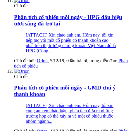
Chủ đề
Phân tích cổ phiếu mỗi ngày - HPG dấu hiệu
tươi sáng đã trở lại
[ATTACH] Xin chào anh em. Hôm nay, tôi xin
tiếp tục với một cổ phiếu có thanh khoản cao
nhất trên thị trường chứng khoán Việt Nam đó là
HPG (Công...
Chủ đề bởi:
Orion
,
5/12/18
, 0 lần trả lời, trong diễn đàn:
Phân
tích cổ phiếu
Chủ đề
Phân tích cổ phiếu mỗi ngày - GMD chú ý
thanh khoản
[ATTACH] Xin chào anh em. Hôm nay, tôi xin
cùng anh em thảo luận, phân tích đưa ra những
trường hợp có thể xảy ra về một cổ phiếu thuộc
nhóm ngành...