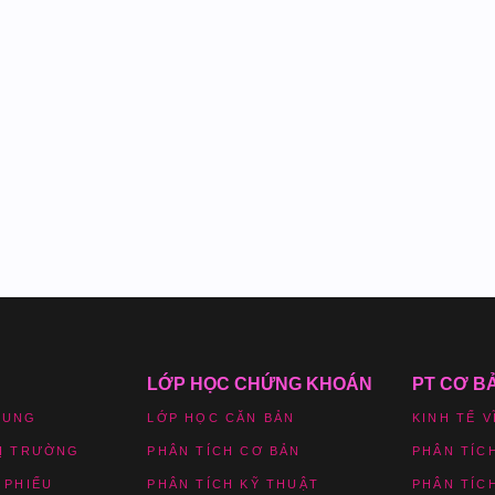
LỚP HỌC CHỨNG KHOÁN
PT CƠ B
HUNG
LỚP HỌC CĂN BẢN
KINH TẾ V
HỊ TRƯỜNG
PHÂN TÍCH CƠ BẢN
PHÂN TÍC
 PHIẾU
PHÂN TÍCH KỸ THUẬT
PHÂN TÍC