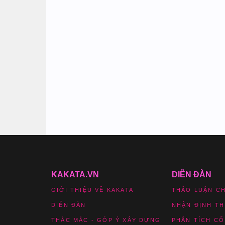
KAKATA.VN
DIỄN ĐÀN
GIỚI THIỆU VỀ KAKATA
THẢO LUẬN C
DIỄN ĐÀN
NHẬN ĐỊNH T
THẮC MẮC - GÓP Ý XÂY DỰNG
PHÂN TÍCH CỔ