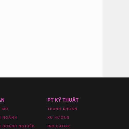
ẢN
PT KỸ THUẬT
Ĩ MÔ
THANH KHOẢN
H NGÀNH
XU HƯỚNG
H DOANH NGHIỆP
INDICATOR