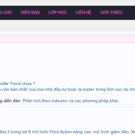
G CHỦ
DIỄN ĐÀN
LỚP HỌC
LIÊN HỆ
GIỚI THIỆU
andle Trend chưa ?
 căn bản nhất của mọi nhà đầu tư hoặc là trader trong lĩnh vực tài ch
ong diễn đàn:
Phân tích theo indicator và các phương pháp khác
 thứ 3 trong bộ 8 mô hình Price Action nâng cao: mô hình giảm dần. 