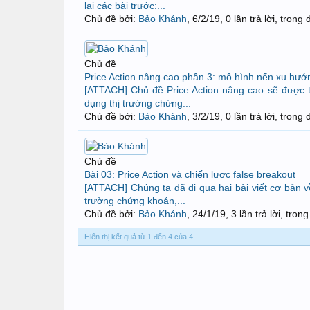
lại các bài trước:...
Chủ đề bởi:
Bảo Khánh
,
6/2/19
, 0 lần trả lời, trong
Chủ đề
Price Action nâng cao phần 3: mô hình nến xu hướn
[ATTACH] Chủ đề Price Action nâng cao sẽ được ti
dụng thị trường chứng...
Chủ đề bởi:
Bảo Khánh
,
3/2/19
, 0 lần trả lời, trong
Chủ đề
Bài 03: Price Action và chiến lược false breakout
[ATTACH] Chúng ta đã đi qua hai bài viết cơ bản về 
trường chứng khoán,...
Chủ đề bởi:
Bảo Khánh
,
24/1/19
, 3 lần trả lời, tro
Hiển thị kết quả từ 1 đến 4 của 4