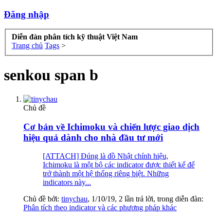
Đăng nhập
Diễn đàn phân tích kỹ thuật Việt Nam
Trang chủ
Tags
>
senkou span b
Chủ đề
Cơ bản về Ichimoku và chiến lược giao dịch
hiệu quả dành cho nhà đầu tư mới
[ATTACH] Đúng là đồ Nhật chính hiệu,
Ichimoku là một bộ các indicator được thiết kế để
trở thành một hệ thống riêng biệt. Những
indicators này...
Chủ đề bởi:
tinychau
,
1/10/19
, 2 lần trả lời, trong diễn đàn:
Phân tích theo indicator và các phương pháp khác