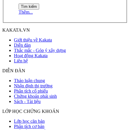
Thêm...
KAKATA.VN
Giới thiệu về Kakata
Diễn đàn
Thắc mắc - Góp ý xây dựng
Hoạt động Kakata
Liên hệ
DIỄN ĐÀN
Thảo luận chung
Nhận định thị trường
Phân tích cổ phiếu
Chứng khoán phái sinh
Sách - Tài liệu
LỚP HỌC CHỨNG KHOÁN
Lớp học căn bản
Phân tích cơ bản