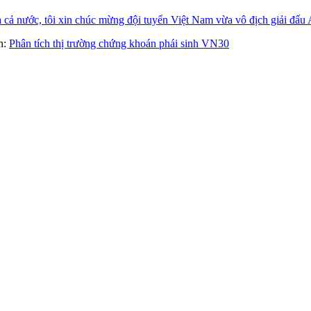
ả nước, tôi xin chúc mừng đội tuyển Việt Nam vừa vô địch giải đấu
àn:
Phân tích thị trường chứng khoán phái sinh VN30