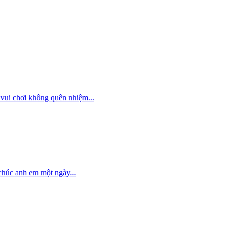
vui chơi không quên nhiệm...
chúc anh em một ngày...