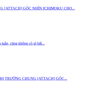
G CHUNG [ATTACH] GÓC NHÌN ICHIMOKU CHO...
uần, cũng không có gì bất...
 ĐỊNH THỊ TRƯỜNG CHUNG [ATTACH] GÓC...