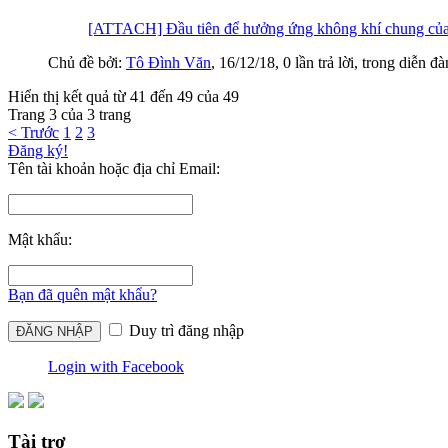
[ATTACH] Đầu tiên để hưởng ứng không khí chung của c
Chủ đề bởi:
Tô Đình Văn
,
16/12/18
, 0 lần trả lời, trong diễn đ
Hiển thị kết quả từ 41 đến 49 của 49
Trang 3 của 3 trang
< Trước
1
2
3
Đăng ký!
Tên tài khoản hoặc địa chỉ Email:
Mật khẩu:
Bạn đã quên mật khẩu?
Duy trì đăng nhập
Login with Facebook
Tài trợ