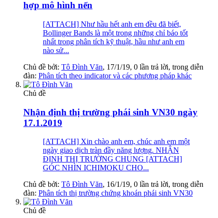
hợp mô hình nến
[ATTACH] Như hầu hết anh em đều đã biết,
Bollinger Bands là một trong những chỉ báo tốt
nhất trong phân tích kỹ thuật, hầu như anh em
nào sử...
Chủ đề bởi:
Tô Đình Văn
,
17/1/19
, 0 lần trả lời, trong diễn
đàn:
Phân tích theo indicator và các phương pháp khác
Chủ đề
Nhận định thị trường phái sinh VN30 ngày
17.1.2019
[ATTACH] Xin chào anh em, chúc anh em một
ngày giao dịch tràn đầy năng lượng. NHẬN
ĐỊNH THỊ TRƯỜNG CHUNG [ATTACH]
GÓC NHÌN ICHIMOKU CHO...
Chủ đề bởi:
Tô Đình Văn
,
16/1/19
, 0 lần trả lời, trong diễn
đàn:
Phân tích thị trường chứng khoán phái sinh VN30
Chủ đề