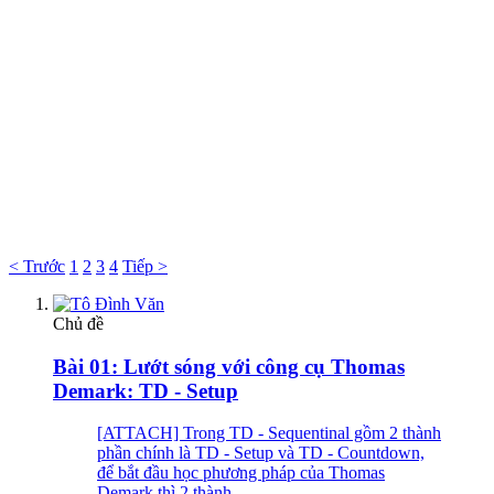
< Trước
1
2
3
4
Tiếp >
Chủ đề
Bài 01: Lướt sóng với công cụ Thomas
Demark: TD - Setup
[ATTACH] Trong TD - Sequentinal gồm 2 thành
phần chính là TD - Setup và TD - Countdown,
để bắt đầu học phương pháp của Thomas
Demark thì 2 thành...