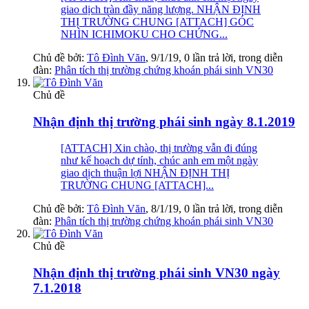
giao dịch tràn đầy năng lượng. NHẬN ĐỊNH
THỊ TRƯỜNG CHUNG [ATTACH] GÓC
NHÌN ICHIMOKU CHO CHỨNG...
Chủ đề bởi:
Tô Đình Văn
,
9/1/19
, 0 lần trả lời, trong diễn
đàn:
Phân tích thị trường chứng khoán phái sinh VN30
Chủ đề
Nhận định thị trường phái sinh ngày 8.1.2019
[ATTACH] Xin chào, thị trường vẫn đi đúng
như kế hoạch dự tính, chúc anh em một ngày
giao dịch thuận lợi NHẬN ĐỊNH THỊ
TRƯỜNG CHUNG [ATTACH]...
Chủ đề bởi:
Tô Đình Văn
,
8/1/19
, 0 lần trả lời, trong diễn
đàn:
Phân tích thị trường chứng khoán phái sinh VN30
Chủ đề
Nhận định thị trường phái sinh VN30 ngày
7.1.2018