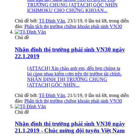
TRƯỜNG CHUNG [ATTACH] GÓC NHÌN
ICHIMOKU CHO CHỨNG KHOÁN...
Chủ đề bởi:
Tô Đình Văn
,
23/1/19
, 0 lần trả lời, trong diễn
đàn:
Phân tích thị trường chứng khoán phái sinh VN30
Chủ đề
Nhận định thị trường phái sinh VN30 ngày
22.1.2019
[ATTACH] Xin chào anh em, đến hẹn chúng ta
lại cùng nhau kiếm cơm trên thị trường tài chính.
NHẬN ĐỊNH THỊ TRƯỜNG CHUNG
[ATTACH] GÓC NHÌN...
Chủ đề bởi:
Tô Đình Văn
,
21/1/19
, 0 lần trả lời, trong diễn
đàn:
Phân tích thị trường chứng khoán phái sinh VN30
Chủ đề
Nhận định thị trường phái sinh VN30 ngày
21.1.2019 - Chúc mừng đội tuyển Việt Nam