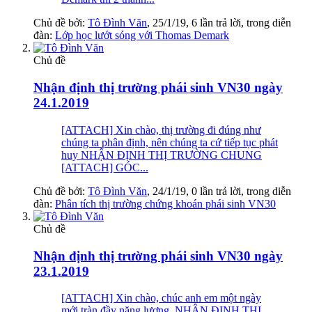
Chủ đề bởi:
Tô Đình Văn
,
25/1/19
, 6 lần trả lời, trong diễn
đàn:
Lớp học lướt sóng với Thomas Demark
Chủ đề
Nhận định thị trường phái sinh VN30 ngày
24.1.2019
[ATTACH] Xin chào, thị trường đi đúng như
chúng ta phân định, nên chúng ta cứ tiếp tục phát
huy NHẬN ĐỊNH THỊ TRƯỜNG CHUNG
[ATTACH] GÓC...
Chủ đề bởi:
Tô Đình Văn
,
24/1/19
, 0 lần trả lời, trong diễn
đàn:
Phân tích thị trường chứng khoán phái sinh VN30
Chủ đề
Nhận định thị trường phái sinh VN30 ngày
23.1.2019
[ATTACH] Xin chào, chúc anh em một ngày
mới tràn đầy năng lượng. NHẬN ĐỊNH THỊ