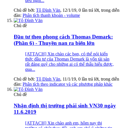
đều nghĩ...
Chủ đề bởi:
Tô Đình Văn
,
12/1/19
, 0 lần trả lời, trong diễn
đàn:
Phân tích thanh khoản - volume
Chủ đề
Đầu tư theo phong cách Thomas Demark:
(Phần 6) - Thuyền nan ra biển lớn
[ATTACH] Xin chào các bạn, có thể nói kiến
thức đầu tư của Thomas Demark là vốn tài sản
rất đáng quý cho những ai có thể thấu hiểu được,
qua...
Chủ đề bởi:
Tô Đình Văn
,
11/1/19
, 0 lần trả lời, trong diễn
đàn:
Phân tích theo indicator và các phương pháp khác
Chủ đề
Nhận định thị trường phái sinh VN30 ngày
11.6.2019
[ATTACH] Xin chào anh em, hôm nay thị