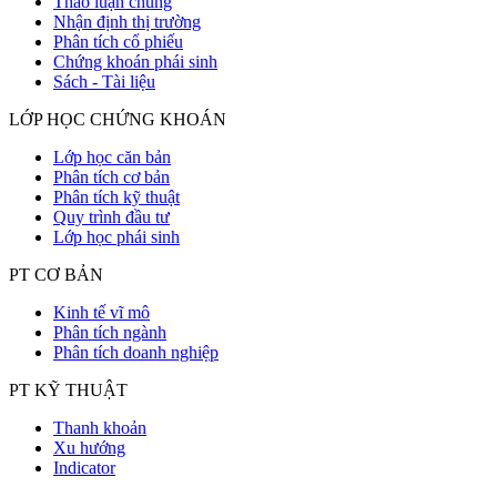
Thảo luận chung
Nhận định thị trường
Phân tích cổ phiếu
Chứng khoán phái sinh
Sách - Tài liệu
LỚP HỌC CHỨNG KHOÁN
Lớp học căn bản
Phân tích cơ bản
Phân tích kỹ thuật
Quy trình đầu tư
Lớp học phái sinh
PT CƠ BẢN
Kinh tế vĩ mô
Phân tích ngành
Phân tích doanh nghiệp
PT KỸ THUẬT
Thanh khoản
Xu hướng
Indicator