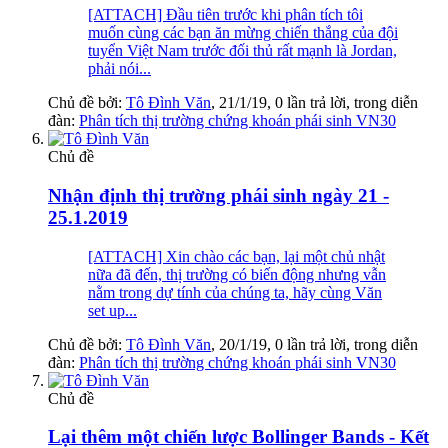
[ATTACH] Đầu tiên trước khi phân tích tôi
muốn cùng các bạn ăn mừng chiến thắng của đội
tuyển Việt Nam trước đối thủ rất mạnh là Jordan,
phải nói...
Chủ đề bởi:
Tô Đình Văn
,
21/1/19
, 0 lần trả lời, trong diễn
đàn:
Phân tích thị trường chứng khoán phái sinh VN30
Chủ đề
Nhận định thị trường phái sinh ngày 21 -
25.1.2019
[ATTACH] Xin chào các bạn, lại một chủ nhật
nữa đã đến, thị trường có biến động nhưng vẫn
nằm trong dự tính của chúng ta, hãy cùng Văn
set up...
Chủ đề bởi:
Tô Đình Văn
,
20/1/19
, 0 lần trả lời, trong diễn
đàn:
Phân tích thị trường chứng khoán phái sinh VN30
Chủ đề
Lại thêm một chiến lược Bollinger Bands - Kết