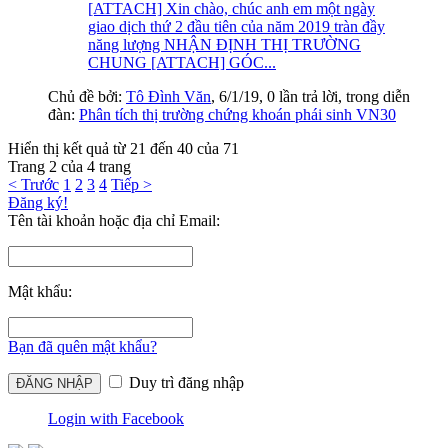
[ATTACH] Xin chào, chúc anh em một ngày
giao dịch thứ 2 đầu tiên của năm 2019 tràn đầy
năng lượng NHẬN ĐỊNH THỊ TRƯỜNG
CHUNG [ATTACH] GÓC...
Chủ đề bởi:
Tô Đình Văn
,
6/1/19
, 0 lần trả lời, trong diễn
đàn:
Phân tích thị trường chứng khoán phái sinh VN30
Hiển thị kết quả từ 21 đến 40 của 71
Trang 2 của 4 trang
< Trước
1
2
3
4
Tiếp >
Đăng ký!
Tên tài khoản hoặc địa chỉ Email:
Mật khẩu:
Bạn đã quên mật khẩu?
Duy trì đăng nhập
Login with Facebook