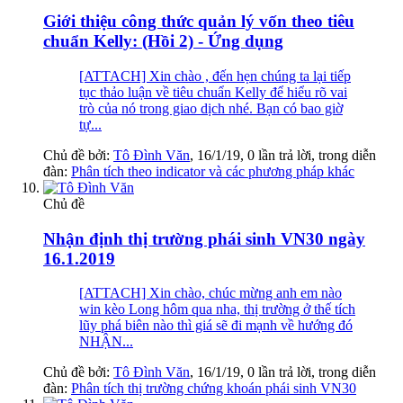
Giới thiệu công thức quản lý vốn theo tiêu
chuẩn Kelly: (Hồi 2) - Ứng dụng
[ATTACH] Xin chào , đến hẹn chúng ta lại tiếp
tục thảo luận về tiêu chuẩn Kelly để hiểu rõ vai
trò của nó trong giao dịch nhé. Bạn có bao giờ
tự...
Chủ đề bởi:
Tô Đình Văn
,
16/1/19
, 0 lần trả lời, trong diễn
đàn:
Phân tích theo indicator và các phương pháp khác
Chủ đề
Nhận định thị trường phái sinh VN30 ngày
16.1.2019
[ATTACH] Xin chào, chúc mừng anh em nào
win kèo Long hôm qua nha, thị trường ở thế tích
lũy phá biên nào thì giá sẽ đi mạnh về hướng đó
NHẬN...
Chủ đề bởi:
Tô Đình Văn
,
16/1/19
, 0 lần trả lời, trong diễn
đàn:
Phân tích thị trường chứng khoán phái sinh VN30