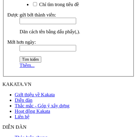
Chỉ tìm trong tiêu đề
Được gửi bởi thành viên:
Dãn cách tên bằng dấu phẩy(,).
Mới hơn ngày:
Thêm...
KAKATA.VN
Giới thiệu về Kakata
Diễn đàn
Thắc mắc - Góp ý xây dựng
Hoạt động Kakata
Liên hệ
DIỄN ĐÀN