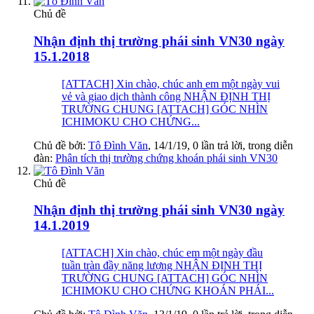
Chủ đề
Nhận định thị trường phái sinh VN30 ngày
15.1.2018
[ATTACH] Xin chào, chúc anh em một ngày vui
vẻ và giao dịch thành công NHẬN ĐỊNH THỊ
TRƯỜNG CHUNG [ATTACH] GÓC NHÌN
ICHIMOKU CHO CHỨNG...
Chủ đề bởi:
Tô Đình Văn
,
14/1/19
, 0 lần trả lời, trong diễn
đàn:
Phân tích thị trường chứng khoán phái sinh VN30
Chủ đề
Nhận định thị trường phái sinh VN30 ngày
14.1.2019
[ATTACH] Xin chào, chúc em một ngày đầu
tuần tràn đầy năng lượng NHẬN ĐỊNH THỊ
TRƯỜNG CHUNG [ATTACH] GÓC NHÌN
ICHIMOKU CHO CHỨNG KHOÁN PHÁI...