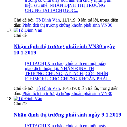
trường có chút thay đổi, anh em chú ý những tin
hiệu sau nhé. NHẬN ĐỊNH THỊ TRƯỜNG
CHUNG [ATTACH] GÓC...
Chủ đề bởi:
Tô Đình Văn
,
11/1/19
, 0 lần trả lời, trong diễn
đàn:
Phân tích thị trường chứng khoán phái sinh VN30
Chủ đề
Nhận định thị trường phái sinh VN30 ngày
10.1.2019
[ATTACH] Xin chào, chúc anh em một ngày
giao dịch thuận lợi. NHẬN ĐỊNH THỊ
TRƯỜNG CHUNG [ATTACH] GÓC NHÌN
ICHIMOKU CHO CHỨNG KHOÁN PHÁI...
Chủ đề bởi:
Tô Đình Văn
,
10/1/19
, 0 lần trả lời, trong diễn
đàn:
Phân tích thị trường chứng khoán phái sinh VN30
Chủ đề
Nhận định thị trường phái sinh ngày 9.1.2019
[ATTACH] Xin chào, chúc anh em một ngày