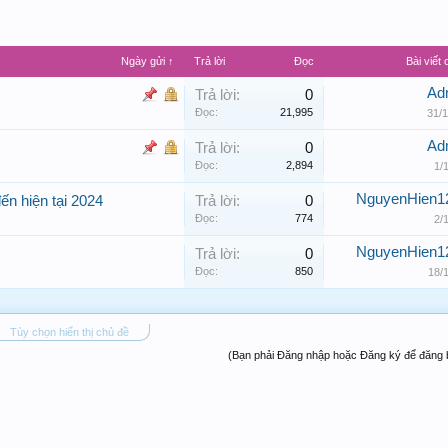
Ngày gửi ↑
Trả lời
Đọc
Bài viết 
Ad
Trả lời:
0
Đọc:
21,995
31/1
Ad
Trả lời:
0
Đọc:
2,894
1/
NguyenHien1
ến hiện tại 2024
Trả lời:
0
Đọc:
774
2/
NguyenHien1
Trả lời:
0
Đọc:
850
18/
Tùy chọn hiển thị chủ đề
(Bạn phải Đăng nhập hoặc Đăng ký để đăng b