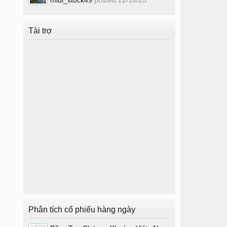
midi_stock49
posted
22/10/25
Tài trợ
Phân tích cổ phiếu hàng ngày