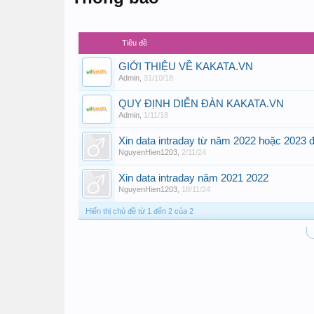
Tiêu đề
GIỚI THIỆU VỀ KAKATA.VN
Admin
,
31/10/18
QUY ĐỊNH DIỄN ĐÀN KAKATA.VN
Admin
,
1/11/18
Xin data intraday từ năm 2022 hoặc 2023 đ
NguyenHien1203
,
2/11/24
Xin data intraday năm 2021 2022
NguyenHien1203
,
18/11/24
Hiển thị chủ đề từ 1 đến 2 của 2