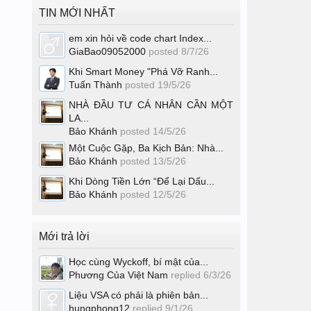
TIN MỚI NHẤT
em xin hỏi về code chart Index...
GiaBao09052000
posted
8/7/26
Khi Smart Money "Phá Vỡ Ranh...
Tuấn Thành
posted
19/5/26
NHÀ ĐẦU TƯ CÁ NHÂN CẦN MỘT
LA...
Bảo Khánh
posted
14/5/26
Một Cuộc Gặp, Ba Kịch Bản: Nhà...
Bảo Khánh
posted
13/5/26
Khi Dòng Tiền Lớn “Để Lại Dấu...
Bảo Khánh
posted
12/5/26
Mới trả lời
Học cùng Wyckoff, bí mật của...
Phương Của Việt Nam
replied
6/3/26
Liệu VSA có phải là phiên bản...
hungphong12
replied
9/1/26