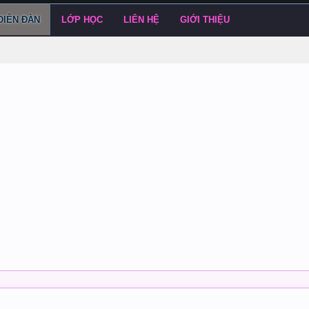
DIỄN ĐÀN
LỚP HỌC
LIÊN HỆ
GIỚI THIỆU