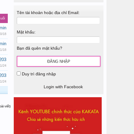
Tên tài khoản hoặc địa chỉ Email:
cuối
min
Mật khẩu:
0/18
min
Bạn đã quên mật khẩu?
11/18
203
11/24
Duy trì đăng nhập
203
11/24
Login with Facebook
ài viết)