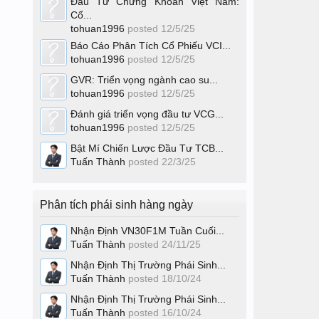
Đầu Tư Chứng Khoán Việt Nam:
Cổ...
tohuan1996
posted
12/5/25
Báo Cáo Phân Tích Cổ Phiếu VCI...
tohuan1996
posted
12/5/25
GVR: Triển vọng ngành cao su...
tohuan1996
posted
12/5/25
Đánh giá triển vọng đầu tư VCG...
tohuan1996
posted
12/5/25
Bật Mí Chiến Lược Đầu Tư TCB...
Tuấn Thành
posted
22/3/25
Phân tích phái sinh hàng ngày
Nhận Định VN30F1M Tuần Cuối...
Tuấn Thành
posted
24/11/25
Nhận Định Thị Trường Phái Sinh...
Tuấn Thành
posted
18/10/24
Nhận Định Thị Trường Phái Sinh...
Tuấn Thành
posted
16/10/24