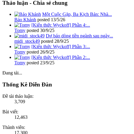
Thảo luận - Chia sẻ chung
Một Cuộc Gặp, Ba Kịch Bản: Nhà...
Bảo Khánh
posted
13/5/26
[Kiến thức Wyckoff] Phần 4:...
Tomy
posted
30/9/25
Dự báo dòng tiền ngành sau ngày...
midi_stock49
posted
28/9/25
[Kiến thức Wyckoff] Phần 3:...
Tomy
posted
26/9/25
[Kiến thức Wyckoff] Phần 2:...
Tomy
posted
23/9/25
Đang tải...
Thống Kê Diễn Đàn
Đề tài thảo luận:
3,709
Bài viết:
12,463
Thành viên:
17,300