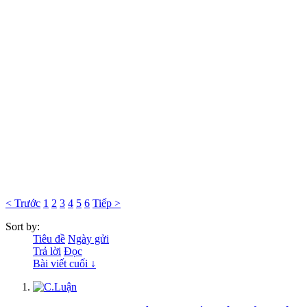
< Trước
1
2
3
4
5
6
Tiếp >
Sort by:
Tiêu đề
Ngày gửi
Trả lời
Đọc
Bài viết cuối ↓