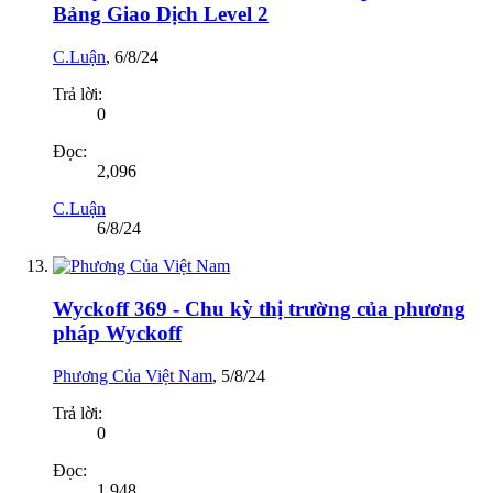
Bảng Giao Dịch Level 2
C.Luận
,
6/8/24
Trả lời:
0
Đọc:
2,096
C.Luận
6/8/24
Wyckoff 369 - Chu kỳ thị trường của phương
pháp Wyckoff
Phương Của Việt Nam
,
5/8/24
Trả lời:
0
Đọc:
1,948