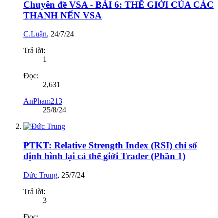
Chuyên đề VSA - BÀI 6: THẾ GIỚI CỦA CÁC
THANH NẾN VSA
C.Luận
,
24/7/24
Trả lời:
1
Đọc:
2,631
AnPham213
25/8/24
PTKT: Relative Strength Index (RSI) chỉ số
định hình lại cả thế giới Trader (Phần 1)
Đức Trung
,
25/7/24
Trả lời:
3
Đọc: