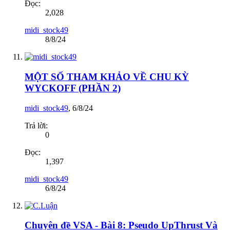
Đọc:
2,028
midi_stock49
8/8/24
MỘT SỐ THAM KHẢO VỀ CHU KỲ
WYCKOFF (PHẦN 2)
midi_stock49
,
6/8/24
Trả lời:
0
Đọc:
1,397
midi_stock49
6/8/24
Chuyên đề VSA - Bài 8: Pseudo UpThrust Và