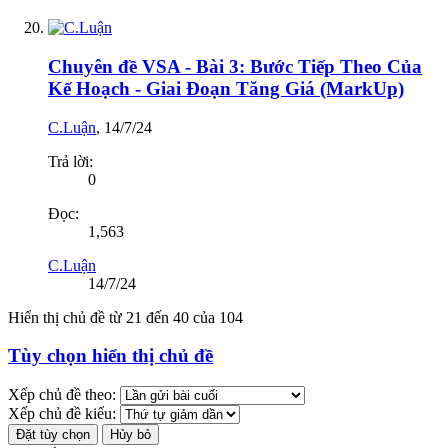
Chuyên đề VSA - Bài 3: Bước Tiếp Theo Của
Kế Hoạch - Giai Đoạn Tăng Giá (MarkUp)
C.Luận
,
14/7/24
Trả lời:
0
Đọc:
1,563
C.Luận
14/7/24
Hiển thị chủ đề từ 21 đến 40 của 104
Tùy chọn hiển thị chủ đề
Xếp chủ đề theo:
Xếp chủ đề kiểu: