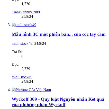
1,730
Tranxuanhuy1989
25/8/24
Mẫu hình 3C một phiên bản... của cốc tay cầm
midi_stock49
,
24/8/24
Trả lời:
0
Đọc:
2,339
midi_stock49
24/8/24
Wyckoff 369 - Quy luật Nguyên nhân Kết quả
của phương pháp Wyckoff