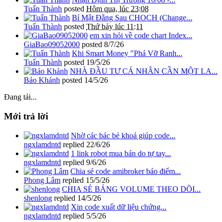
Tuấn Thành
posted
Hôm qua, lúc 23:08
Bí Mật Đằng Sau CHOCH (Change...
Tuấn Thành
posted
Thứ bảy lúc 11:11
em xin hỏi về code chart Index...
GiaBao09052000
posted
8/7/26
Khi Smart Money "Phá Vỡ Ranh...
Tuấn Thành
posted
19/5/26
NHÀ ĐẦU TƯ CÁ NHÂN CẦN MỘT LA...
Bảo Khánh
posted
14/5/26
Đang tải...
Mới trả lời
Nhờ các bác bẻ khoá giúp code...
ngxlamdntd
replied
22/6/26
1 link robot mua bán do tự tay...
ngxlamdntd
replied
9/6/26
Chia sẻ code amibroker báo điểm...
Phong Lâm
replied
15/5/26
CHIA SẺ BẢNG VOLUME THEO DÕI...
shenlong
replied
14/5/26
Xin code xuất dữ liệu chứng...
ngxlamdntd
replied
5/5/26