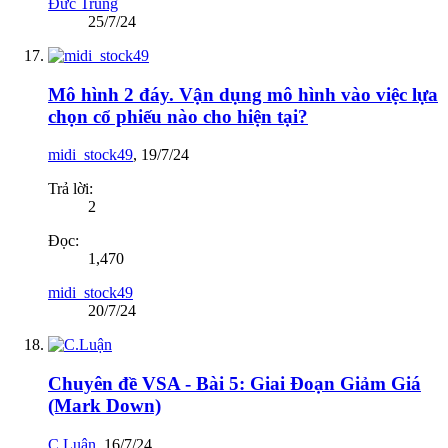
Đức Trung
25/7/24
Mô hình 2 đáy. Vận dụng mô hình vào việc lựa
chọn cổ phiếu nào cho hiện tại?
midi_stock49
,
19/7/24
Trả lời:
2
Đọc:
1,470
midi_stock49
20/7/24
Chuyên đề VSA - Bài 5: Giai Đoạn Giảm Giá
(Mark Down)
C.Luận
,
16/7/24