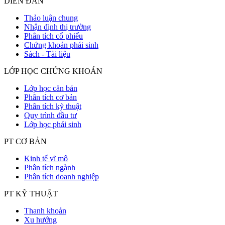
DIỄN ĐÀN
Thảo luận chung
Nhận định thị trường
Phân tích cổ phiếu
Chứng khoán phái sinh
Sách - Tài liệu
LỚP HỌC CHỨNG KHOÁN
Lớp học căn bản
Phân tích cơ bản
Phân tích kỹ thuật
Quy trình đầu tư
Lớp học phái sinh
PT CƠ BẢN
Kinh tế vĩ mô
Phân tích ngành
Phân tích doanh nghiệp
PT KỸ THUẬT
Thanh khoản
Xu hướng