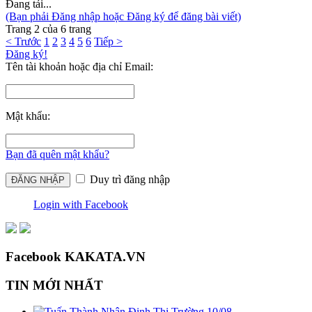
Đang tải...
(Bạn phải Đăng nhập hoặc Đăng ký để đăng bài viết)
Trang 2 của 6 trang
< Trước
1
2
3
4
5
6
Tiếp >
Đăng ký!
Tên tài khoản hoặc địa chỉ Email:
Mật khẩu:
Bạn đã quên mật khẩu?
Duy trì đăng nhập
Login with Facebook
Facebook KAKATA.VN
TIN MỚI NHẤT
Nhận Định Thị Trường 10/08 -...