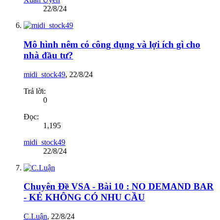
22/8/24
Mô hình nêm có công dụng và lợi ích gì cho
nhà đầu tư?
midi_stock49
,
22/8/24
Trả lời:
0
Đọc:
1,195
midi_stock49
22/8/24
Chuyên Đề VSA - Bài 10 : NO DEMAND BAR
- KẺ KHÔNG CÓ NHU CẦU
C.Luận
,
22/8/24