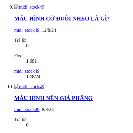
MẪU HÌNH CỜ ĐUÔI NHEO LÀ GÌ?
midi_stock49
,
12/8/24
Trả lời:
0
Đọc:
1,691
midi_stock49
12/8/24
MẪU HÌNH NỀN GIÁ PHẲNG
midi_stock49
,
8/8/24
Trả lời:
0