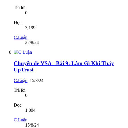
Trả lời:
0
Đọc:
3,199
C.Luận
22/8/24
Chuyên đề VSA - Bài 9: Làm Gì Khi Thấy
UpTrust
C.Luận
,
15/8/24
Trả lời:
0
Đọc:
1,804
C.Luận
15/8/24