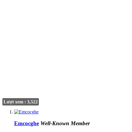
Lượt xem : 3,522
Emcocghe
Well-Known Member