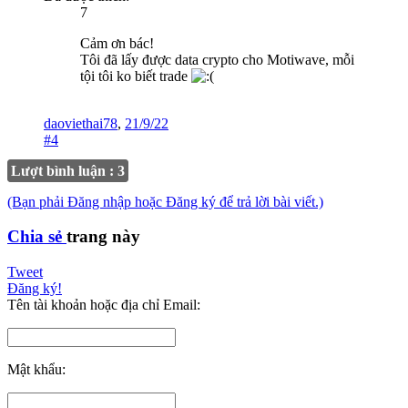
7
Cảm ơn bác!
Tôi đã lấy được data crypto cho Motiwave, mỗi
tội tôi ko biết trade
daoviethai78
,
21/9/22
#4
Lượt bình luận : 3
(Bạn phải Đăng nhập hoặc Đăng ký để trả lời bài viết.)
Chia sẻ
trang này
Tweet
Đăng ký!
Tên tài khoản hoặc địa chỉ Email:
Mật khẩu: