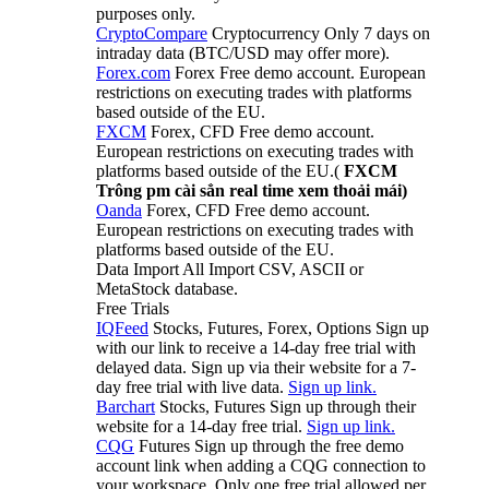
purposes only.
CryptoCompare
Cryptocurrency Only 7 days on
intraday data (BTC/USD may offer more).
Forex.com
Forex Free demo account. European
restrictions on executing trades with platforms
based outside of the EU.
FXCM
Forex, CFD Free demo account.
European restrictions on executing trades with
platforms based outside of the EU.(
FXCM
Trông pm cài sẳn real time xem thoải mái)
Oanda
Forex, CFD Free demo account.
European restrictions on executing trades with
platforms based outside of the EU.
Data Import All Import CSV, ASCII or
MetaStock database.
Free Trials
IQFeed
Stocks, Futures, Forex, Options Sign up
with our link to receive a 14-day free trial with
delayed data. Sign up via their website for a 7-
day free trial with live data.
Sign up link.
Barchart
Stocks, Futures Sign up through their
website for a 14-day free trial.
Sign up link.
CQG
Futures Sign up through the free demo
account link when adding a CQG connection to
your workspace. Only one free trial allowed per