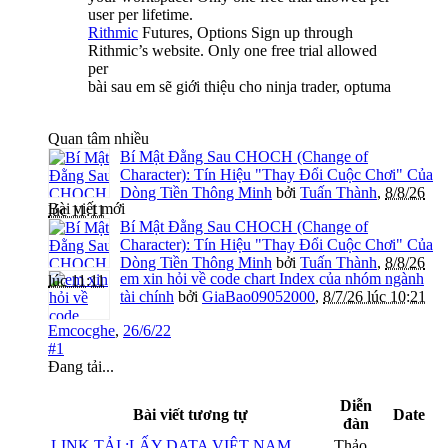
user per lifetime.
Rithmic
Futures, Options Sign up through
Rithmic’s website. Only one free trial allowed
per
bài sau em sẽ giới thiệu cho ninja trader, optuma
Quan tâm nhiều
Bí Mật Đằng Sau CHOCH (Change of
Character): Tín Hiệu "Thay Đổi Cuộc Chơi" Của
Dòng Tiền Thông Minh
bởi
Tuấn Thành
,
8/8/26
Bài viết mới
lúc 11:11
Bí Mật Đằng Sau CHOCH (Change of
Character): Tín Hiệu "Thay Đổi Cuộc Chơi" Của
Dòng Tiền Thông Minh
bởi
Tuấn Thành
,
8/8/26
em xin hỏi về code chart Index của nhóm ngành
lúc 11:11
tài chính
bởi
GiaBao09052000
,
8/7/26 lúc 10:21
Emcocghe
,
26/6/22
#1
Đang tải...
Diễn
Bài viết tương tự
Date
đàn
LINK TẢI :LẤY DATA VIỆT NAM
Thảo