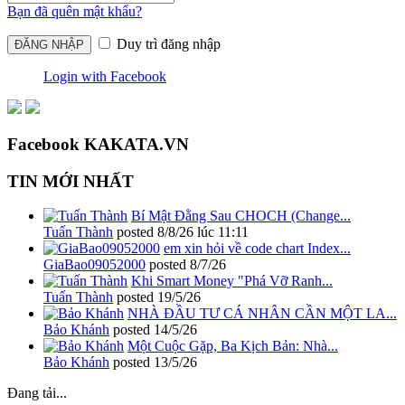
Bạn đã quên mật khẩu?
Duy trì đăng nhập
Login with Facebook
Facebook KAKATA.VN
TIN MỚI NHẤT
Bí Mật Đằng Sau CHOCH (Change...
Tuấn Thành
posted
8/8/26 lúc 11:11
em xin hỏi về code chart Index...
GiaBao09052000
posted
8/7/26
Khi Smart Money "Phá Vỡ Ranh...
Tuấn Thành
posted
19/5/26
NHÀ ĐẦU TƯ CÁ NHÂN CẦN MỘT LA...
Bảo Khánh
posted
14/5/26
Một Cuộc Gặp, Ba Kịch Bản: Nhà...
Bảo Khánh
posted
13/5/26
Đang tải...