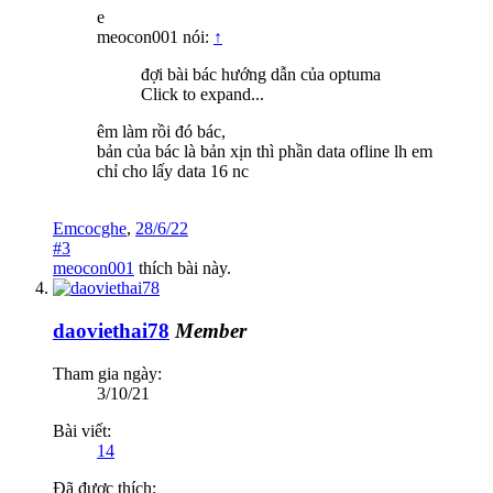
e
meocon001 nói:
↑
đợi bài bác hướng dẫn của optuma
Click to expand...
êm làm rồi đó bác,
bản của bác là bản xịn thì phần data ofline lh em
chỉ cho lấy data 16 nc
Emcocghe
,
28/6/22
#3
meocon001
thích bài này.
daoviethai78
Member
Tham gia ngày:
3/10/21
Bài viết:
14
Đã được thích: