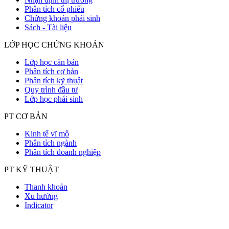
Phân tích cổ phiếu
Chứng khoán phái sinh
Sách - Tài liệu
LỚP HỌC CHỨNG KHOÁN
Lớp học căn bản
Phân tích cơ bản
Phân tích kỹ thuật
Quy trình đầu tư
Lớp học phái sinh
PT CƠ BẢN
Kinh tế vĩ mô
Phân tích ngành
Phân tích doanh nghiệp
PT KỸ THUẬT
Thanh khoản
Xu hướng
Indicator