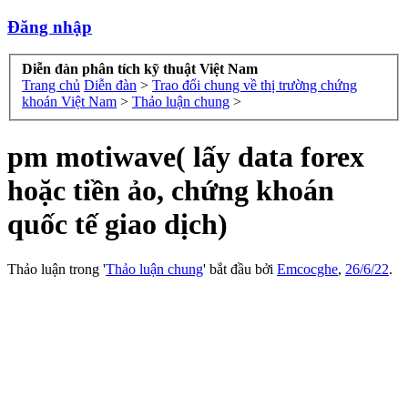
Đăng nhập
Diễn đàn phân tích kỹ thuật Việt Nam
Trang chủ
Diễn đàn
>
Trao đổi chung về thị trường chứng
khoán Việt Nam
>
Thảo luận chung
>
pm motiwave( lấy data forex
hoặc tiền ảo, chứng khoán
quốc tế giao dịch)
Thảo luận trong '
Thảo luận chung
' bắt đầu bởi
Emcocghe
,
26/6/22
.