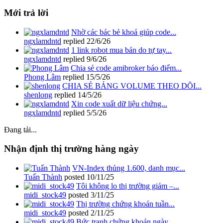
Mới trả lời
Nhờ các bác bẻ khoá giúp code...
ngxlamdntd
replied
22/6/26
1 link robot mua bán do tự tay...
ngxlamdntd
replied
9/6/26
Chia sẻ code amibroker báo điểm...
Phong Lâm
replied
15/5/26
CHIA SẺ BẢNG VOLUME THEO DÕI...
shenlong
replied
14/5/26
Xin code xuất dữ liệu chứng...
ngxlamdntd
replied
5/5/26
Đang tải...
Nhận định thị trường hàng ngày
VN-Index thủng 1.600, danh mục...
Tuấn Thành
posted
10/11/25
Tôi không lo thị trường giảm –...
midi_stock49
posted
3/11/25
Thị trường chứng khoán tuần...
midi_stock49
posted
2/11/25
Bức tranh chứng khoán ngày...