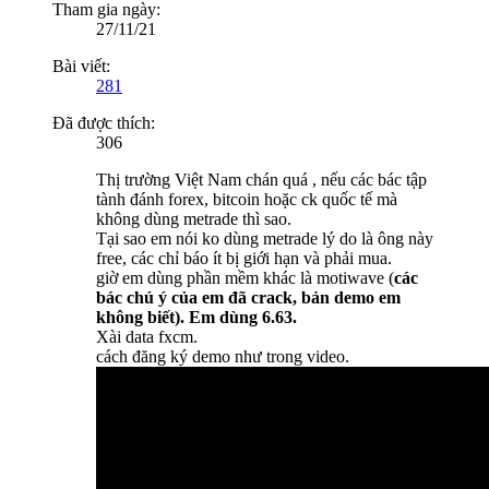
Tham gia ngày:
27/11/21
Bài viết:
281
Đã được thích:
306
Thị trường Việt Nam chán quá , nếu các bác tập
tành đánh forex, bitcoin hoặc ck quốc tế mà
không dùng metrade thì sao.
Tại sao em nói ko dùng metrade lý do là ông này
free, các chỉ báo ít bị giới hạn và phải mua.
giờ em dùng phần mềm khác là motiwave (
các
bác chú ý của em đã crack, bản demo em
không biết). Em dùng 6.63.
Xài data fxcm.
cách đăng ký demo như trong video.