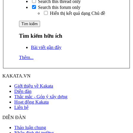
Search this thread only
Search this forum only
Hiển thị kết quả dạng Chủ đề
Tìm kiếm hữu ích
Bài viết gần đây
Thêm...
KAKATA.VN
Giới thiệu về Kakata
Diễn đàn
Thắc mắc - Góp ý xây dựng
Hoạt động Kakata
Liên hệ
DIỄN ĐÀN
Thảo luận chung
Nhận định thị trường