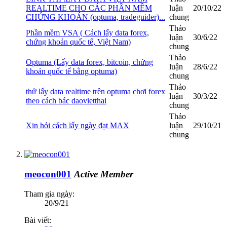
REALTIME CHO CÁC PHẦN MỀM
luận
20/10/22
CHỨNG KHOÁN (optuma, tradeguider)...
chung
Thảo
Phần mềm VSA ( Cách lấy data forex,
luận
30/6/22
chứng khoán quốc tế, Việt Nam)
chung
Thảo
Optuma (Lấy data forex, bitcoin, chứng
luận
28/6/22
khoán quốc tế bằng optuma)
chung
Thảo
thử lấy data realtime trên optuma chơi forex
luận
30/3/22
theo cách bác daovietthai
chung
Thảo
Xin hỏi cách lấy ngày đạt MAX
luận
29/10/21
chung
meocon001
Active Member
Tham gia ngày:
20/9/21
Bài viết: