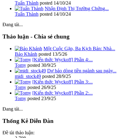
Tuấn Thành
posted
14/10/24
Nhận Định Thị Trường Chứng...
Tuấn Thành
posted
14/10/24
Đang tải...
Thảo luận - Chia sẻ chung
Một Cuộc Gặp, Ba Kịch Bản: Nhà...
Bảo Khánh
posted
13/5/26
[Kiến thức Wyckoff] Phần 4:...
Tomy
posted
30/9/25
Dự báo dòng tiền ngành sau ngày...
midi_stock49
posted
28/9/25
[Kiến thức Wyckoff] Phần 3:...
Tomy
posted
26/9/25
[Kiến thức Wyckoff] Phần 2:...
Tomy
posted
23/9/25
Đang tải...
Thống Kê Diễn Đàn
Đề tài thảo luận: