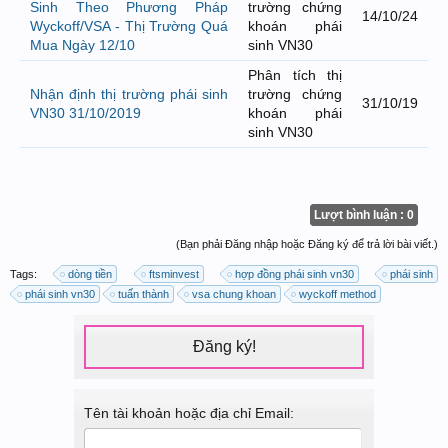
Sinh Theo Phương Pháp
trường chứng
14/10/24
Wyckoff/VSA - Thị Trường Quá
khoán phái
Mua Ngày 12/10
sinh VN30
Phân tích thị
Nhận định thị trường phái sinh
trường chứng
31/10/19
VN30 31/10/2019
khoán phái
sinh VN30
Lượt bình luận : 0
(Bạn phải Đăng nhập hoặc Đăng ký để trả lời bài viết.)
Tags:
dòng tiền
ftsminvest
hợp đồng phái sinh vn30
phái sinh
phái sinh vn30
tuấn thành
vsa chung khoan
wyckoff method
Đăng ký!
Tên tài khoản hoặc địa chỉ Email: