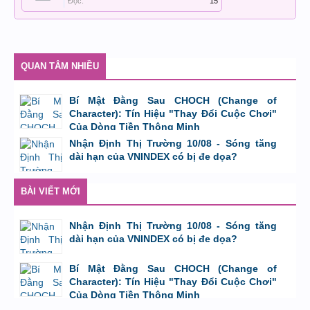
Đọc:
15
QUAN TÂM NHIỀU
Bí Mật Đằng Sau CHOCH (Change of
Character): Tín Hiệu "Thay Đổi Cuộc Chơi"
Của Dòng Tiền Thông Minh
bởi
Tuấn Thành
,
8/8/26 lúc 11:11
Nhận Định Thị Trường 10/08 - Sóng tăng
dài hạn của VNINDEX có bị đe dọa?
bởi
Tuấn Thành
,
9/8/26 lúc 23:08
BÀI VIẾT MỚI
Nhận Định Thị Trường 10/08 - Sóng tăng
dài hạn của VNINDEX có bị đe dọa?
bởi
Tuấn Thành
,
9/8/26 lúc 23:08
Bí Mật Đằng Sau CHOCH (Change of
Character): Tín Hiệu "Thay Đổi Cuộc Chơi"
Của Dòng Tiền Thông Minh
bởi
Tuấn Thành
,
8/8/26 lúc 11:11