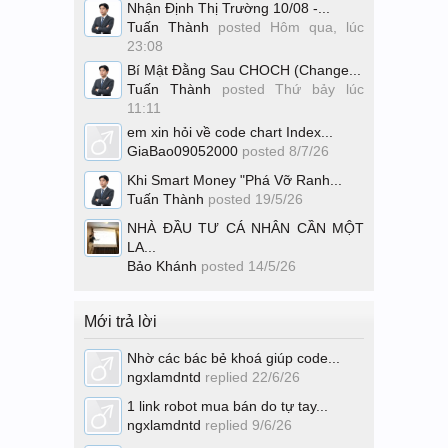
Nhận Định Thị Trường 10/08 -...
Tuấn Thành
posted
Hôm qua, lúc
23:08
Bí Mật Đằng Sau CHOCH (Change...
Tuấn Thành
posted
Thứ bảy lúc
11:11
em xin hỏi về code chart Index...
GiaBao09052000
posted
8/7/26
Khi Smart Money "Phá Vỡ Ranh...
Tuấn Thành
posted
19/5/26
NHÀ ĐẦU TƯ CÁ NHÂN CẦN MỘT
LA...
Bảo Khánh
posted
14/5/26
Mới trả lời
Nhờ các bác bẻ khoá giúp code...
ngxlamdntd
replied
22/6/26
1 link robot mua bán do tự tay...
ngxlamdntd
replied
9/6/26