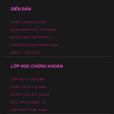
DIỄN ĐÀN
THẢO LUẬN CHUNG
NHẬN ĐỊNH THỊ TRƯỜNG
PHÂN TÍCH CỔ PHIẾU
CHỨNG KHOÁN PHÁI SINH
SÁCH - TÀI LIỆU
LỚP HỌC CHỨNG KHOÁN
LỚP HỌC CĂN BẢN
PHÂN TÍCH CƠ BẢN
PHÂN TÍCH KỸ THUẬT
QUY TRÌNH ĐẦU TƯ
LỚP HỌC PHÁI SINH