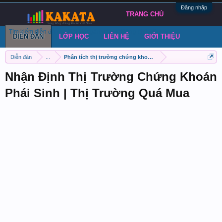
Đăng nhập
TRANG CHỦ
Tìm kiếm diễn đàn
Bài viết gần đây
Đăng chủ đề
DIỄN ĐÀN
LỚP HỌC
LIÊN HỆ
GIỚI THIỆU
Diễn đàn
...
Phân tích thị trường chứng khoán phái sinh VN30
Nhận Định Thị Trường Chứng Khoán
Phái Sinh | Thị Trường Quá Mua