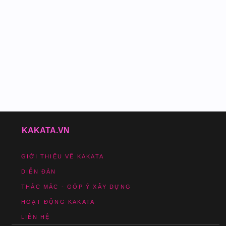
KAKATA.VN
GIỚI THIỆU VỀ KAKATA
DIỄN ĐÀN
THẮC MẮC - GÓP Ý XÂY DỰNG
HOẠT ĐỘNG KAKATA
LIÊN HỆ