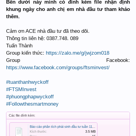
Bên dưới này mình có đính kèm file nhận định
khung ngày cho anh chị em nhà đầu tư tham khảo
thêm.
Cảm ơn ACE nhà đầu tư đã theo dõi.
Thông tin liên hệ: 0387.748. 089
Tuấn Thành
Group kiến thức:
https://zalo.me/g/jwjzom018
Group Facebook:
https://www.facebook.com/groups/ftsminvest/
#tuanthanhwyckoff
#FTSMInvest
#phuongphapwyckoff
#Followthesmartmoney
Các file đính kèm:
Báo cáo phân tích phái sinh đầu tư tuần 11102024.pdf
Kích thước:
3.5 MB