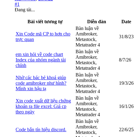
#1
Đang tải...
Bài viết tương tự
Diễn đàn
Date
Bàn luận về
Xin Code mã CP to hơn cho
Amibroker,
31/8/23
trực quan
Metastock,
Metatrader 4
Bàn luận về
em xin hỏi về code chart
Amibroker,
Index của nhóm ngành tài
8/7/26
Metastock,
chính
Metatrader 4
Bàn luận về
Nhờ các bác bẻ khoá giúp
Amibroker,
code amibroker như hình?
19/3/26
Metastock,
Mình xin hậu tạ
Metatrader 4
Bàn luận về
Xin code xuất dữ liệu chứng
Amibroker,
khoán ra file excel: Giá cp
16/1/26
Metastock,
theo ngày
Metatrader 4
Bàn luận về
Amibroker,
Code bắn tín hiệu discord.
22/6/25
Metastock,