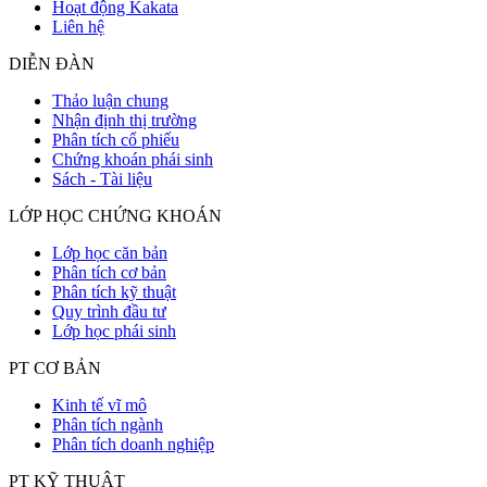
Hoạt động Kakata
Liên hệ
DIỄN ĐÀN
Thảo luận chung
Nhận định thị trường
Phân tích cổ phiếu
Chứng khoán phái sinh
Sách - Tài liệu
LỚP HỌC CHỨNG KHOÁN
Lớp học căn bản
Phân tích cơ bản
Phân tích kỹ thuật
Quy trình đầu tư
Lớp học phái sinh
PT CƠ BẢN
Kinh tế vĩ mô
Phân tích ngành
Phân tích doanh nghiệp
PT KỸ THUẬT