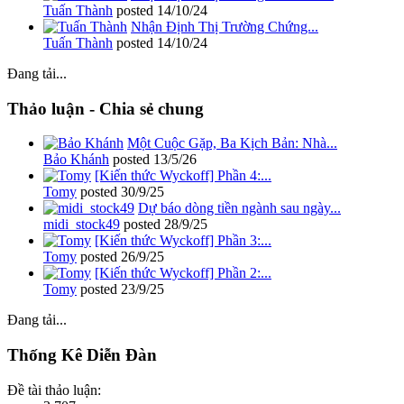
Tuấn Thành
posted
14/10/24
Nhận Định Thị Trường Chứng...
Tuấn Thành
posted
14/10/24
Đang tải...
Thảo luận - Chia sẻ chung
Một Cuộc Gặp, Ba Kịch Bản: Nhà...
Bảo Khánh
posted
13/5/26
[Kiến thức Wyckoff] Phần 4:...
Tomy
posted
30/9/25
Dự báo dòng tiền ngành sau ngày...
midi_stock49
posted
28/9/25
[Kiến thức Wyckoff] Phần 3:...
Tomy
posted
26/9/25
[Kiến thức Wyckoff] Phần 2:...
Tomy
posted
23/9/25
Đang tải...
Thống Kê Diễn Đàn
Đề tài thảo luận: