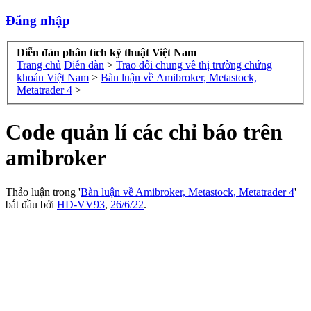
Đăng nhập
Diễn đàn phân tích kỹ thuật Việt Nam
Trang chủ
Diễn đàn
>
Trao đổi chung về thị trường chứng
khoán Việt Nam
>
Bàn luận về Amibroker, Metastock,
Metatrader 4
>
Code quản lí các chỉ báo trên
amibroker
Thảo luận trong '
Bàn luận về Amibroker, Metastock, Metatrader 4
'
bắt đầu bởi
HD-VV93
,
26/6/22
.