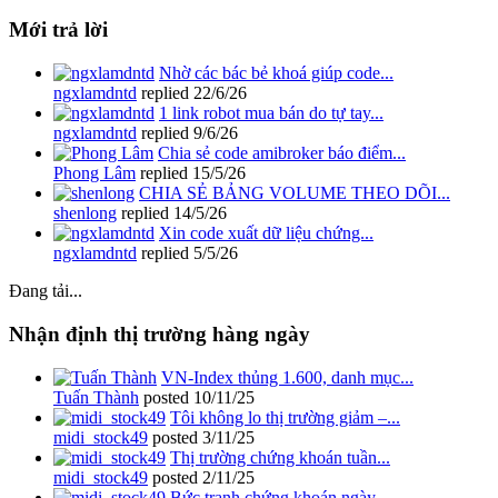
Mới trả lời
Nhờ các bác bẻ khoá giúp code...
ngxlamdntd
replied
22/6/26
1 link robot mua bán do tự tay...
ngxlamdntd
replied
9/6/26
Chia sẻ code amibroker báo điểm...
Phong Lâm
replied
15/5/26
CHIA SẺ BẢNG VOLUME THEO DÕI...
shenlong
replied
14/5/26
Xin code xuất dữ liệu chứng...
ngxlamdntd
replied
5/5/26
Đang tải...
Nhận định thị trường hàng ngày
VN-Index thủng 1.600, danh mục...
Tuấn Thành
posted
10/11/25
Tôi không lo thị trường giảm –...
midi_stock49
posted
3/11/25
Thị trường chứng khoán tuần...
midi_stock49
posted
2/11/25
Bức tranh chứng khoán ngày...