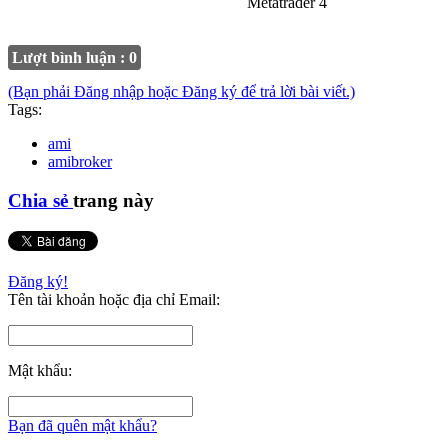
Metatrader 4
Lượt bình luận : 0
(Bạn phải Đăng nhập hoặc Đăng ký để trả lời bài viết.)
Tags:
ami
amibroker
Chia sẻ
trang này
Đăng ký!
Tên tài khoản hoặc địa chỉ Email:
Mật khẩu:
Bạn đã quên mật khẩu?