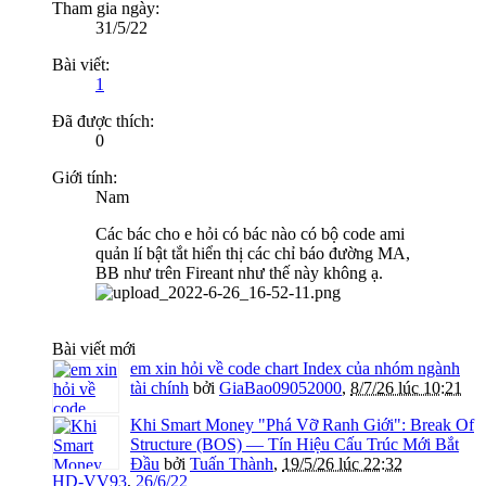
Tham gia ngày:
31/5/22
Bài viết:
1
Đã được thích:
0
Giới tính:
Nam
Các bác cho e hỏi có bác nào có bộ code ami
quản lí bật tắt hiển thị các chỉ báo đường MA,
BB như trên Fireant như thế này không ạ.
Bài viết mới
em xin hỏi về code chart Index của nhóm ngành
tài chính
bởi
GiaBao09052000
,
8/7/26 lúc 10:21
Khi Smart Money "Phá Vỡ Ranh Giới": Break Of
Structure (BOS) — Tín Hiệu Cấu Trúc Mới Bắt
Đầu
bởi
Tuấn Thành
,
19/5/26 lúc 22:32
HD-VV93
,
26/6/22