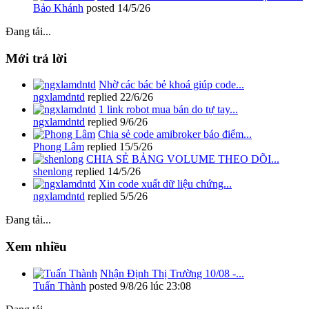
Bảo Khánh
posted
14/5/26
Đang tải...
Mới trả lời
Nhờ các bác bẻ khoá giúp code...
ngxlamdntd
replied
22/6/26
1 link robot mua bán do tự tay...
ngxlamdntd
replied
9/6/26
Chia sẻ code amibroker báo điểm...
Phong Lâm
replied
15/5/26
CHIA SẺ BẢNG VOLUME THEO DÕI...
shenlong
replied
14/5/26
Xin code xuất dữ liệu chứng...
ngxlamdntd
replied
5/5/26
Đang tải...
Xem nhiều
Nhận Định Thị Trường 10/08 -...
Tuấn Thành
posted
9/8/26 lúc 23:08