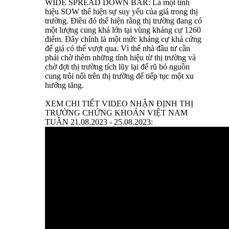
WIDE SPREAD DOWN BAR: Là một tính
hiệu SOW thể hiện sự suy yếu của giá trong thị
trường. Điều đó thể hiện rằng thị trường đang có
một lượng cung khá lớn tại vùng kháng cự 1260
điểm. Đây chính là một mức kháng cự khá cứng
để giá có thể vượt qua. Vì thế nhà đầu tư cần
phải chờ thêm những tính hiệu từ thị trường và
chờ đợi thị trường tích lũy lại để rũ bỏ nguồn
cung trôi nổi trên thị trường để tiếp tục một xu
hướng tăng.
XEM CHI TIẾT VIDEO NHẬN ĐỊNH THỊ
TRƯỜNG CHỨNG KHOÁN VIỆT NAM
TUẦN 21.08.2023 - 25.08.2023: