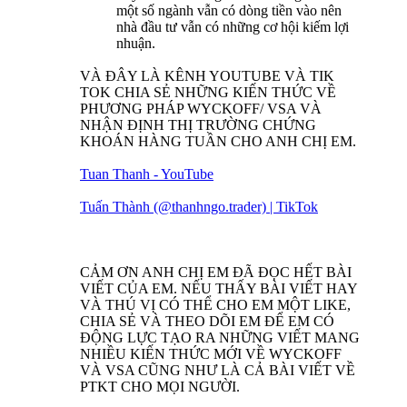
một số ngành vẫn có dòng tiền vào nên
nhà đầu tư vẫn có những cơ hội kiếm lợi
nhuận.
VÀ ĐÂY LÀ KÊNH YOUTUBE VÀ TIK
TOK CHIA SẺ NHỮNG KIẾN THỨC VỀ
PHƯƠNG PHÁP WYCKOFF/ VSA VÀ
NHẬN ĐỊNH THỊ TRƯỜNG CHỨNG
KHOÁN HÀNG TUẦN CHO ANH CHỊ EM.
Tuan Thanh - YouTube
Tuấn Thành (@thanhngo.trader) | TikTok
CẢM ƠN ANH CHỊ EM ĐÃ ĐỌC HẾT BÀI
VIẾT CỦA EM. NẾU THẤY BÀI VIẾT HAY
VÀ THÚ VỊ CÓ THỂ CHO EM MỘT LIKE,
CHIA SẺ VÀ THEO DÕI EM ĐỂ EM CÓ
ĐỘNG LỰC TẠO RA NHỮNG VIẾT MANG
NHIỀU KIẾN THỨC MỚI VỀ WYCKOFF
VÀ VSA CŨNG NHƯ LÀ CẢ BÀI VIẾT VỀ
PTKT CHO MỌI NGƯỜI.