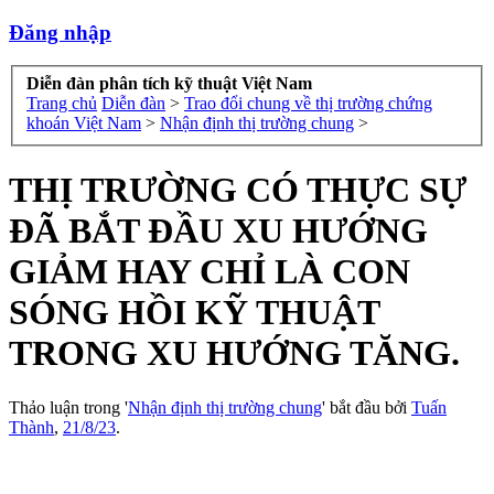
Đăng nhập
Diễn đàn phân tích kỹ thuật Việt Nam
Trang chủ
Diễn đàn
>
Trao đổi chung về thị trường chứng
khoán Việt Nam
>
Nhận định thị trường chung
>
THỊ TRƯỜNG CÓ THỰC SỰ
ĐÃ BẮT ĐẦU XU HƯỚNG
GIẢM HAY CHỈ LÀ CON
SÓNG HỒI KỸ THUẬT
TRONG XU HƯỚNG TĂNG.
Thảo luận trong '
Nhận định thị trường chung
' bắt đầu bởi
Tuấn
Thành
,
21/8/23
.