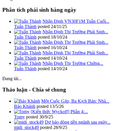
Phân tích phái sinh hàng ngày
Nhận Định VN30F1M Tuần Cuối...
Tuấn Thành
posted
24/11/25
Nhận Định Thị Trường Phái Sinh...
Tuấn Thành
posted
18/10/24
Nhận Định Thị Trường Phái Sinh...
Tuấn Thành
posted
16/10/24
Nhận Định Thị Trường Phái Sinh...
Tuấn Thành
posted
14/10/24
Nhận Định Thị Trường Chứng...
Tuấn Thành
posted
14/10/24
Đang tải...
Thảo luận - Chia sẻ chung
Một Cuộc Gặp, Ba Kịch Bản: Nhà...
Bảo Khánh
posted
13/5/26
[Kiến thức Wyckoff] Phần 4:...
Tomy
posted
30/9/25
Dự báo dòng tiền ngành sau ngày...
midi_stock49
posted
28/9/25