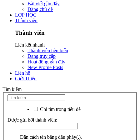
Bài viết gần đây
Đăng chủ đề
LỚP HỌC
Thành viên
Thành viên
Liên kết nhanh
Thành viên tiêu biểu
Đang truy cập
Hoạt động gần đây
New Profile Posts
Liên hệ
Giới Thiệu
Tìm kiếm
Chỉ tìm trong tiêu đề
Được gửi bởi thành viên:
Dãn cách tên bằng dấu phẩy(,).