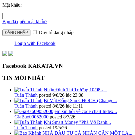
Mật khẩu:
Bạn đã quên mật khẩu?
Duy trì đăng nhập
Login with Facebook
Facebook KAKATA.VN
TIN MỚI NHẤT
Nhận Định Thị Trường 10/08 -...
Tuấn Thành
posted
9/8/26 lúc 23:08
Bí Mật Đằng Sau CHOCH (Change...
Tuấn Thành
posted
8/8/26 lúc 11:11
em xin hỏi về code chart Index...
GiaBao09052000
posted
8/7/26
Khi Smart Money "Phá Vỡ Ranh...
Tuấn Thành
posted
19/5/26
NHÀ ĐẦU TƯ CÁ NHÂN CẦN MỘT LA...