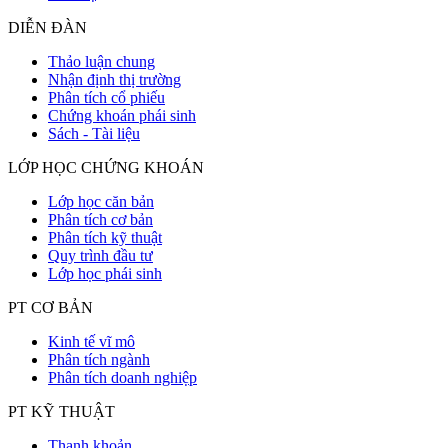
DIỄN ĐÀN
Thảo luận chung
Nhận định thị trường
Phân tích cổ phiếu
Chứng khoán phái sinh
Sách - Tài liệu
LỚP HỌC CHỨNG KHOÁN
Lớp học căn bản
Phân tích cơ bản
Phân tích kỹ thuật
Quy trình đầu tư
Lớp học phái sinh
PT CƠ BẢN
Kinh tế vĩ mô
Phân tích ngành
Phân tích doanh nghiệp
PT KỸ THUẬT
Thanh khoản