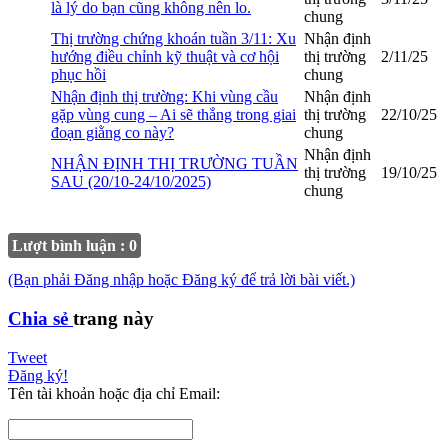
là lý do bạn cũng không nên lo.
chung
Thị trường chứng khoán tuần 3/11: Xu
Nhận định
hướng điều chỉnh kỹ thuật và cơ hội
thị trường
2/11/25
phục hồi
chung
Nhận định thị trường: Khi vùng cầu
Nhận định
gặp vùng cung – Ai sẽ thắng trong giai
thị trường
22/10/25
đoạn giằng co này?
chung
Nhận định
NHẬN ĐỊNH THỊ TRƯỜNG TUẦN
thị trường
19/10/25
SAU (20/10-24/10/2025)
chung
Lượt bình luận : 0
(Bạn phải Đăng nhập hoặc Đăng ký để trả lời bài viết.)
Chia sẻ
trang này
Tweet
Đăng ký!
Tên tài khoản hoặc địa chỉ Email: