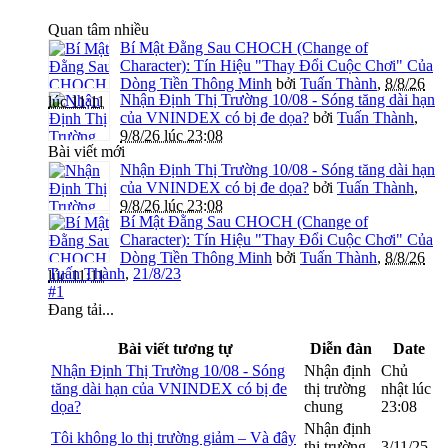
Quan tâm nhiều
Bí Mật Đằng Sau CHOCH (Change of
Character): Tín Hiệu "Thay Đổi Cuộc Chơi" Của
Dòng Tiền Thông Minh
bởi
Tuấn Thành
,
8/8/26
Nhận Định Thị Trường 10/08 - Sóng tăng dài hạn
lúc 11:11
của VNINDEX có bị đe dọa?
bởi
Tuấn Thành
,
9/8/26 lúc 23:08
Bài viết mới
Nhận Định Thị Trường 10/08 - Sóng tăng dài hạn
của VNINDEX có bị đe dọa?
bởi
Tuấn Thành
,
9/8/26 lúc 23:08
Bí Mật Đằng Sau CHOCH (Change of
Character): Tín Hiệu "Thay Đổi Cuộc Chơi" Của
Dòng Tiền Thông Minh
bởi
Tuấn Thành
,
8/8/26
Tuấn Thành
,
21/8/23
lúc 11:11
#1
Đang tải...
Bài viết tương tự
Diễn đàn
Date
Nhận Định Thị Trường 10/08 - Sóng
Nhận định
Chủ
tăng dài hạn của VNINDEX có bị đe
thị trường
nhật lúc
dọa?
chung
23:08
Nhận định
Tôi không lo thị trường giảm – Và đây
thị trường
3/11/25