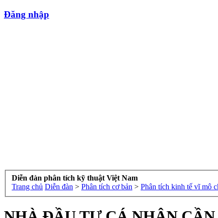
Đăng nhập
Diễn đàn phân tích kỹ thuật Việt Nam
Trang chủ
Diễn đàn
>
Phân tích cơ bản
>
Phân tích kinh tế vĩ mô
NHÀ ĐẦU TƯ CÁ NHÂN CẦN 