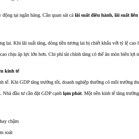
uy động tại ngân hàng. Cần quan sát cả
lãi suất điều hành, lãi suất li
g lai. Khi lãi suất tăng, dòng tiền tương lai bị chiết khấu với tỷ lệ ca
cao chịu áp lực lớn hơn. Chi phí tài chính tăng có thể ăn mòn biên lợi
n kinh tế
h tế. Khi GDP tăng trưởng tốt, doanh nghiệp thường có môi trường thu
t. Nhà đầu tư cần đặt GDP cạnh
lạm phát
. Một nền kinh tế tăng trưở
 hay chậm
ểm soát