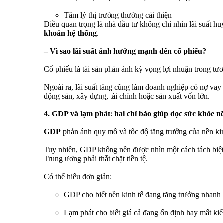
Tâm lý thị trường thường cải thiện
Điều quan trọng là nhà đầu tư không chỉ nhìn lãi suất h
khoản hệ thống
.
– Vì sao lãi suất ảnh hưởng mạnh đến cổ phiếu?
Cổ phiếu là tài sản phản ánh kỳ vọng lợi nhuận trong tươn
Ngoài ra, lãi suất tăng cũng làm doanh nghiệp có nợ vay 
động sản, xây dựng, tài chính hoặc sản xuất vốn lớn.
4. GDP và lạm phát: hai chỉ báo giúp đọc sức khỏe nề
GDP
phản ánh quy mô và tốc độ tăng trưởng của nền kin
Tuy nhiên, GDP không nên được nhìn một cách tách biệ
Trung ương phải thắt chặt tiền tệ.
Có thể hiểu đơn giản:
GDP cho biết nền kinh tế đang tăng trưởng nhanh
Lạm phát cho biết giá cả đang ổn định hay mất ki