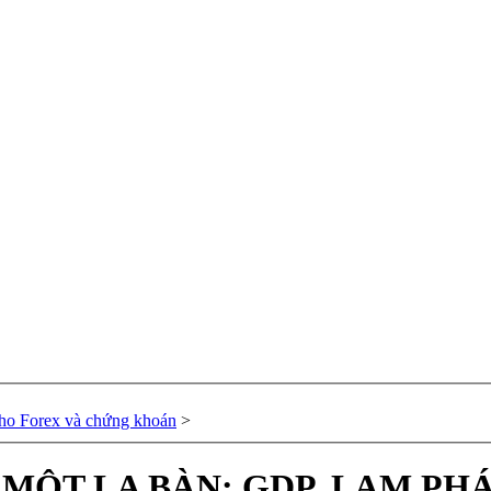
 cho Forex và chứng khoán
>
MỘT LA BÀN: GDP, LẠM PHÁ