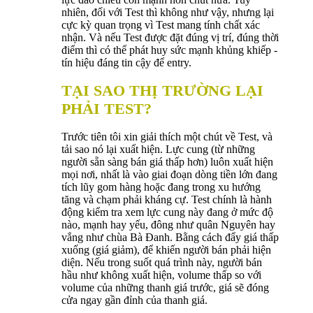
nhiên, đối với Test thì không như vậy, nhưng lại
cực kỳ quan trọng vì Test mang tính chất xác
nhận. Và nếu Test được đặt đúng vị trí, đúng thời
điểm thì có thể phát huy sức mạnh khủng khiếp -
tín hiệu đáng tin cậy để entry.
TẠI SAO THỊ TRƯỜNG LẠI
PHẢI TEST?
Trước tiên tôi xin giải thích một chút về Test, và
tải sao nó lại xuất hiện. Lực cung (từ những
người sẵn sàng bán giá thấp hơn) luôn xuất hiện
mọi nơi, nhất là vào giai đoạn dòng tiền lớn đang
tích lũy gom hàng hoặc đang trong xu hướng
tăng và chạm phải kháng cự. Test chính là hành
động kiểm tra xem lực cung này đang ở mức độ
nào, mạnh hay yếu, đông như quân Nguyên hay
vắng như chùa Bà Đanh. Bằng cách đẩy giá thấp
xuống (giá giảm), để khiến người bán phải hiện
diện. Nếu trong suốt quá trình này, người bán
hầu như không xuất hiện, volume thấp so với
volume của những thanh giá trước, giá sẽ đóng
cửa ngay gần đỉnh của thanh giá.