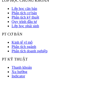
LỚP HỌC CHỨNG KHOÁN
Lớp học căn bản
Phân tích cơ bản
Phân tích kỹ thuật
Quy trình đầu tư
Lớp học phái sinh
PT CƠ BẢN
Kinh tế vĩ mô
Phân tích ngành
Phân tích doanh nghiệp
PT KỸ THUẬT
Thanh khoản
Xu hướng
Indicator