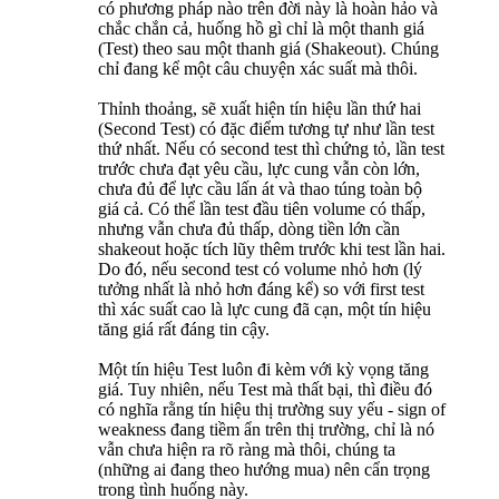
có phương pháp nào trên đời này là hoàn hảo và
chắc chắn cả, huống hồ gì chỉ là một thanh giá
(Test) theo sau một thanh giá (Shakeout). Chúng
chỉ đang kể một câu chuyện xác suất mà thôi.
Thỉnh thoảng, sẽ xuất hiện tín hiệu lần thứ hai
(Second Test) có đặc điểm tương tự như lần test
thứ nhất. Nếu có second test thì chứng tỏ, lần test
trước chưa đạt yêu cầu, lực cung vẫn còn lớn,
chưa đủ để lực cầu lấn át và thao túng toàn bộ
giá cả. Có thể lần test đầu tiên volume có thấp,
nhưng vẫn chưa đủ thấp, dòng tiền lớn cần
shakeout hoặc tích lũy thêm trước khi test lần hai.
Do đó, nếu second test có volume nhỏ hơn (lý
tưởng nhất là nhỏ hơn đáng kể) so với first test
thì xác suất cao là lực cung đã cạn, một tín hiệu
tăng giá rất đáng tin cậy.
Một tín hiệu Test luôn đi kèm với kỳ vọng tăng
giá. Tuy nhiên, nếu Test mà thất bại, thì điều đó
có nghĩa rằng tín hiệu thị trường suy yếu - sign of
weakness đang tiềm ẩn trên thị trường, chỉ là nó
vẫn chưa hiện ra rõ ràng mà thôi, chúng ta
(những ai đang theo hướng mua) nên cẩn trọng
trong tình huống này.