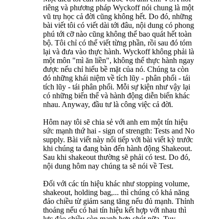
riêng và phương pháp Wyckoff nói chung là một
vũ trụ học cả đời cũng không hết. Do đó, những
bài viết tôi có viết dài tới đâu, nội dung có phong
phú tới cỡ nào cũng không thể bao quát hết toàn
bộ. Tôi chỉ có thể viết từng phần, rồi sau đó tóm
lại và đưa vào thực hành. Wyckoff không phải là
một môn "mì ăn liền", không thể thực hành ngay
được nếu chỉ hiểu bề mặt của nó. Chúng ta còn
đó những khái niệm về tích lũy - phân phối - tái
tích lũy - tái phân phối. Mỗi sự kiện như vậy lại
có những biến thể và hành động diễn biến khác
nhau. Anyway, đầu tư là công việc cả đời.
Hôm nay tôi sẽ chia sẻ với anh em một tín hiệu
sức mạnh thứ hai - sign of strength: Tests and No
supply. Bài viết này nối tiếp với bài viết kỳ trước
khi chúng ta đang bàn đến hành động Shakeout.
Sau khi shakeout thường sẽ phải có test. Do đó,
nội dung hôm nay chúng ta sẽ nói về Test.
Đối với các tín hiệu khác như stopping volume,
shakeout, holding bag,... thì chúng có khả năng
đảo chiều từ giảm sang tăng nếu đủ mạnh. Thỉnh
thoảng nếu có hai tín hiệu kết hợp với nhau thì
lực đảo chiều còn mạnh hơn chút nữa. Tuy