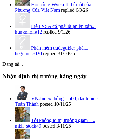
Học cùng Wyckoff, bí mật của...
Phương Của Việt Nam
replied
6/3/26
Liệu VSA có phải là phiên bản...
hungphong12
replied
9/1/26
Phần mềm tradeguider phái...
beginner2020
replied
31/10/25
Đang tải...
Nhận định thị trường hàng ngày
VN-Index thủng 1.600, danh mục...
Tuấn Thành
posted
10/11/25
Tôi không lo thị trường giảm –...
midi_stock49
posted
3/11/25