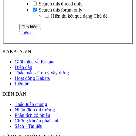
Search this thread only
Search this forum only
Hiển thị kết quả dạng Chủ đề
Thêm...
KAKATA.VN
Giới thiệu về Kakata
Diễn đàn
Thắc mắc - Góp ý xây dựng
Hoạt động Kakata
Liên hệ
DIỄN ĐÀN
Thảo luận chung
Nhận định thị trường
Phân tích cổ phiếu
Chứng khoán phái sinh
Sách - Tài liệu