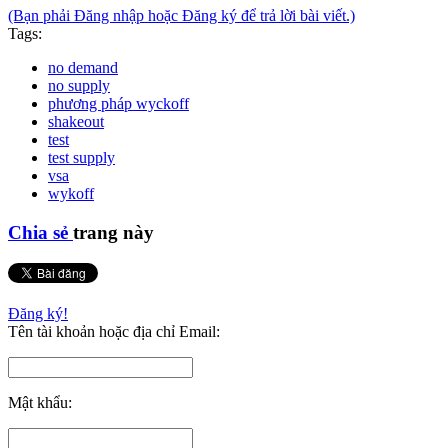
(Bạn phải Đăng nhập hoặc Đăng ký để trả lời bài viết.)
Tags:
no demand
no supply
phương pháp wyckoff
shakeout
test
test supply
vsa
wykoff
Chia sẻ
trang này
Đăng ký!
Tên tài khoản hoặc địa chỉ Email:
Mật khẩu: