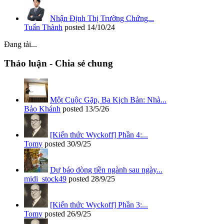
Nhận Định Thị Trường Chứng...
Tuấn Thành
posted
14/10/24
Đang tải...
Thảo luận - Chia sẻ chung
Một Cuộc Gặp, Ba Kịch Bản: Nhà...
Bảo Khánh
posted
13/5/26
[Kiến thức Wyckoff] Phần 4:...
Tomy
posted
30/9/25
Dự báo dòng tiền ngành sau ngày...
midi_stock49
posted
28/9/25
[Kiến thức Wyckoff] Phần 3:...
Tomy
posted
26/9/25