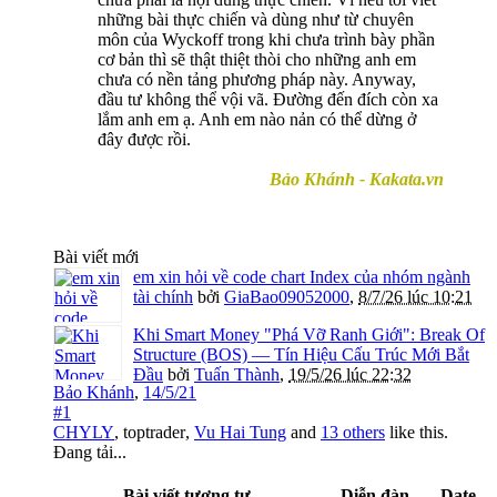
những bài thực chiến và dùng như từ chuyên
môn của Wyckoff trong khi chưa trình bày phần
cơ bản thì sẽ thật thiệt thòi cho những anh em
chưa có nền tảng phương pháp này. Anyway,
đầu tư không thể vội vã. Đường đến đích còn xa
lắm anh em ạ. Anh em nào nản có thể dừng ở
đây được rồi.
Bảo Khánh - Kakata.vn
Bài viết mới
em xin hỏi về code chart Index của nhóm ngành
tài chính
bởi
GiaBao09052000
,
8/7/26 lúc 10:21
Khi Smart Money "Phá Vỡ Ranh Giới": Break Of
Structure (BOS) — Tín Hiệu Cấu Trúc Mới Bắt
Đầu
bởi
Tuấn Thành
,
19/5/26 lúc 22:32
Bảo Khánh
,
14/5/21
#1
CHYLY
,
toptrader
,
Vu Hai Tung
and
13 others
like this.
Đang tải...
Bài viết tương tự
Diễn đàn
Date