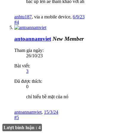
bác up lên ae tham khảo với ah
anhtu187
,
via
a mobile device
,
6/9/23
#4
antoannamviet
New Member
Tham gia ngày:
26/10/23
Bài viết:
3
Đã được thích:
0
chỉ hiểu bề mặt của nó
antoannamviet
,
15/3/24
#5
Lượt bình luận : 4