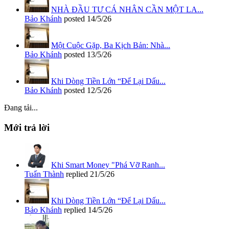
NHÀ ĐẦU TƯ CÁ NHÂN CẦN MỘT LA...
Bảo Khánh
posted
14/5/26
Một Cuộc Gặp, Ba Kịch Bản: Nhà...
Bảo Khánh
posted
13/5/26
Khi Dòng Tiền Lớn “Để Lại Dấu...
Bảo Khánh
posted
12/5/26
Đang tải...
Mới trả lời
Khi Smart Money "Phá Vỡ Ranh...
Tuấn Thành
replied
21/5/26
Khi Dòng Tiền Lớn “Để Lại Dấu...
Bảo Khánh
replied
14/5/26