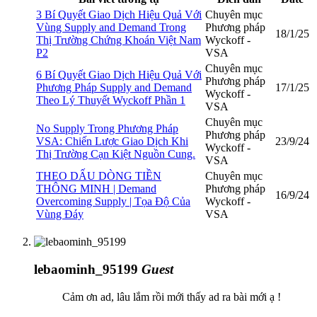
3 Bí Quyết Giao Dịch Hiệu Quả Với
Chuyên mục
Vùng Supply and Demand Trong
Phương pháp
18/1/25
Thị Trường Chứng Khoán Việt Nam
Wyckoff -
P2
VSA
Chuyên mục
6 Bí Quyết Giao Dịch Hiệu Quả Với
Phương pháp
Phương Pháp Supply and Demand
17/1/25
Wyckoff -
Theo Lý Thuyết Wyckoff Phần 1
VSA
Chuyên mục
No Supply Trong Phương Pháp
Phương pháp
VSA: Chiến Lược Giao Dịch Khi
23/9/24
Wyckoff -
Thị Trường Cạn Kiệt Nguồn Cung.
VSA
THEO DẤU DÒNG TIỀN
Chuyên mục
THÔNG MINH | Demand
Phương pháp
16/9/24
Overcoming Supply | Tọa Độ Của
Wyckoff -
Vùng Đáy
VSA
lebaominh_95199
Guest
Cảm ơn ad, lâu lắm rồi mới thấy ad ra bài mới ạ !