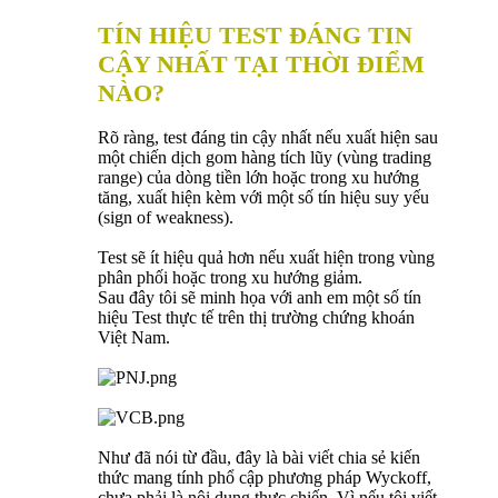
TÍN HIỆU TEST ĐÁNG TIN
CẬY NHẤT TẠI THỜI ĐIỂM
NÀO?
Rõ ràng, test đáng tin cậy nhất nếu xuất hiện sau
một chiến dịch gom hàng tích lũy (vùng trading
range) của dòng tiền lớn hoặc trong xu hướng
tăng, xuất hiện kèm với một số tín hiệu suy yếu
(sign of weakness).
Test sẽ ít hiệu quả hơn nếu xuất hiện trong vùng
phân phối hoặc trong xu hướng giảm.
Sau đây tôi sẽ minh họa với anh em một số tín
hiệu Test thực tế trên thị trường chứng khoán
Việt Nam.
Như đã nói từ đầu, đây là bài viết chia sẻ kiến
thức mang tính phổ cập phương pháp Wyckoff,
chưa phải là nội dung thực chiến. Vì nếu tôi viết