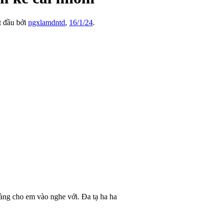
ắt đầu bởi
ngxlamdntd
,
16/1/24
.
àng cho em vào nghe với. Đa tạ ha ha