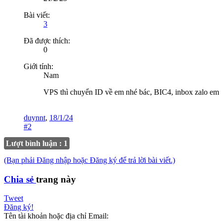
Bài viết:
3
Đã được thích:
0
Giới tính:
Nam
VPS thì chuyển ID về em nhé bác, BIC4, inbox zalo e
duynnt
,
18/1/24
#2
Lượt bình luận : 1
(Bạn phải Đăng nhập hoặc Đăng ký để trả lời bài viết.)
Chia sẻ
trang này
Tweet
Đăng ký!
Tên tài khoản hoặc địa chỉ Email: