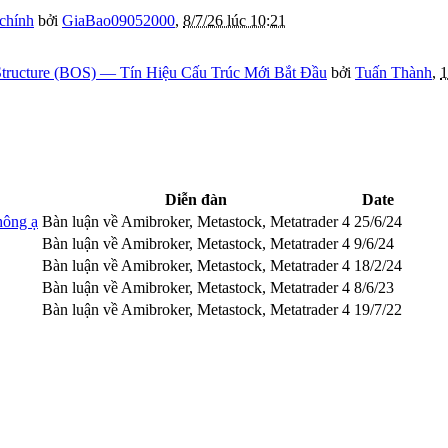
 chính
bởi
GiaBao09052000
,
8/7/26 lúc 10:21
tructure (BOS) — Tín Hiệu Cấu Trúc Mới Bắt Đầu
bởi
Tuấn Thành
,
1
Diễn đàn
Date
hông ạ
Bàn luận về Amibroker, Metastock, Metatrader 4
25/6/24
Bàn luận về Amibroker, Metastock, Metatrader 4
9/6/24
Bàn luận về Amibroker, Metastock, Metatrader 4
18/2/24
Bàn luận về Amibroker, Metastock, Metatrader 4
8/6/23
Bàn luận về Amibroker, Metastock, Metatrader 4
19/7/22