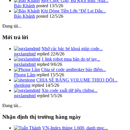
Một Cuộc Gặp, Ba Kịch Bản: Nhà...
Bảo Khánh
posted
13/5/26
Khi Dòng Tiền Lớn “Để Lại Dấu...
Bảo Khánh
posted
12/5/26
Đang tải...
Mới trả lời
Nhờ các bác bẻ khoá giúp code...
ngxlamdntd
replied
22/6/26
1 link robot mua bán do tự tay...
ngxlamdntd
replied
9/6/26
Chia sẻ code amibroker báo điểm...
Phong Lâm
replied
15/5/26
CHIA SẺ BẢNG VOLUME THEO DÕI...
shenlong
replied
14/5/26
Xin code xuất dữ liệu chứng...
ngxlamdntd
replied
5/5/26
Đang tải...
Nhận định thị trường hàng ngày
VN-Index thủng 1.600, danh mục...