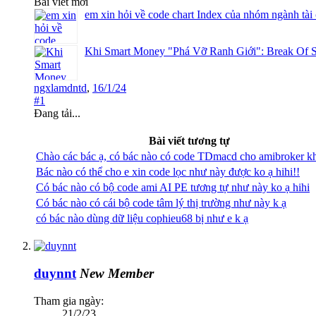
Bài viết mới
em xin hỏi về code chart Index của nhóm ngành tài
Khi Smart Money "Phá Vỡ Ranh Giới": Break Of S
ngxlamdntd
,
16/1/24
#1
Đang tải...
Bài viết tương tự
Chào các bác ạ, có bác nào có code TDmacd cho amibroker k
Bác nào có thể cho e xin code lọc như này được ko ạ hihi!!
Có bác nào có bộ code ami AI PE tương tự như này ko ạ hihi
Có bác nào có cái bộ code tâm lý thị trường như này k ạ
có bác nào dùng dữ liệu cophieu68 bị như e k ạ
duynnt
New Member
Tham gia ngày:
21/2/23