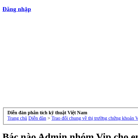
Đăng nhập
Diễn đàn phân tích kỹ thuật Việt Nam
Trang chủ
Diễn đàn
>
Trao đổi chung về thị trường chứng khoán 
Bác nào Admin nhóm Vip cho e