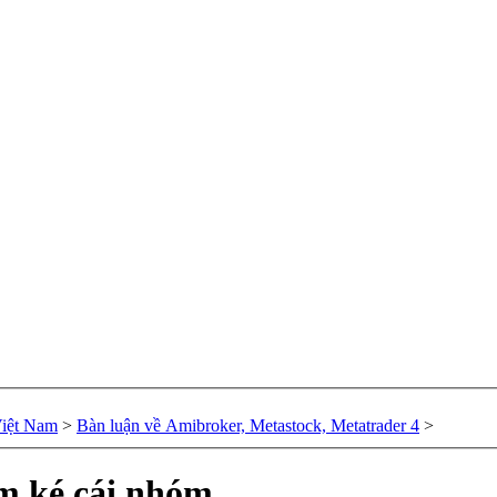
Việt Nam
>
Bàn luận về Amibroker, Metastock, Metatrader 4
>
m ké cái nhóm