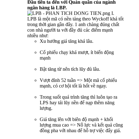
Đầu tiên ta đến với Quán quân của ngành
ngân hàng là LBP.
I.
LPB là một mã có nền tảng theo Wyckoff khá tốt
trong thời gian gần đây. 1 anh chàng đúng chất
con nhà người ta với đầy đủ các điểm mạnh
nhiều như:
Xu hướng giá tăng khá lâu.
Cổ phiếu chạy khá mượt, ít biến động
mạnh
Bật tăng từ nên tích lũy đủ lâu.
Vượt đỉnh 52 tuần => Một mã cổ phiếu
mạnh, có cơ hội tốt là hốt về ngay.
Trong suốt quá trình tăng thì luôn tạo ra
LPS hay tái lũy nền để nạp thêm năng
lượng.
Giá tăng lên với biên độ mạnh + khối
lượng mua cao => Nỗ lực và kết quả cũng
đồng pha với nhau để hỗ trợ việc đẩy giá.