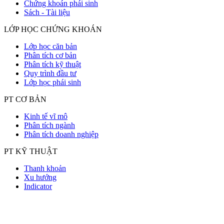
Chứng khoán phái sinh
Sách - Tài liệu
LỚP HỌC CHỨNG KHOÁN
Lớp học căn bản
Phân tích cơ bản
Phân tích kỹ thuật
Quy trình đầu tư
Lớp học phái sinh
PT CƠ BẢN
Kinh tế vĩ mô
Phân tích ngành
Phân tích doanh nghiệp
PT KỸ THUẬT
Thanh khoản
Xu hướng
Indicator