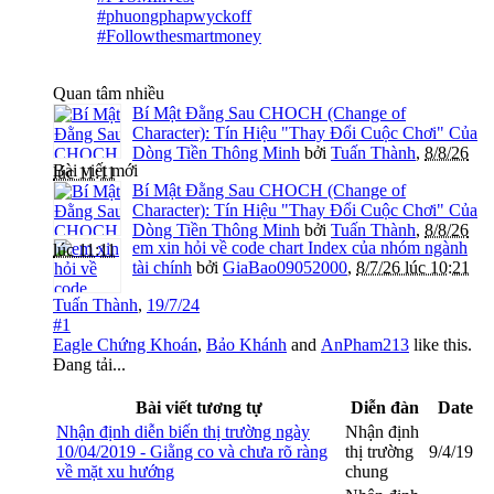
#phuongphapwyckoff
#Followthesmartmoney
Quan tâm nhiều
Bí Mật Đằng Sau CHOCH (Change of
Character): Tín Hiệu "Thay Đổi Cuộc Chơi" Của
Dòng Tiền Thông Minh
bởi
Tuấn Thành
,
8/8/26
Bài viết mới
lúc 11:11
Bí Mật Đằng Sau CHOCH (Change of
Character): Tín Hiệu "Thay Đổi Cuộc Chơi" Của
Dòng Tiền Thông Minh
bởi
Tuấn Thành
,
8/8/26
em xin hỏi về code chart Index của nhóm ngành
lúc 11:11
tài chính
bởi
GiaBao09052000
,
8/7/26 lúc 10:21
Tuấn Thành
,
19/7/24
#1
Eagle Chứng Khoán
,
Bảo Khánh
and
AnPham213
like this.
Đang tải...
Bài viết tương tự
Diễn đàn
Date
Nhận định diễn biến thị trường ngày
Nhận định
10/04/2019 - Giằng co và chưa rõ ràng
thị trường
9/4/19
về mặt xu hướng
chung