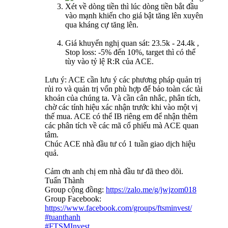
Xét về dòng tiền thì lúc dòng tiền bắt đầu
vào mạnh khiến cho giá bật tăng lên xuyên
qua kháng cự tăng lên.
Giá khuyến nghị quan sát: 23.5k - 24.4k ,
Stop loss: -5% đến 10%, target thì có thể
tùy vào tỷ lệ R:R của ACE.
Lưu ý: ACE cần lưu ý các phương pháp quản trị
rủi ro và quản trị vốn phù hợp để bảo toàn các tài
khoản của chúng ta. Và cần cân nhắc, phân tích,
chờ các tính hiệu xác nhận trước khi vào một vị
thế mua. ACE có thể IB riêng em để nhận thêm
các phân tích về các mã cổ phiếu mà ACE quan
tâm.
Chúc ACE nhà đầu tư có 1 tuần giao dịch hiệu
quả.
Cảm ơn anh chị em nhà đầu tư đã theo dõi.
Tuấn Thành
Group cộng đồng:
https://zalo.me/g/jwjzom018
Group Facebook:
https://www.facebook.com/groups/ftsminvest/
#tuanthanh
#FTSMInvest