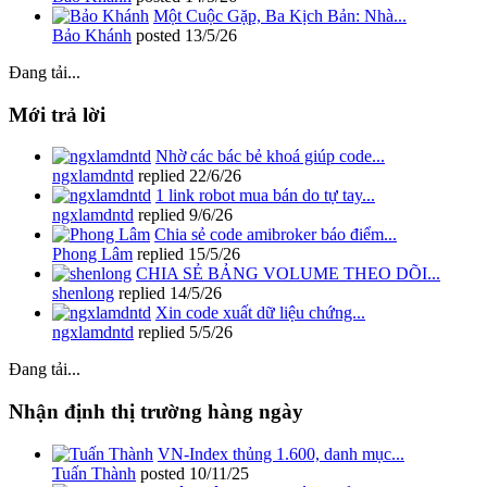
Một Cuộc Gặp, Ba Kịch Bản: Nhà...
Bảo Khánh
posted
13/5/26
Đang tải...
Mới trả lời
Nhờ các bác bẻ khoá giúp code...
ngxlamdntd
replied
22/6/26
1 link robot mua bán do tự tay...
ngxlamdntd
replied
9/6/26
Chia sẻ code amibroker báo điểm...
Phong Lâm
replied
15/5/26
CHIA SẺ BẢNG VOLUME THEO DÕI...
shenlong
replied
14/5/26
Xin code xuất dữ liệu chứng...
ngxlamdntd
replied
5/5/26
Đang tải...
Nhận định thị trường hàng ngày
VN-Index thủng 1.600, danh mục...
Tuấn Thành
posted
10/11/25