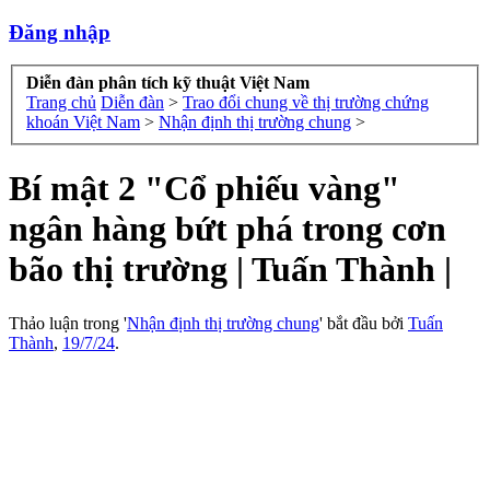
Đăng nhập
Diễn đàn phân tích kỹ thuật Việt Nam
Trang chủ
Diễn đàn
>
Trao đổi chung về thị trường chứng
khoán Việt Nam
>
Nhận định thị trường chung
>
Bí mật 2 "Cổ phiếu vàng"
ngân hàng bứt phá trong cơn
bão thị trường | Tuấn Thành |
Thảo luận trong '
Nhận định thị trường chung
' bắt đầu bởi
Tuấn
Thành
,
19/7/24
.