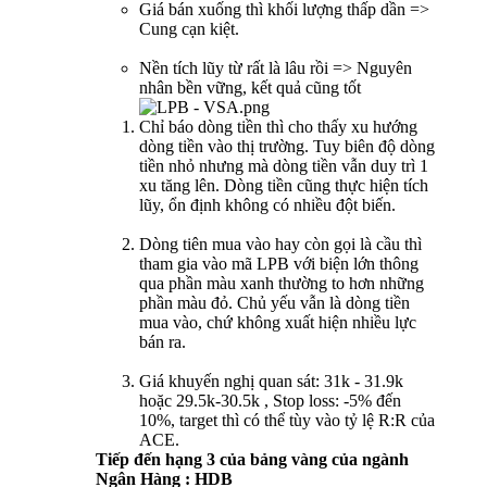
Giá bán xuống thì khối lượng thấp dần =>
Cung cạn kiệt.
Nền tích lũy từ rất là lâu rồi => Nguyên
nhân bền vững, kết quả cũng tốt
Chỉ báo dòng tiền thì cho thấy xu hướng
dòng tiền vào thị trường. Tuy biên độ dòng
tiền nhỏ nhưng mà dòng tiền vẫn duy trì 1
xu tăng lên. Dòng tiền cũng thực hiện tích
lũy, ổn định không có nhiều đột biến.
Dòng tiên mua vào hay còn gọi là cầu thì
tham gia vào mã LPB với biện lớn thông
qua phần màu xanh thường to hơn những
phần màu đỏ. Chủ yếu vẫn là dòng tiền
mua vào, chứ không xuất hiện nhiều lực
bán ra.
Giá khuyến nghị quan sát: 31k - 31.9k
hoặc 29.5k-30.5k , Stop loss: -5% đến
10%, target thì có thể tùy vào tỷ lệ R:R của
ACE.
Tiếp đến hạng 3 của bảng vàng của ngành
Ngân Hàng : HDB