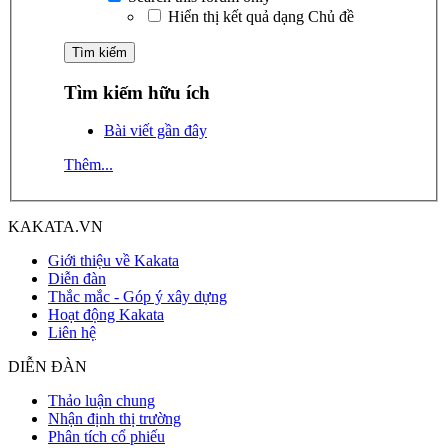
Hiển thị kết quả dạng Chủ đề
Tìm kiếm hữu ích
Bài viết gần đây
Thêm...
KAKATA.VN
Giới thiệu về Kakata
Diễn đàn
Thắc mắc - Góp ý xây dựng
Hoạt động Kakata
Liên hệ
DIỄN ĐÀN
Thảo luận chung
Nhận định thị trường
Phân tích cổ phiếu