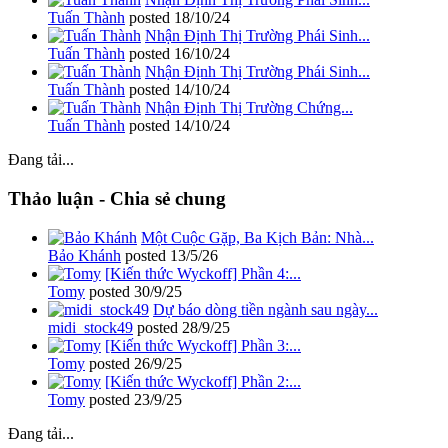
Tuấn Thành
posted
18/10/24
Nhận Định Thị Trường Phái Sinh...
Tuấn Thành
posted
16/10/24
Nhận Định Thị Trường Phái Sinh...
Tuấn Thành
posted
14/10/24
Nhận Định Thị Trường Chứng...
Tuấn Thành
posted
14/10/24
Đang tải...
Thảo luận - Chia sẻ chung
Một Cuộc Gặp, Ba Kịch Bản: Nhà...
Bảo Khánh
posted
13/5/26
[Kiến thức Wyckoff] Phần 4:...
Tomy
posted
30/9/25
Dự báo dòng tiền ngành sau ngày...
midi_stock49
posted
28/9/25
[Kiến thức Wyckoff] Phần 3:...
Tomy
posted
26/9/25
[Kiến thức Wyckoff] Phần 2:...
Tomy
posted
23/9/25
Đang tải...