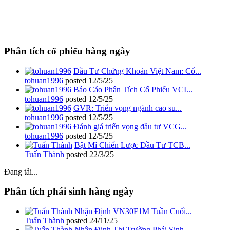
Phân tích cổ phiếu hàng ngày
Đầu Tư Chứng Khoán Việt Nam: Cổ...
tohuan1996
posted
12/5/25
Báo Cáo Phân Tích Cổ Phiếu VCI...
tohuan1996
posted
12/5/25
GVR: Triển vọng ngành cao su...
tohuan1996
posted
12/5/25
Đánh giá triển vọng đầu tư VCG...
tohuan1996
posted
12/5/25
Bật Mí Chiến Lược Đầu Tư TCB...
Tuấn Thành
posted
22/3/25
Đang tải...
Phân tích phái sinh hàng ngày
Nhận Định VN30F1M Tuần Cuối...
Tuấn Thành
posted
24/11/25
Nhận Định Thị Trường Phái Sinh...