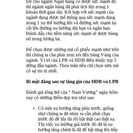
Để cho ngành Ngân hàng có được sức mạnh đó
thì ngành ngân hàng đã phải tích lũy trong 1
khoản thời gian dài. Kết hợp với sức mạnh của
ngành đang được thể thông qua sức mạnh đang
trong 1 xu thế hướng lên và đường sức mạnh lại
cắt lên đường xu hướng dài hạn và ngắn hạn.
Đánh dấu cho tiềm năng sức mạnh sẽ được bùng
nổ trong tương lai.
Để chọn được những mã cổ phiếu mạnh như trên
thì chúng ta cần phải xem xét đến bảng Vàng của
ngành. Vị trí của LPB và HDB điều thuộc top 5
đứng đầu ngành. Thỏa mãn tiêu chí chọn nữa mã
có sự ưu tú nhất.
Bí mật đằng sau sự tăng giá của HDB và LPB
Đánh giá tổng thể của “ Nam Vương” ngày hôm
nay có những điểm đẹp trai như sau:
Có một xu hướng tăng phía trước, giống
như chúng ta đã nhảy ra cần phải chạy
trước đó để lấy đà rồi bật thật cao thật xa.
Thị việc xu hướng giá trước đó đã là xu
hướng tăng chính là đà để bật tăng lên tiếp