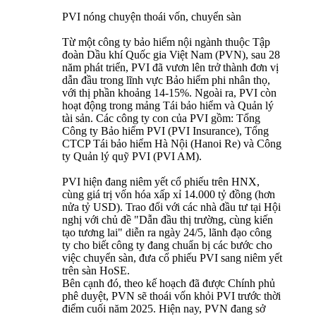
PVI nóng chuyện thoái vốn, chuyển sàn
Từ một công ty bảo hiểm nội ngành thuộc Tập
đoàn Dầu khí Quốc gia Việt Nam (PVN), sau 28
năm phát triển, PVI đã vươn lên trở thành đơn vị
dẫn đầu trong lĩnh vực Bảo hiểm phi nhân thọ,
với thị phần khoảng 14-15%. Ngoài ra, PVI còn
hoạt động trong mảng Tái bảo hiểm và Quản lý
tài sản. Các công ty con của PVI gồm: Tổng
Công ty Bảo hiểm PVI (PVI Insurance), Tổng
CTCP Tái bảo hiểm Hà Nội (Hanoi Re) và Công
ty Quản lý quỹ PVI (PVI AM).
PVI hiện đang niêm yết cổ phiếu trên HNX,
cùng giá trị vốn hóa xấp xỉ 14.000 tỷ đồng (hơn
nửa tỷ USD). Trao đổi với các nhà đầu tư tại Hội
nghị với chủ đề "Dẫn đầu thị trường, cùng kiến
tạo tương lai" diễn ra ngày 24/5, lãnh đạo công
ty cho biết công ty đang chuẩn bị các bước cho
việc chuyển sàn, đưa cổ phiếu PVI sang niêm yết
trên sàn HoSE.
Bên cạnh đó, theo kế hoạch đã được Chính phủ
phê duyệt, PVN sẽ thoái vốn khỏi PVI trước thời
điểm cuối năm 2025. Hiện nay, PVN đang sở