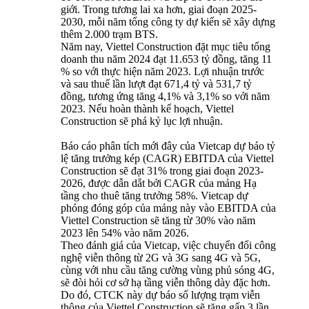
giới. Trong tương lai xa hơn, giai đoạn 2025-
2030, mỗi năm tổng công ty dự kiến sẽ xây dựng
thêm 2.000 trạm BTS.
Năm nay, Viettel Construction đặt mục tiêu tổng
doanh thu năm 2024 đạt 11.653 tỷ đồng, tăng 11
% so với thực hiện năm 2023. Lợi nhuận trước
và sau thuế lần lượt đạt 671,4 tỷ và 531,7 tỷ
đồng, tương ứng tăng 4,1% và 3,1% so với năm
2023. Nếu hoàn thành kế hoạch, Viettel
Construction sẽ phá kỷ lục lợi nhuận.
Báo cáo phân tích mới đây của Vietcap dự báo tỷ
lệ tăng trưởng kép (CAGR) EBITDA của Viettel
Construction sẽ đạt 31% trong giai đoạn 2023-
2026, được dẫn dắt bởi CAGR của mảng Hạ
tầng cho thuê tăng trưởng 58%. Vietcap dự
phóng đóng góp của mảng này vào EBITDA của
Viettel Construction sẽ tăng từ 30% vào năm
2023 lên 54% vào năm 2026.
Theo đánh giá của Vietcap, việc chuyển đổi công
nghệ viễn thông từ 2G và 3G sang 4G và 5G,
cùng với nhu cầu tăng cường vùng phủ sóng 4G,
sẽ đòi hỏi cơ sở hạ tầng viễn thông dày đặc hơn.
Do đó, CTCK này dự báo số lượng trạm viễn
thông của Viettel Construction sẽ tăng gấp 3 lần