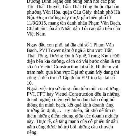
Dương Đình Nghệ đến bùng binh nối các phố
Tôn Thất Thuyết, Trần Thái Tông thuộc địa bàn
phường Yên Hòa, quận Cầu Giấy, thành phố Hà
Nội. Đoạn đường này được gắn biển phố từ
11/8/2015, mang tên danh nhân Phạm Văn Bạch,
Chánh án Tòa án Nhân dân Tối cao đầu tiên của
Việt Nam.
Ngay đầu con phố, tại địa chỉ số 1 Phạm Văn
Bạch, PVI Tower nằm ở ngã 3 khu vực Trần
Thái Tông, Dương Đình Nghệ, Trung Kính. Đối
diện bên kia đường, cách đó vài bước chân là trụ
sở của Viettel Construction tại số 6. Đi thêm vài
trăm mét, qua khu vực Đại sứ quán Mỹ đang thi
công là đến trụ sở Tập đoàn FPT toạ lạc tại số
10.
Ngoài việc trụ sở cùng nằm trên một con đường,
PVI, FPT hay Viettel Construction đều là những
doanh nghiệp niêm yết luôn đảm bảo công bố
thông tin minh bạch, kết quả kinh doanh tăng
trưởng ổn định,… Tuy nhiên, rất khó để tìm ra
thêm những điểm chung giữa các doanh nghiệp
này. Thực tế, đà tăng mạnh của cổ phiếu từ đầu
năm cũng được hỗ trợ bởi những câu chuyện
riêng.