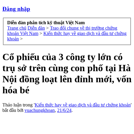
Đăng nhập
Diễn đàn phân tích kỹ thuật Việt Nam
Trang chủ
Diễn đàn
>
Trao đổi chung về thị trường chứng
khoán Việt Nam
>
Kiến thức hay về giao dịch và đầu tư chứng
khoán
>
Cổ phiếu của 3 công ty lớn có
trụ sở trên cùng con phố tại Hà
Nội đồng loạt lên đỉnh mới, vốn
hóa bé
Thảo luận trong '
Kiến thức hay về giao dịch và đầu tư chứng khoán
'
bắt đầu bởi
vuachungkhoan
,
21/6/24
.