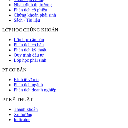
Nhận định thị trường
Phân tích cổ phiếu
Chứng khoán phái sinh
Sách - Tài liệu
LỚP HỌC CHỨNG KHOÁN
Lớp học căn bản
Phân tích cơ bản
Phân tích kỹ thuật
Quy trình đầu tư
Lớp học phái sinh
PT CƠ BẢN
Kinh tế vĩ mô
Phân tích ngành
Phân tích doanh nghiệp
PT KỸ THUẬT
Thanh khoản
Xu hướng
Indicator