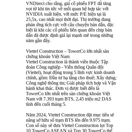
VNDirect cho rằng, giá cổ phiếu FPT đã tăng
vọt từ khi tin tức về mối quan hệ hợp tác với
NVIDIA xuất hiện, với mức P/E hiện tại là
25,5x, cao nhất mọi thời đại. Thị trường đang
phản ứng tích cực với câu chuyện bán dẫn, đặc
biệt là khi các cổ phiếu liên quan đến chip bán
dẫn đã được định giá lại mạnh mẽ trong những
năm gần đây.
Viettel Construction – TowerCo lớn nhất sàn
chứng khoán Việt Nam
Viettel Construction là thành viên thuộc Tập
đoàn Công nghiệp - Viễn thông Quân đội
(Viettel), hoạt động trong 5 lĩnh vực kinh doanh
chính, gồm: Đầu tư hạ tầng cho thuê; Xây dựng;
Công nghệ thông tin; Giải pháp tích hợp và Vận
hành khai thác. Đơn vị được biết đến là
TowerCo lớn nhất trên sàn chứng khoán Việt
Nam với 7.393 trạm BTS, 2,45 triệu m2 DAS
tính đến cuối tháng 5.
Năm 2024, Viettel Construction đặt mục tiêu sẽ
nâng sở hữu số trạm BTS lên đến 9.975 trạm.
Con số này sẽ đưa Viettel Construction lọt Top
10 TowerCo ASEAN và Top 30 TowerCo thế