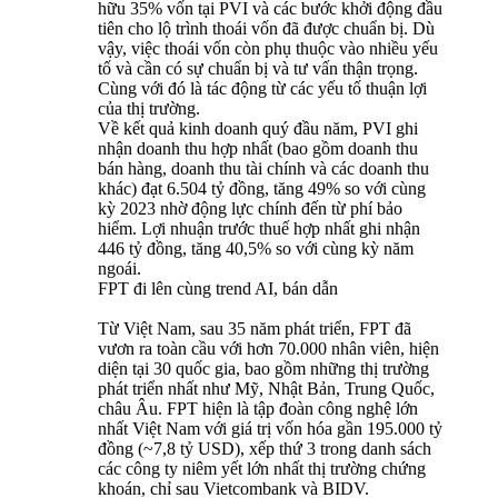
hữu 35% vốn tại PVI và các bước khởi động đầu
tiên cho lộ trình thoái vốn đã được chuẩn bị. Dù
vậy, việc thoái vốn còn phụ thuộc vào nhiều yếu
tố và cần có sự chuẩn bị và tư vấn thận trọng.
Cùng với đó là tác động từ các yếu tố thuận lợi
của thị trường.
Về kết quả kinh doanh quý đầu năm, PVI ghi
nhận doanh thu hợp nhất (bao gồm doanh thu
bán hàng, doanh thu tài chính và các doanh thu
khác) đạt 6.504 tỷ đồng, tăng 49% so với cùng
kỳ 2023 nhờ động lực chính đến từ phí bảo
hiểm. Lợi nhuận trước thuế hợp nhất ghi nhận
446 tỷ đồng, tăng 40,5% so với cùng kỳ năm
ngoái.
FPT đi lên cùng trend AI, bán dẫn
Từ Việt Nam, sau 35 năm phát triển, FPT đã
vươn ra toàn cầu với hơn 70.000 nhân viên, hiện
diện tại 30 quốc gia, bao gồm những thị trường
phát triển nhất như Mỹ, Nhật Bản, Trung Quốc,
châu Âu. FPT hiện là tập đoàn công nghệ lớn
nhất Việt Nam với giá trị vốn hóa gần 195.000 tỷ
đồng (~7,8 tỷ USD), xếp thứ 3 trong danh sách
các công ty niêm yết lớn nhất thị trường chứng
khoán, chỉ sau Vietcombank và BIDV.