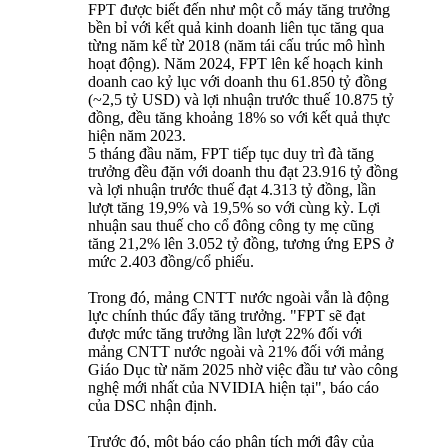
FPT được biết đến như một cỗ máy tăng trưởng
bền bỉ với kết quả kinh doanh liên tục tăng qua
từng năm kể từ 2018 (năm tái cấu trúc mô hình
hoạt động). Năm 2024, FPT lên kế hoạch kinh
doanh cao kỷ lục với doanh thu 61.850 tỷ đồng
(~2,5 tỷ USD) và lợi nhuận trước thuế 10.875 tỷ
đồng, đều tăng khoảng 18% so với kết quả thực
hiện năm 2023.
5 tháng đầu năm, FPT tiếp tục duy trì đà tăng
trưởng đều đặn với doanh thu đạt 23.916 tỷ đồng
và lợi nhuận trước thuế đạt 4.313 tỷ đồng, lần
lượt tăng 19,9% và 19,5% so với cùng kỳ. Lợi
nhuận sau thuế cho cổ đông công ty mẹ cũng
tăng 21,2% lên 3.052 tỷ đồng, tương ứng EPS ở
mức 2.403 đồng/cổ phiếu.
Trong đó, mảng CNTT nước ngoài vẫn là động
lực chính thúc đẩy tăng trưởng. "FPT sẽ đạt
được mức tăng trưởng lần lượt 22% đối với
mảng CNTT nước ngoài và 21% đối với mảng
Giáo Dục từ năm 2025 nhờ việc đầu tư vào công
nghệ mới nhất của NVIDIA hiện tại", báo cáo
của DSC nhận định.
Trước đó, một báo cáo phân tích mới đây của