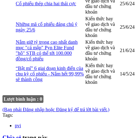
về giao dịch và
Cổ phiếu thép chia hai thái cực
25/6/24
đầu tư chứng
khoán
Kiến thức hay
Những mã cổ phiếu đáng chú ý
về giao dịch và
25/6/24
ngày 25/6
đầu tư chứng
khoán
Nắm giữ tỷ trọng cao nhất danh
Kiến thức hay
mục "cá mập" Pyn Elite Fund
về giao dịch và
21/6/24
"hô" STB có thể tới 100.000
đầu tư chứng
đồng/cổ phiếu
khoán
Kiến thức hay
“Bật mí” 6 giai đoạn kinh điển của
về giao dịch và
chu kỳ cổ phiếu - Nắm hết 99,99%
14/5/24
đầu tư chứng
sẽ thành công
khoán
Lượt bình luận : 0
(Bạn phải Đăng nhập hoặc Đăng ký để trả lời bài viết.)
Tags:
pvi
Chia sẻ
trang này