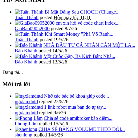
Bí Mật Đằng Sau CHOCH (Change...
Tuấn Thành
posted
Hôm nay lúc 11:11
em xin hỏi về code chart Index...
GiaBao09052000
posted
8/7/26
Khi Smart Money "Phá Vỡ Ranh...
Tuấn Thành
posted
19/5/26
NHÀ ĐẦU TƯ CÁ NHÂN CẦN MỘT LA...
Bảo Khánh
posted
14/5/26
Một Cuộc Gặp, Ba Kịch Bản: Nhà...
Bảo Khánh
posted
13/5/26
Đang tải...
Mới trả lời
Nhờ các bác bẻ khoá giúp code...
ngxlamdntd
replied
22/6/26
1 link robot mua bán do tự tay...
ngxlamdntd
replied
9/6/26
Chia sẻ code amibroker báo điểm...
Phong Lâm
replied
15/5/26
CHIA SẺ BẢNG VOLUME THEO DÕI...
shenlong
replied
14/5/26