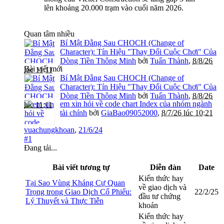
lên khoảng 20.000 trạm vào cuối năm 2026.
Quan tâm nhiều
Bí Mật Đằng Sau CHOCH (Change of
Character): Tín Hiệu "Thay Đổi Cuộc Chơi" Của
Dòng Tiền Thông Minh
bởi
Tuấn Thành
,
8/8/26
Bài viết mới
lúc 11:11
Bí Mật Đằng Sau CHOCH (Change of
Character): Tín Hiệu "Thay Đổi Cuộc Chơi" Của
Dòng Tiền Thông Minh
bởi
Tuấn Thành
,
8/8/26
em xin hỏi về code chart Index của nhóm ngành
lúc 11:11
tài chính
bởi
GiaBao09052000
,
8/7/26 lúc 10:21
vuachungkhoan
,
21/6/24
#1
Đang tải...
Bài viết tương tự
Diễn đàn
Date
Kiến thức hay
Tại Sao Vùng Kháng Cự Quan
về giao dịch và
Trọng trong Giao Dịch Cổ Phiếu:
22/2/25
đầu tư chứng
Lý Thuyết và Thực Tiễn
khoán
Kiến thức hay