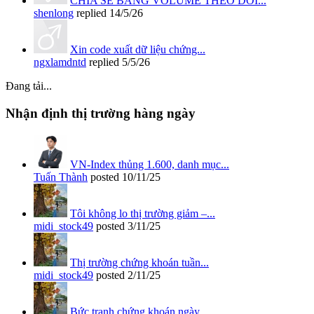
CHIA SẺ BẢNG VOLUME THEO DÕI...
shenlong
replied
14/5/26
Xin code xuất dữ liệu chứng...
ngxlamdntd
replied
5/5/26
Đang tải...
Nhận định thị trường hàng ngày
VN-Index thủng 1.600, danh mục...
Tuấn Thành
posted
10/11/25
Tôi không lo thị trường giảm –...
midi_stock49
posted
3/11/25
Thị trường chứng khoán tuần...
midi_stock49
posted
2/11/25
Bức tranh chứng khoán ngày...