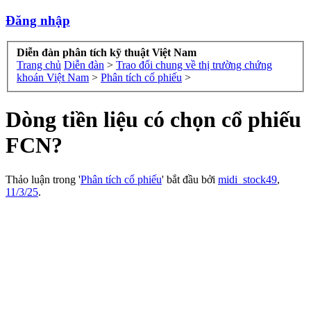
Đăng nhập
Diễn đàn phân tích kỹ thuật Việt Nam
Trang chủ
Diễn đàn
>
Trao đổi chung về thị trường chứng
khoán Việt Nam
>
Phân tích cổ phiếu
>
Dòng tiền liệu có chọn cổ phiếu
FCN?
Thảo luận trong '
Phân tích cổ phiếu
' bắt đầu bởi
midi_stock49
,
11/3/25
.