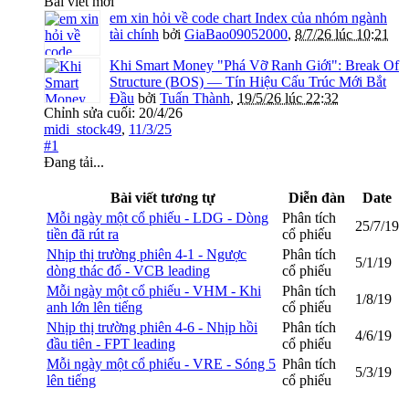
Bài viết mới
em xin hỏi về code chart Index của nhóm ngành
tài chính
bởi
GiaBao09052000
,
8/7/26 lúc 10:21
Khi Smart Money "Phá Vỡ Ranh Giới": Break Of
Structure (BOS) — Tín Hiệu Cấu Trúc Mới Bắt
Đầu
bởi
Tuấn Thành
,
19/5/26 lúc 22:32
Chỉnh sửa cuối:
20/4/26
midi_stock49
,
11/3/25
#1
Đang tải...
Bài viết tương tự
Diễn đàn
Date
Mỗi ngày một cổ phiếu - LDG - Dòng
Phân tích
25/7/19
tiền đã rút ra
cổ phiếu
Nhịp thị trường phiên 4-1 - Ngược
Phân tích
5/1/19
dòng thác đổ - VCB leading
cổ phiếu
Mỗi ngày một cổ phiếu - VHM - Khi
Phân tích
1/8/19
anh lớn lên tiếng
cổ phiếu
Nhịp thị trường phiên 4-6 - Nhịp hồi
Phân tích
4/6/19
đầu tiên - FPT leading
cổ phiếu
Mỗi ngày một cổ phiếu - VRE - Sóng 5
Phân tích
5/3/19
lên tiếng
cổ phiếu