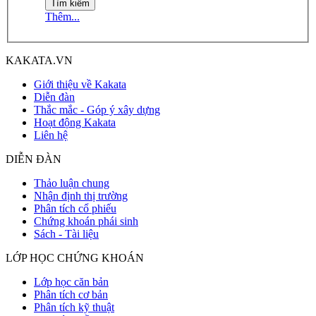
Thêm...
KAKATA.VN
Giới thiệu về Kakata
Diễn đàn
Thắc mắc - Góp ý xây dựng
Hoạt động Kakata
Liên hệ
DIỄN ĐÀN
Thảo luận chung
Nhận định thị trường
Phân tích cổ phiếu
Chứng khoán phái sinh
Sách - Tài liệu
LỚP HỌC CHỨNG KHOÁN
Lớp học căn bản
Phân tích cơ bản
Phân tích kỹ thuật