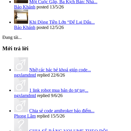
Một Cuộc Gặp, Ba Kịch Bản: Nhà...
Bảo Khánh
posted
13/5/26
Khi Dòng Tiền Lớn “Để Lại Dấu...
Bảo Khánh
posted
12/5/26
Đang tải...
Mới trả lời
Nhờ các bác bẻ khoá giúp code...
ngxlamdntd
replied
22/6/26
1 link robot mua bán do tự tay...
ngxlamdntd
replied
9/6/26
Chia sẻ code amibroker báo điểm...
Phong Lâm
replied
15/5/26