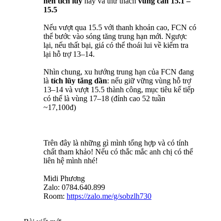
nền tích lũy
này và thử thách
vùng cản 15.1 –
15.5
Nếu vượt qua 15.5 với thanh khoản cao, FCN có
thể bước vào sóng tăng trung hạn mới. Ngược
lại, nếu thất bại, giá có thể thoái lui về kiểm tra
lại hỗ trợ 13–14.
Nhìn chung, xu hướng trung hạn của FCN đang
là
tích lũy tăng dần
: nếu giữ vững vùng hỗ trợ
13–14 và vượt 15.5 thành công, mục tiêu kế tiếp
có thể là vùng 17–18 (đỉnh cao 52 tuần
~17,100đ)
Trên đây là những gì mình tổng hợp và có tính
chất tham khảo! Nếu có thắc mắc anh chị có thể
liên hệ mình nhé!
Midi Phương
Zalo: 0784.640.899
Room:
https://zalo.me/g/sobzlh730