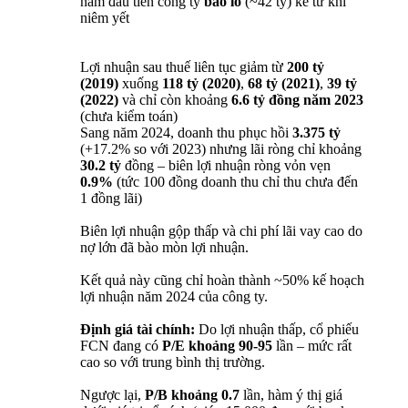
năm đầu tiên công ty
báo lỗ
(~42 tỷ) kể từ khi
niêm yết
Lợi nhuận sau thuế liên tục giảm từ
200 tỷ
(2019)
xuống
118 tỷ (2020)
,
68 tỷ (2021)
,
39 tỷ
(2022)
và chỉ còn khoảng
6.6 tỷ đồng năm 2023
(chưa kiểm toán)
Sang năm 2024, doanh thu phục hồi
3.375 tỷ
(+17.2% so với 2023) nhưng lãi ròng chỉ khoảng
30.2 tỷ
đồng – biên lợi nhuận ròng vỏn vẹn
0.9%
(tức 100 đồng doanh thu chỉ thu chưa đến
1 đồng lãi)
Biên lợi nhuận gộp thấp và chi phí lãi vay cao do
nợ lớn đã bào mòn lợi nhuận.
Kết quả này cũng chỉ hoàn thành ~50% kế hoạch
lợi nhuận năm 2024 của công ty.
Định giá tài chính:
Do lợi nhuận thấp, cổ phiếu
FCN đang có
P/E khoảng 90-95
lần – mức rất
cao so với trung bình thị trường.
Ngược lại,
P/B khoảng 0.7
lần, hàm ý thị giá