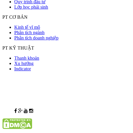
Quy trình đầu tư
Lớp học phái sinh
PT CƠ BẢN
Kinh tế vĩ mô
Phân tích ngành
Phân tích doanh nghiệp
PT KỸ THUẬT
Thanh khoản
Xu hướng
Indicator