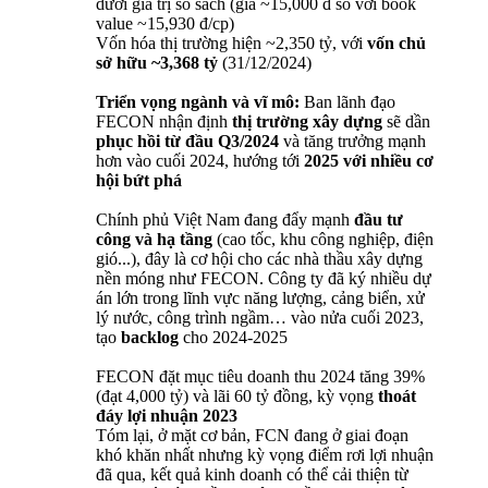
dưới giá trị sổ sách (giá ~15,000 đ so với book
value ~15,930 đ/cp)
Vốn hóa thị trường hiện ~2,350 tỷ, với
vốn chủ
sở hữu ~3,368 tỷ
(31/12/2024)
Triển vọng ngành và vĩ mô:
Ban lãnh đạo
FECON nhận định
thị trường xây dựng
sẽ dần
phục hồi từ đầu Q3/2024
và tăng trưởng mạnh
hơn vào cuối 2024, hướng tới
2025 với nhiều cơ
hội bứt phá
Chính phủ Việt Nam đang đẩy mạnh
đầu tư
công và hạ tầng
(cao tốc, khu công nghiệp, điện
gió...), đây là cơ hội cho các nhà thầu xây dựng
nền móng như FECON. Công ty đã ký nhiều dự
án lớn trong lĩnh vực năng lượng, cảng biển, xử
lý nước, công trình ngầm… vào nửa cuối 2023,
tạo
backlog
cho 2024-2025
FECON đặt mục tiêu doanh thu 2024 tăng 39%
(đạt 4,000 tỷ) và lãi 60 tỷ đồng, kỳ vọng
thoát
đáy lợi nhuận 2023
Tóm lại, ở mặt cơ bản, FCN đang ở giai đoạn
khó khăn nhất nhưng kỳ vọng điểm rơi lợi nhuận
đã qua, kết quả kinh doanh có thể cải thiện từ