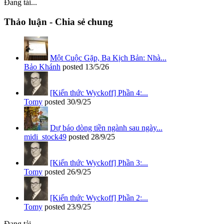
Đang tải...
Thảo luận - Chia sẻ chung
Một Cuộc Gặp, Ba Kịch Bản: Nhà...
Bảo Khánh
posted
13/5/26
[Kiến thức Wyckoff] Phần 4:...
Tomy
posted
30/9/25
Dự báo dòng tiền ngành sau ngày...
midi_stock49
posted
28/9/25
[Kiến thức Wyckoff] Phần 3:...
Tomy
posted
26/9/25
[Kiến thức Wyckoff] Phần 2:...
Tomy
posted
23/9/25
Đang tải...