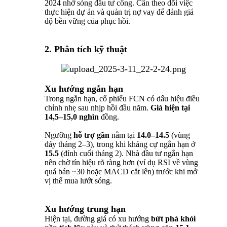
2024 nhờ sóng đầu tư công. Cần theo dõi việc
thực hiện dự án và quản trị nợ vay để đánh giá
độ bền vững của phục hồi.
2. Phân tích kỹ thuật
Xu hướng ngắn hạn
Trong ngắn hạn, cổ phiếu FCN có dấu hiệu điều
chỉnh nhẹ sau nhịp hồi đầu năm.
Giá hiện tại
14,5–15,0 nghìn
đồng.
Ngưỡng
hỗ trợ gần
nằm tại
14.0–14.5
(vùng
đáy tháng 2–3), trong khi kháng cự ngắn hạn ở
15.5
(đỉnh cuối tháng 2). Nhà đầu tư ngắn hạn
nên chờ tín hiệu rõ ràng hơn (ví dụ RSI về vùng
quá bán ~30 hoặc MACD cắt lên) trước khi mở
vị thế mua lướt sóng.
Xu hướng trung hạn
Hiện tại, đường giá có xu hướng
bứt phá khỏi