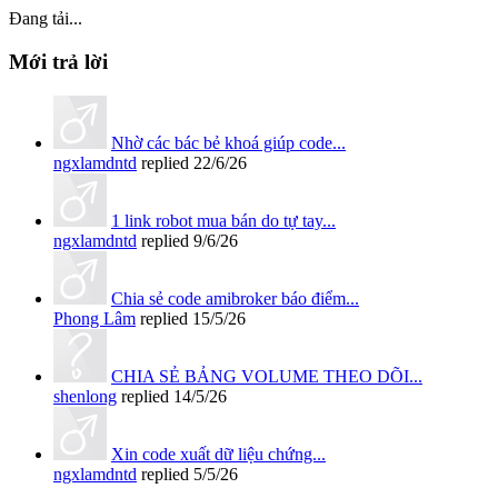
Đang tải...
Mới trả lời
Nhờ các bác bẻ khoá giúp code...
ngxlamdntd
replied
22/6/26
1 link robot mua bán do tự tay...
ngxlamdntd
replied
9/6/26
Chia sẻ code amibroker báo điểm...
Phong Lâm
replied
15/5/26
CHIA SẺ BẢNG VOLUME THEO DÕI...
shenlong
replied
14/5/26
Xin code xuất dữ liệu chứng...
ngxlamdntd
replied
5/5/26