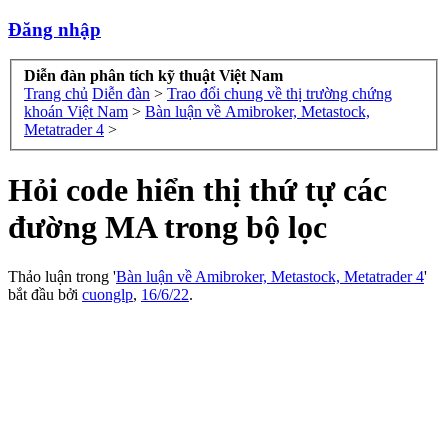
Đăng nhập
Diễn đàn phân tích kỹ thuật Việt Nam
Trang chủ
Diễn đàn
>
Trao đổi chung về thị trường chứng
khoán Việt Nam
>
Bàn luận về Amibroker, Metastock,
Metatrader 4
>
Hỏi code hiển thị thứ tự các
đường MA trong bộ lọc
Thảo luận trong '
Bàn luận về Amibroker, Metastock, Metatrader 4
'
bắt đầu bởi
cuonglp
,
16/6/22
.