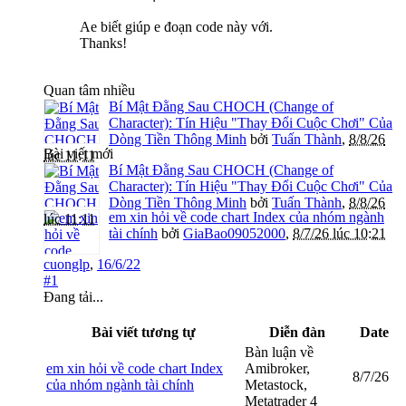
Ae biết giúp e đoạn code này với.
Thanks!
Quan tâm nhiều
Bí Mật Đằng Sau CHOCH (Change of
Character): Tín Hiệu "Thay Đổi Cuộc Chơi" Của
Dòng Tiền Thông Minh
bởi
Tuấn Thành
,
8/8/26
Bài viết mới
lúc 11:11
Bí Mật Đằng Sau CHOCH (Change of
Character): Tín Hiệu "Thay Đổi Cuộc Chơi" Của
Dòng Tiền Thông Minh
bởi
Tuấn Thành
,
8/8/26
em xin hỏi về code chart Index của nhóm ngành
lúc 11:11
tài chính
bởi
GiaBao09052000
,
8/7/26 lúc 10:21
cuonglp
,
16/6/22
#1
Đang tải...
Bài viết tương tự
Diễn đàn
Date
Bàn luận về
em xin hỏi về code chart Index
Amibroker,
8/7/26
của nhóm ngành tài chính
Metastock,
Metatrader 4