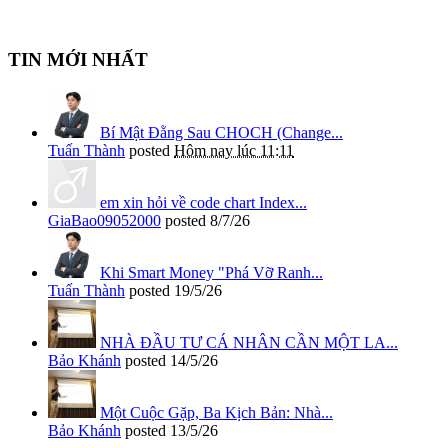
TIN MỚI NHẤT
Bí Mật Đằng Sau CHOCH (Change...
Tuấn Thành
posted
Hôm nay lúc 11:11
em xin hỏi về code chart Index...
GiaBao09052000
posted
8/7/26
Khi Smart Money "Phá Vỡ Ranh...
Tuấn Thành
posted
19/5/26
NHÀ ĐẦU TƯ CÁ NHÂN CẦN MỘT LA...
Bảo Khánh
posted
14/5/26
Một Cuộc Gặp, Ba Kịch Bản: Nhà...
Bảo Khánh
posted
13/5/26