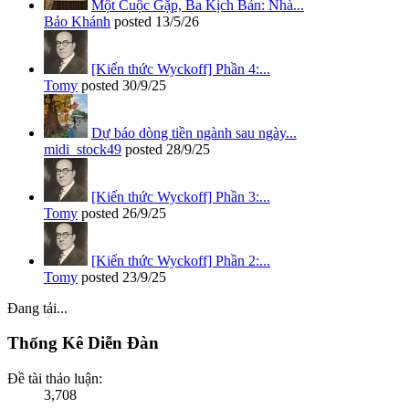
Một Cuộc Gặp, Ba Kịch Bản: Nhà...
Bảo Khánh
posted
13/5/26
[Kiến thức Wyckoff] Phần 4:...
Tomy
posted
30/9/25
Dự báo dòng tiền ngành sau ngày...
midi_stock49
posted
28/9/25
[Kiến thức Wyckoff] Phần 3:...
Tomy
posted
26/9/25
[Kiến thức Wyckoff] Phần 2:...
Tomy
posted
23/9/25
Đang tải...
Thống Kê Diễn Đàn
Đề tài thảo luận:
3,708