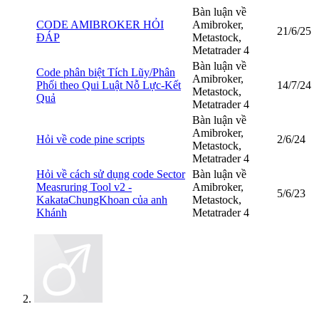
Bàn luận về
CODE AMIBROKER HỎI
Amibroker,
21/6/25
ĐÁP
Metastock,
Metatrader 4
Bàn luận về
Code phân biệt Tích Lũy/Phân
Amibroker,
Phối theo Qui Luật Nỗ Lực-Kết
14/7/24
Metastock,
Quả
Metatrader 4
Bàn luận về
Amibroker,
Hỏi về code pine scripts
2/6/24
Metastock,
Metatrader 4
Hỏi về cách sử dụng code Sector
Bàn luận về
Measruring Tool v2 -
Amibroker,
5/6/23
KakataChungKhoan của anh
Metastock,
Khánh
Metatrader 4