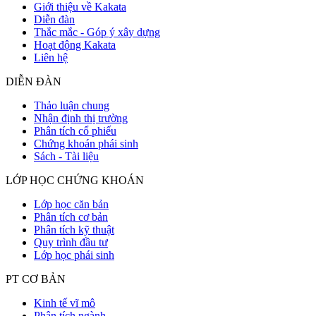
Giới thiệu về Kakata
Diễn đàn
Thắc mắc - Góp ý xây dựng
Hoạt động Kakata
Liên hệ
DIỄN ĐÀN
Thảo luận chung
Nhận định thị trường
Phân tích cổ phiếu
Chứng khoán phái sinh
Sách - Tài liệu
LỚP HỌC CHỨNG KHOÁN
Lớp học căn bản
Phân tích cơ bản
Phân tích kỹ thuật
Quy trình đầu tư
Lớp học phái sinh
PT CƠ BẢN
Kinh tế vĩ mô
Phân tích ngành