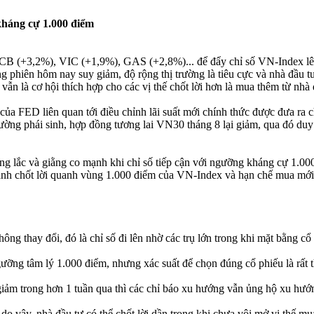
kháng cự 1.000 điểm
ư VCB (+3,2%), VIC (+1,9%), GAS (+2,8%)... để đẩy chỉ số VN-Index l
g phiên hôm nay suy giảm, độ rộng thị trường là tiêu cực và nhà đầu tư 
vẫn là cơ hội thích hợp cho các vị thế chốt lời hơn là mua thêm từ nhà 
của FED liên quan tới điều chỉnh lãi suất mới chính thức được đưa ra ch
trường phái sinh, hợp đồng tương lai VN30 tháng 8 lại giảm, qua đó duy
ung lắc và giằng co mạnh khi chỉ số tiếp cận với ngưỡng kháng cự 1.0
anh chốt lời quanh vùng 1.000 điểm của VN-Index và hạn chế mua mới 
g thay đổi, đó là chỉ số đi lên nhờ các trụ lớn trong khi mặt bằng cổ 
gưỡng tâm lý 1.000 điểm, nhưng xác suất để chọn đúng cổ phiếu là rất 
iảm trong hơn 1 tuần qua thì các chỉ báo xu hướng vẫn ủng hộ xu hướng
 do vậy, nhà đầu tư có thể chốt lời dần trong khi chưa vội mở vị thế mu