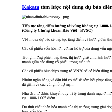
Kakata
tóm lược nội dung dự báo diễn
Tiếp tục tăng điểm hướng tới vùng kháng cự 1.000-1
(Công ty Chứng khoán Bảo Việt - BVSC)
VN-Index dự báo sẽ tiếp tục tăng điểm và hướng đến thử
Các cổ phiếu vốn hóa lớn với sự hỗ trợ của dòng vốn ngoại
Trong những phiên tiếp theo, thị trường sẽ chịu ảnh hưởn
mạnh giữa các dòng cổ phiếu trong tuần tới.
Các cổ phiếu bluechips trong rổ VN30 sẽ có biến động t
Nhóm ngân hàng và dầu khí có thể sẽ sớm hồi phục tăng 
đã giảm về các vùng hỗ trợ mạnh.
Nhà đầu tư được khuyến duy trì tỷ trọng danh mục ở mức 
cự 1.000-1.005 điểm.
Do tính chất phân hóa mạnh của thị trường trong giai đoạ
bản, vốn hóa lớn…