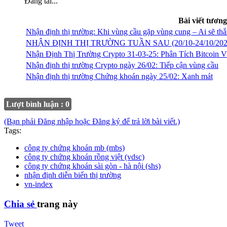
Đang tải...
Bài viết tương
Nhận định thị trường: Khi vùng cầu gặp vùng cung – Ai sẽ thắ
NHẬN ĐỊNH THỊ TRƯỜNG TUẦN SAU (20/10-24/10/202
Nhận Định Thị Trường Crypto 31-03-25: Phân Tích Bitcoin
Nhận định thị trường Crypto ngày 26/02: Tiếp cận vùng cầu
Nhận định thị trường Chứng khoán ngày 25/02: Xanh mát
Lượt bình luận : 0
(Bạn phải Đăng nhập hoặc Đăng ký để trả lời bài viết.)
Tags:
công ty chứng khoán mb (mbs)
công ty chứng khoán rồng việt (vdsc)
công ty chứng khoán sài gòn - hà nội (shs)
nhận định diễn biến thị trường
vn-index
Chia sẻ
trang này
Tweet