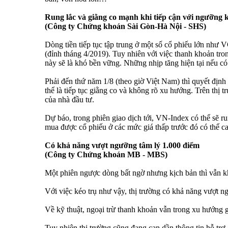
Rung lắc và giằng co mạnh khi tiếp cận với ngưỡng 
(Công ty Chứng khoán Sài Gòn-Hà Nội - SHS)
Dòng tiền tiếp tục tập trung ở một số cổ phiếu lớn nh
(đỉnh tháng 4/2019). Tuy nhiên với việc thanh khoản tron
này sẽ là khó bền vững. Những nhịp tăng hiện tại nếu có 
Phải đến thứ năm 1/8 (theo giờ Việt Nam) thì quyết định 
thể là tiếp tục giằng co và không rõ xu hướng. Trên thị 
của nhà đầu tư.
Dự báo, trong phiên giao dịch tới, VN-Index có thể sẽ r
mua được cổ phiếu ở các mức giá thấp trước đó có thể c
Có khả năng vượt ngưỡng tâm lý 1.000 điểm
(Công ty Chứng khoán MB - MBS)
Một phiên ngược dòng bất ngờ nhưng kịch bản thì vẫn khôn
Với việc kéo trụ như vậy, thị trường có khả năng vượt n
Về kỹ thuật, ngoại trừ thanh khoản vẫn trong xu hướng g
Tuy nhiên thị trường cũng đang cạn dần thông tin hỗ trợ,