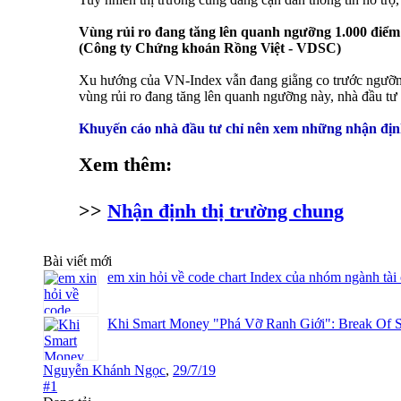
Vùng rủi ro đang tăng lên quanh ngưỡng 1.000 điểm
(Công ty Chứng khoán Rồng Việt - VDSC)
Xu hướng của VN-Index vẫn đang giằng co trước ngưỡng
vùng rủi ro đang tăng lên quanh ngưỡng này, nhà đầu tư 
Khuyến cáo nhà đầu tư chỉ nên xem những nhận định
Xem thêm:
>>
Nhận định thị trường chung
Bài viết mới
em xin hỏi về code chart Index của nhóm ngành tài
Khi Smart Money "Phá Vỡ Ranh Giới": Break Of S
Nguyễn Khánh Ngọc
,
29/7/19
#1