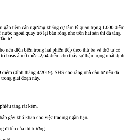
ên gần tiệm cận ngưỡng kháng cự tâm lý quan trọng 1.000 điểm
nước ngoài quay trở lại bán ròng nhẹ trên hai sàn thì đà tăng
đầu tư.
o nên diễn biến trong hai phiên tiếp theo thứ ba và thứ tư có
 trì basis âm ở mức -2,64 điểm cho thấy sự thận trọng nhất định
00 điểm (đỉnh tháng 4/2019). SHS cho rằng nhà đầu tư nếu đã
trong giai đoạn này.
phiếu tăng rất kém.
thấp gây khó khăn cho việc trading ngắn hạn.
 đi lên của thị trường.
a mới.