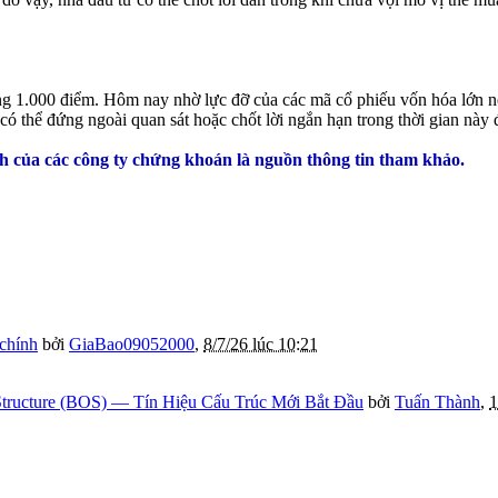
 1.000 điểm. Hôm nay nhờ lực đỡ của các mã cổ phiếu vốn hóa lớn n
có thể đứng ngoài quan sát hoặc chốt lời ngắn hạn trong thời gian này
 của các công ty chứng khoán là nguồn thông tin tham khảo.
 chính
bởi
GiaBao09052000
,
8/7/26 lúc 10:21
tructure (BOS) — Tín Hiệu Cấu Trúc Mới Bắt Đầu
bởi
Tuấn Thành
,
1