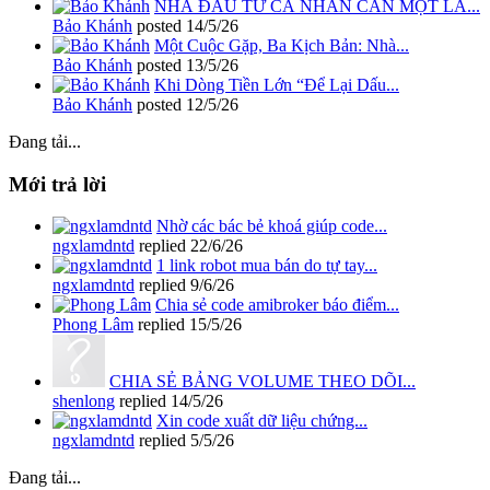
NHÀ ĐẦU TƯ CÁ NHÂN CẦN MỘT LA...
Bảo Khánh
posted
14/5/26
Một Cuộc Gặp, Ba Kịch Bản: Nhà...
Bảo Khánh
posted
13/5/26
Khi Dòng Tiền Lớn “Để Lại Dấu...
Bảo Khánh
posted
12/5/26
Đang tải...
Mới trả lời
Nhờ các bác bẻ khoá giúp code...
ngxlamdntd
replied
22/6/26
1 link robot mua bán do tự tay...
ngxlamdntd
replied
9/6/26
Chia sẻ code amibroker báo điểm...
Phong Lâm
replied
15/5/26
CHIA SẺ BẢNG VOLUME THEO DÕI...
shenlong
replied
14/5/26
Xin code xuất dữ liệu chứng...
ngxlamdntd
replied
5/5/26
Đang tải...