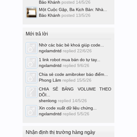
Bảo Khánh
posted
14/5/26
Một Cuộc Gặp, Ba Kịch Bản: Nhà...
Bảo Khánh
posted
13/5/26
Mới trả lời
Nhờ các bác bẻ khoá giúp code...
ngxlamdntd
replied
22/6/26
1 link robot mua bán do tự tay...
ngxlamdntd
replied
9/6/26
Chia sẻ code amibroker báo điểm...
Phong Lâm
replied
15/5/26
CHIA SẺ BẢNG VOLUME THEO
DÕI...
shenlong
replied
14/5/26
Xin code xuất dữ liệu chứng...
ngxlamdntd
replied
5/5/26
Nhận định thị trường hàng ngày