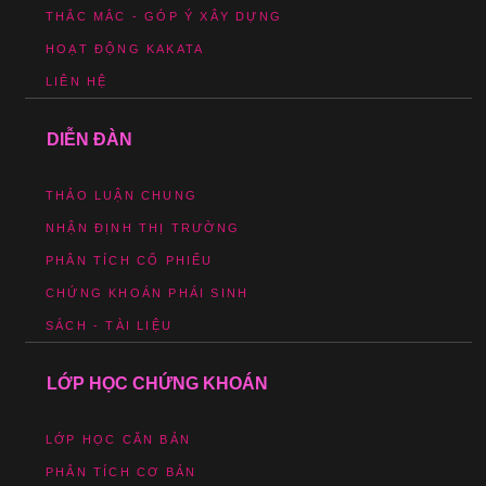
THẮC MẮC - GÓP Ý XÂY DỰNG
HOẠT ĐỘNG KAKATA
LIÊN HỆ
DIỄN ĐÀN
THẢO LUẬN CHUNG
NHẬN ĐỊNH THỊ TRƯỜNG
PHÂN TÍCH CỔ PHIẾU
CHỨNG KHOÁN PHÁI SINH
SÁCH - TÀI LIỆU
LỚP HỌC CHỨNG KHOÁN
LỚP HỌC CĂN BẢN
PHÂN TÍCH CƠ BẢN