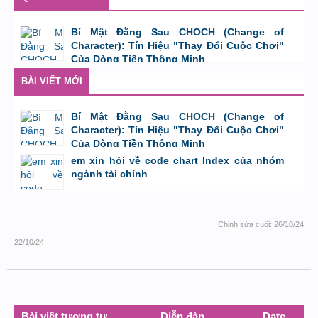
Bí Mật Đằng Sau CHOCH (Change of
Character): Tín Hiệu "Thay Đổi Cuộc Chơi"
Của Dòng Tiền Thông Minh
bởi
Tuấn Thành
,
8/8/26 lúc 11:11
BÀI VIẾT MỚI
Bí Mật Đằng Sau CHOCH (Change of
Character): Tín Hiệu "Thay Đổi Cuộc Chơi"
Của Dòng Tiền Thông Minh
bởi
Tuấn Thành
,
8/8/26 lúc 11:11
em xin hỏi về code chart Index của nhóm
ngành tài chính
bởi
GiaBao09052000
,
8/7/26 lúc 10:21
Chỉnh sửa cuối:
26/10/24
22/10/24
Bài viết tương tự
Diễn đàn
Date