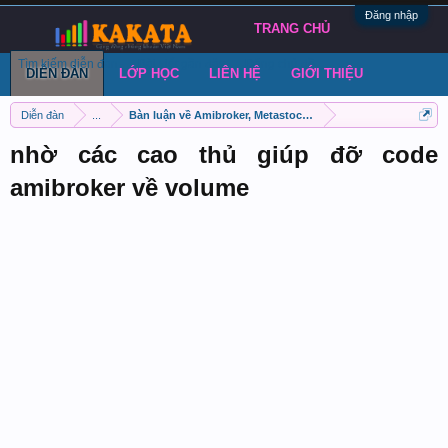
Đăng nhập
TRANG CHỦ
Tìm kiếm diễn đàn
Bài viết gần đây
Đăng chủ đề
DIỄN ĐÀN
LỚP HỌC
LIÊN HỆ
GIỚI THIỆU
Diễn đàn
...
Bàn luận về Amibroker, Metastock, Metatrader 4
nhờ các cao thủ giúp đỡ code
amibroker về volume