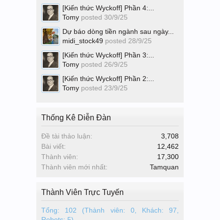
[Kiến thức Wyckoff] Phần 4:...
Tomy
posted
30/9/25
Dự báo dòng tiền ngành sau ngày...
midi_stock49
posted
28/9/25
[Kiến thức Wyckoff] Phần 3:...
Tomy
posted
26/9/25
[Kiến thức Wyckoff] Phần 2:...
Tomy
posted
23/9/25
Thống Kê Diễn Đàn
Đề tài thảo luận:
3,708
Bài viết:
12,462
Thành viên:
17,300
Thành viên mới nhất:
Tamquan
Thành Viên Trực Tuyến
Tổng: 102 (Thành viên: 0, Khách: 97,
Robots: 5)