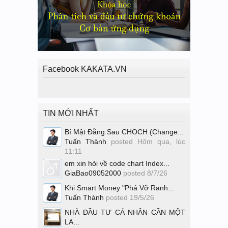
Facebook KAKATA.VN
TIN MỚI NHẤT
Bí Mật Đằng Sau CHOCH (Change...
Tuấn Thành
posted
Hôm qua, lúc
11:11
em xin hỏi về code chart Index...
GiaBao09052000
posted
8/7/26
Khi Smart Money "Phá Vỡ Ranh...
Tuấn Thành
posted
19/5/26
NHÀ ĐẦU TƯ CÁ NHÂN CẦN MỘT
LA...