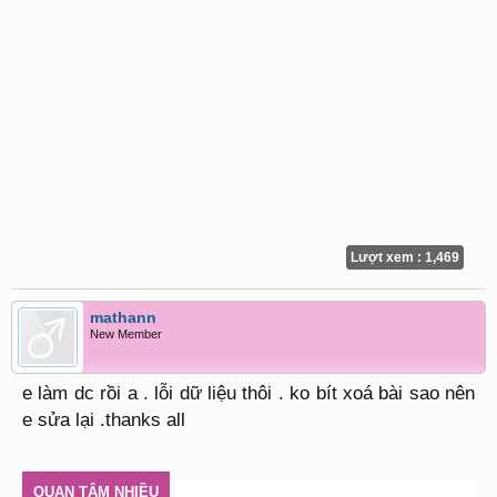
Lượt xem : 1,469
mathann
New Member
e làm dc rồi a . lỗi dữ liệu thôi . ko bít xoá bài sao nên
e sửa lại .thanks all
QUAN TÂM NHIỀU