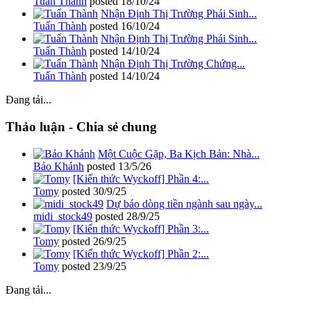
Tuấn Thành
posted
18/10/24
Nhận Định Thị Trường Phái Sinh...
Tuấn Thành
posted
16/10/24
Nhận Định Thị Trường Phái Sinh...
Tuấn Thành
posted
14/10/24
Nhận Định Thị Trường Chứng...
Tuấn Thành
posted
14/10/24
Đang tải...
Thảo luận - Chia sẻ chung
Một Cuộc Gặp, Ba Kịch Bản: Nhà...
Bảo Khánh
posted
13/5/26
[Kiến thức Wyckoff] Phần 4:...
Tomy
posted
30/9/25
Dự báo dòng tiền ngành sau ngày...
midi_stock49
posted
28/9/25
[Kiến thức Wyckoff] Phần 3:...
Tomy
posted
26/9/25
[Kiến thức Wyckoff] Phần 2:...
Tomy
posted
23/9/25
Đang tải...