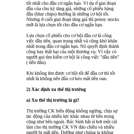
tốt nhất cho đầu cơ ngắn hạn. Ví dụ ở giai đoạn
đầu của chu kỳ tăng giá, những cổ phiếu hàng
đầu (blue chips) thường là những cơ hội tốt.
Nhưng ở cuối giai đoạn tăng giá thì penny stocks
mới là lựa chọn tốt cho đầu cơ ngắn hạn.
Lựa chọn cổ phiếu cho cơ hội đầu cơ là công
việc đầu tiên, quan trọng nhất và cũng khó khăn
nhất trong đầu cơ ngắn hạn. Nó quyết định thành
công hay thất bại của một thương vụ. Vì vậy có
người gọi tìm kiếm cơ hội là công việc "đầu tiên"
( tiền đâu).
Khi không tìm được cơ hội tốt để đầu cơ thì tốt
nhất là không nên đầu cơ kẻo mất tiền oan.
2) Xác định xu thế thị trường
a) Xu thế thị trường là gì?
Thị trường CK biến động không ngừng, chịu sự
tác động của nhiều lực khác nhau từ bên trong
cũng như bên ngoài. Bác Sinh hắt sì hơi một cái
làm cho thị trường CK VN đảo chiều và nhiều
người bị mất tiền. Dường như chúng ta không