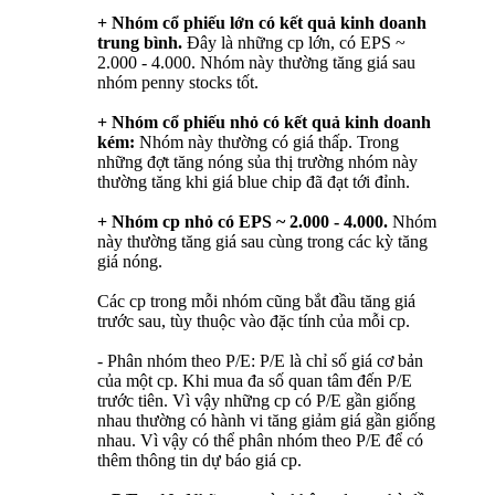
+ Nhóm cổ phiếu lớn có kết quả kinh doanh
trung bình.
Đây là những cp lớn, có EPS ~
2.000 - 4.000. Nhóm này thường tăng giá sau
nhóm penny stocks tốt.
+ Nhóm cổ phiếu nhỏ có kết quả kinh doanh
kém:
Nhóm này thường có giá thấp. Trong
những đợt tăng nóng sủa thị trường nhóm này
thường tăng khi giá blue chip đã đạt tới đỉnh.
+ Nhóm cp nhỏ có EPS ~ 2.000 - 4.000.
Nhóm
này thường tăng giá sau cùng trong các kỳ tăng
giá nóng.
Các cp trong mỗi nhóm cũng bắt đầu tăng giá
trước sau, tùy thuộc vào đặc tính của mỗi cp.
- Phân nhóm theo P/E: P/E là chỉ số giá cơ bản
của một cp. Khi mua đa số quan tâm đến P/E
trước tiên. Vì vậy những cp có P/E gần giống
nhau thường có hành vi tăng giảm giá gần giống
nhau. Vì vậy có thể phân nhóm theo P/E để có
thêm thông tin dự báo giá cp.