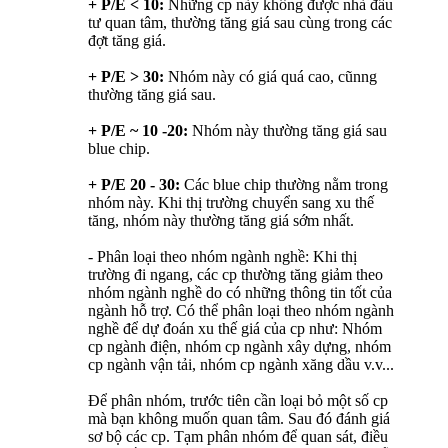
+ P/E < 10:
Những cp này không được nhà đầu
tư quan tâm, thường tăng giá sau cùng trong các
đợt tăng giá.
+ P/E > 30:
Nhóm này có giá quá cao, cũnng
thường tăng giá sau.
+ P/E ~ 10 -20:
Nhóm này thường tăng giá sau
blue chip.
+ P/E 20 - 30:
Các blue chip thường nằm trong
nhóm này. Khi thị trường chuyển sang xu thế
tăng, nhóm này thường tăng giá sớm nhất.
- Phân loại theo nhóm ngành nghề: Khi thị
trường đi ngang, các cp thường tăng giảm theo
nhóm ngành nghề do có những thông tin tốt của
ngành hỗ trợ. Có thể phân loại theo nhóm ngành
nghề để dự đoán xu thế giá của cp như: Nhóm
cp ngành điện, nhóm cp ngành xây dựng, nhóm
cp ngành vận tải, nhóm cp ngành xăng dầu v.v...
Để phân nhóm, trước tiên cần loại bỏ một số cp
mà bạn không muốn quan tâm. Sau đó đánh giá
sơ bộ các cp. Tạm phân nhóm để quan sát, điều