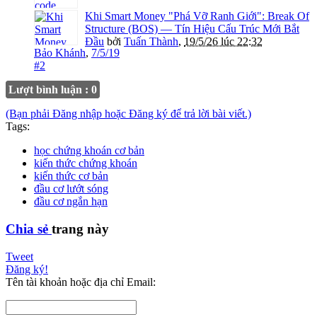
Khi Smart Money "Phá Vỡ Ranh Giới": Break Of
Structure (BOS) — Tín Hiệu Cấu Trúc Mới Bắt
Đầu
bởi
Tuấn Thành
,
19/5/26 lúc 22:32
Bảo Khánh
,
7/5/19
#2
Lượt bình luận : 0
(Bạn phải Đăng nhập hoặc Đăng ký để trả lời bài viết.)
Tags:
học chứng khoán cơ bản
kiến thức chứng khoán
kiến thức cơ bản
đầu cơ lướt sóng
đầu cơ ngắn hạn
Chia sẻ
trang này
Tweet
Đăng ký!
Tên tài khoản hoặc địa chỉ Email: