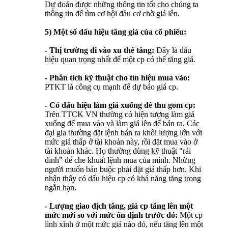
Dự đoán được những thông tin tốt cho chúng ta
thông tin để tìm cơ hội đầu cơ chờ giá lên.
5) Một số dấu hiệu tăng giá của cổ phiếu:
- Thị trường đi vào xu thế tăng:
Đây là dấu
hiệu quan trọng nhất để một cp có thể tăng giá.
- Phân tích kỹ thuật cho tín hiệu mua vào:
PTKT là công cụ mạnh để dự báo giá cp.
- Có dấu hiệu làm giá xuống để thu gom cp:
Trên TTCK VN thường có hiện tượng làm giá
xuống để mua vào và làm giá lên để bán ra. Các
đại gia thường đặt lệnh bán ra khối lượng lớn với
mức giá thấp ở tài khoản này, rồi đặt mua vào ở
tài khoản khác. Họ thường dùng kỹ thuật "rải
đinh" để che khuất lệnh mua của mình. Những
người muốn bán buộc phải đặt giá thấp hơn. Khi
nhận thấy có dấu hiệu cp có khả năng tăng trong
ngắn hạn.
- Lượng giao dịch tăng, giá cp tăng lên một
mức mới so với mức ổn định trước đó:
Một cp
lình xình ở một mức giá nào đó, nếu tăng lên một