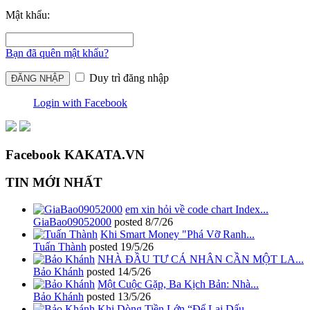
Mật khẩu:
Bạn đã quên mật khẩu?
Duy trì đăng nhập
Login with Facebook
Facebook KAKATA.VN
TIN MỚI NHẤT
em xin hỏi về code chart Index...
GiaBao09052000
posted
8/7/26
Khi Smart Money "Phá Vỡ Ranh...
Tuấn Thành
posted
19/5/26
NHÀ ĐẦU TƯ CÁ NHÂN CẦN MỘT LA...
Bảo Khánh
posted
14/5/26
Một Cuộc Gặp, Ba Kịch Bản: Nhà...
Bảo Khánh
posted
13/5/26
Khi Dòng Tiền Lớn “Để Lại Dấu...