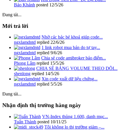
Bảo Khánh
posted
12/5/26
Đang tải...
Mới trả lời
Nhờ các bác bẻ khoá giúp code...
ngxlamdntd
replied
22/6/26
1 link robot mua bán do tự tay...
ngxlamdntd
replied
9/6/26
Chia sẻ code amibroker báo điểm...
Phong Lâm
replied
15/5/26
CHIA SẺ BẢNG VOLUME THEO DÕI...
shenlong
replied
14/5/26
Xin code xuất dữ liệu chứng...
ngxlamdntd
replied
5/5/26
Đang tải...
Nhận định thị trường hàng ngày
VN-Index thủng 1.600, danh mục...
Tuấn Thành
posted
10/11/25
Tôi không lo thị trường giảm –...