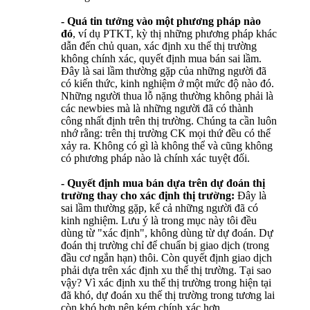
- Quá tin tưởng vào một phương pháp nào
đó
, ví dụ PTKT, kỳ thị những phương pháp khác
dẫn đến chủ quan, xác định xu thế thị trường
không chính xác, quyết định mua bán sai lầm.
Đây là sai lầm thường gặp của những người đã
có kiến thức, kinh nghiệm ở một mức độ nào đó.
Những người thua lỗ nặng thường không phải là
các newbies mà là những người đã có thành
công nhất định trên thị trường. Chúng ta cần luôn
nhớ rằng: trên thị trường CK mọi thứ đều có thể
xảy ra. Không có gì là không thể và cũng không
có phương pháp nào là chính xác tuyệt đối.
- Quyết định mua bán dựa trên dự đoán thị
trường thay cho xác định thị trường:
Đây là
sai lầm thường gặp, kể cả những người đã có
kinh nghiệm. Lưu ý là trong mục này tôi đều
dùng từ "xác định", không dùng từ dự đoán. Dự
đoán thị trường chỉ để chuẩn bị giao dịch (trong
đầu cơ ngắn hạn) thôi. Còn quyết định giao dịch
phải dựa trên xác định xu thế thị trường. Tại sao
vậy? Vì xác định xu thế thị trường trong hiện tại
đã khó, dự đoán xu thế thị trường trong tương lai
còn khó hơn nên kém chính xác hơn.