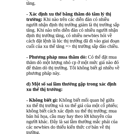
tăng.
- Xác định xu thế bằng thăm dò tâm lý thị
trường:
Khi nào trên các diễn đàn có nhiều
người nhận định thị trường giảm là thị trường sắp
tăng. Khi nào trên diễn đàn có nhiều người nhận
định thị trường tăng, có nhiều newbies hỏi về
cách đặt lệnh là lúc thị trường đã đi vào giai đoạn
cuối của xu thế tăng => thị trường sắp đảo chiều.
- Phương pháp mua thăm dò:
Có thể đặt mua
thăm dò một lượng nhỏ cp ở một mức giá nào đó
để thăm dò thị trường. Tôi không biết gì nhiều về
phương pháp này.
d) Một số sai lầm thường gặp trong xác định
xu thế thị trường:
- Không biết gì:
Không biết mối quan hệ giữa
xu thế thị trường và xu thế giá của một cổ phiếu;
không biết cách xác định xu thế thị trường; mua
bán hú họa, cầu may hay theo lời khuyên của
người khác. Đây là sai lầm thường mắc phải của
các newbies do thiếu kiến thức cơ bản về thị
trường.