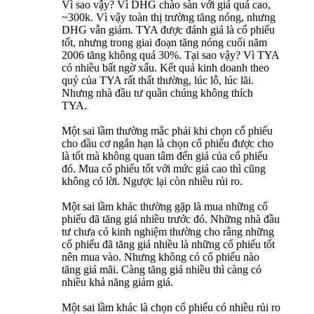
Vì sao vậy? Vì DHG chào sàn với giá quá cao,
~300k. Vì vậy toàn thị trường tăng nóng, nhưng
DHG vẫn giảm. TYA được đánh giá là cổ phiếu
tốt, nhưng trong giai đoạn tăng nóng cuối năm
2006 tăng không quá 30%. Tại sao vậy? Vì TYA
có nhiều bất ngờ xấu. Kết quả kinh doanh theo
quý của TYA rất thất thường, lúc lỗ, lúc lãi.
Nhưng nhà đầu tư quần chúng không thích
TYA.
Một sai lầm thường mắc phải khi chọn cổ phiếu
cho đầu cơ ngắn hạn là chọn cổ phiếu được cho
là tốt mà không quan tâm đến giá của cổ phiếu
đó. Mua cổ phiếu tốt với mức giá cao thì cũng
không có lời. Ngược lại còn nhiều rủi ro.
Một sai lầm khác thường gặp là mua những cổ
phiếu đã tăng giá nhiều trước đó. Những nhà đầu
tư chưa có kinh nghiệm thường cho rằng những
cổ phiếu đã tăng giá nhiều là những cổ phiếu tốt
nên mua vào. Nhưng không có cổ phiếu nào
tăng giá mãi. Càng tăng giá nhiều thì càng có
nhiều khả năng giảm giá.
Một sai lầm khác là chọn cổ phiếu có nhiều rủi ro