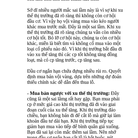
Sở dĩ nhiều người mắc sai lầm này là vì sợ khi xu
thế thị trường đã rõ ràng thì không còn cơ hội
đầu cơ. Vì vậy họ vội vàng mua vào kẻo người
khác mua trước mất. Đây là một sai lầm. Khi xu
thế thị trường đã rõ ràng chúng ta vẫn còn nhiều
cơ hội tốt. Bỏ lỡ cơ hội này, chúng ta còn cơ hội
khác, miễn là biết tìm và không cố mua vào một
loại cổ phiếu nào đó. Vì khi thị trường bắt đầu đi
vào xu thế tăng thì các cp tốt không tăng đồng
loạt, mà có cp tăng trước, cp tăng sau.
Đầu cơ ngắn hạn chứa đựng nhiều rủi ro. Quyết
định mua bán vội vàng, dựa trên những dự đoán
thiếu chính xác dễ dẫn đến thua lỗ.
- Mua bán ngược với xu thế thị trường:
Đây
cũng là một sai lâmg rất hay gặp. Bạn mua phải
cp ở mức giá cao khi thị trường đã đi vào giai
đoạn cuối của xu thế tăng. Khi thị trường đảo
chiều, bạn không bán đi để cắt lỗ mà giữ lại làm
khoản đầu tư dài hạn. Khi thị trường tiếp tục
giảm bạn mua vào tiếp để bình quân giá xuống.
Bạn đã sai lại còn mắc thêm sai lầm. Nên nhớ
trong đầu cơ ngắn hạn cắt lỗ là bắt buộc, trừ