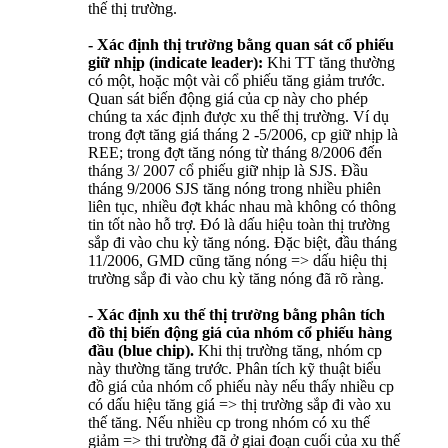
thế thị trường.
- Xác định thị trường bằng quan sát cổ phiếu
giữ nhịp (indicate leader):
Khi TT tăng thường
có một, hoặc một vài cổ phiếu tăng giảm trước.
Quan sát biến động giá của cp này cho phép
chúng ta xác định được xu thế thị trường. Ví dụ
trong đợt tăng giá tháng 2 -5/2006, cp giữ nhịp là
REE; trong đợt tăng nóng từ tháng 8/2006 đến
tháng 3/ 2007 cổ phiếu giữ nhịp là SJS. Đầu
tháng 9/2006 SJS tăng nóng trong nhiều phiên
liên tục, nhiều đợt khác nhau mà không có thông
tin tốt nào hỗ trợ. Đó là dấu hiệu toàn thị trường
sắp đi vào chu kỳ tăng nóng. Đặc biệt, đầu tháng
11/2006, GMD cũng tăng nóng => dấu hiệu thị
trường sắp đi vào chu kỳ tăng nóng đã rõ ràng.
- Xác định xu thế thị trường bằng phân tích
đồ thị biến động giá của nhóm cổ phiếu hàng
đầu (blue chip).
Khi thị trường tăng, nhóm cp
này thường tăng trước. Phân tích kỹ thuật biểu
đồ giá của nhóm cổ phiếu này nếu thấy nhiều cp
có dấu hiệu tăng giá => thị trường sắp đi vào xu
thế tăng. Nếu nhiều cp trong nhóm có xu thế
giảm => thi trường đã ở giai đoạn cuối của xu thế