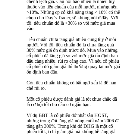
chênh lệch giá. Câu hỏi bao nhiêu là nhiều tùy
thuộc vào tiêu chuẩn của mỗi người, nhưng nên
>10%. Những cp có khả năng tăng < 10% có thể
chọn cho Day`s Trader, sẽ không nói ở đây. Với
tôi, tiêu chuẩn đó là >30% so với mức giá mua
vào.
Tiêu chuẩn chưa tăng giá nhiều cũng tùy ở mỗi
người. Với tôi, tiêu chuẩn đó là chưa tăng quá
30% mức giá ổn định trứơc đó. Mua vào những
cổ phiếu đã tăng giá so với mức giá ổn định ban
đầu càng nhiều, rủi ro càng cao. Vì nếu cổ phiếu
cổ phiếu đó giảm giá thì thường quay lại mức giá
ổn định ban đầu.
Còn tiêu chuẩn không có bất ngờ xấu là để hạn
chế rủi ro.
Một cổ phiếu được đánh giá là tốt chưa chắc đã
là cơ hội tốt cho đầu cơ ngắn hạn.
Ví dụ BBT là cổ phiếu dở nhất sàn HOST,
nhưng trong đợt tăng giá nóng cuối năm 2006 đã
tăng gần 300%. Trong khi đó DHG là một cổ
phiếu tốt lại chỉ giảm giá mà không hề tăng giá.