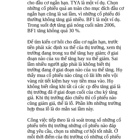
cho đầu cơ ngắn hạn. TYA là một ví dụ. Chọn
những cổ phiếu quá an toàn cho mục đích đầu cơ
ngắn hạn cũng là sai lầm, vì những cổ phiếu đó
thường không tăng giá nhiều. BF1 là một ví dụ.
Trong suốt đợt tăng giá nóng cuối năm 2006,
BF1 tăng không quá 30 %.
Để tìm kiến cơ hôi cho đầu cơ ngắn hạn, trước
tiên phải xác định xu thế của thị trường, xem thị
trường đang trong xu thế tăng hay giảm; ở giai
đoạn nào của xu thế tăng hay xu thế giảm. Sai
lầm nhiều người gặp phải là không biết thị
trường đang ở giai đoạn nào của xu thế tăng. Họ
thấy mua cổ phiếu nào cũng có lãi lớn nên vội
vàng rút tiết kiệm hay vay tiền mua vào. Họ
không biết rằng khi tất cả các cp đều tăng giá là
thị trường đã ở giai đoạn cuối của chu kỳ tăng
giá. Khi thị trường đảo chiều thì cổ phiếu nào
cũng giảm giá, thế là lỗ. Phần lớn những trường
hợp thua lỗ là do mắn sai lầm này.
Công việc tiếp theo là rà soát trong số những cổ
phiếu trên thị trường những cổ phiếu nào đáp
ứng yêu cầu, chọn ra những cơ hội tốt nhất. Ở
mỗi thời điểm của thị trường có những cổ phiếu