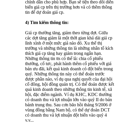
chỉnh dần cho phù hợp. Bạn sẽ tiện theo dõi diễn
biến giá cp trên thị trường hơn và có thêm thông
tin để dự đoán giá cp.
4) Tìm kiếm thông tin:
Giá cp thường tăng, giảm theo từng đợt. Giữa
các dợt tăng giảm là một thời gian khá dài giá cp
lình xình ở một mức giá nào đó. Xu thế thị
trường và những thông tin là những nhân tố kích
thích giá cp tăng hay giảm trong ngắn hạn.
Những thông tin tts có thể là: chia cổ phiếu
thưởng, cổ tưc, phát hành thêm cổ phiếu với giá
bán ưu đãi, kết quả kinh doanh có đột biến trong
quý. Những thông tin này có thể đoán trước
được phần nào, ví dụ qua nghị quyết của đại hội
cổ đông, hội đồng quản trị. Có thể đoán được kết
quả kinh doanh theo những thông tin kinh tế, xã
hội, đặc điểm ngành. Ví dụ KHC, KDC thường
có doanh thu và lợi nhuận lớn vào quý II do bán
bánh trung thu. Sau cơn bão hồi tháng 9/2006 ở
vùng đồng bằng Nam bộ, có thể dự đoán DCT
có doanh thu và lợi nhuận đột biến vào quý 4
v.v...