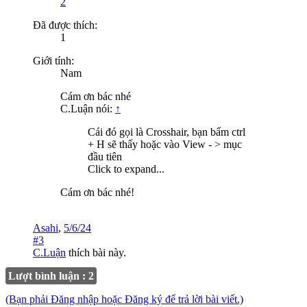
2
Đã được thích:
1
Giới tính:
Nam
Cám ơn bác nhé
C.Luận nói:
↑
Cái đó gọi là Crosshair, bạn bấm ctrl
+ H sẽ thấy hoặc vào View - > mục
đầu tiên
Click to expand...
Cám ơn bác nhé!
Asahi
,
5/6/24
#3
C.Luận
thích bài này.
Lượt bình luận : 2
(Bạn phải Đăng nhập hoặc Đăng ký để trả lời bài viết.)