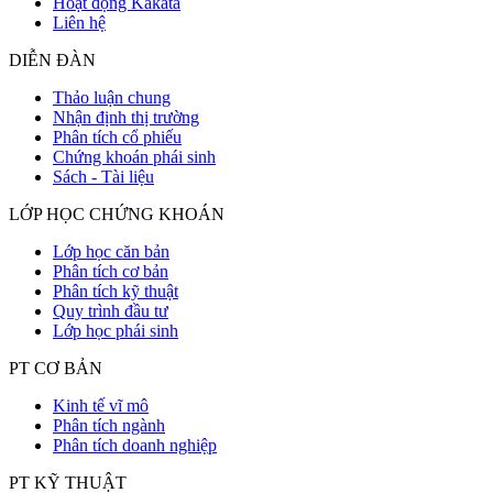
Hoạt động Kakata
Liên hệ
DIỄN ĐÀN
Thảo luận chung
Nhận định thị trường
Phân tích cổ phiếu
Chứng khoán phái sinh
Sách - Tài liệu
LỚP HỌC CHỨNG KHOÁN
Lớp học căn bản
Phân tích cơ bản
Phân tích kỹ thuật
Quy trình đầu tư
Lớp học phái sinh
PT CƠ BẢN
Kinh tế vĩ mô
Phân tích ngành
Phân tích doanh nghiệp
PT KỸ THUẬT