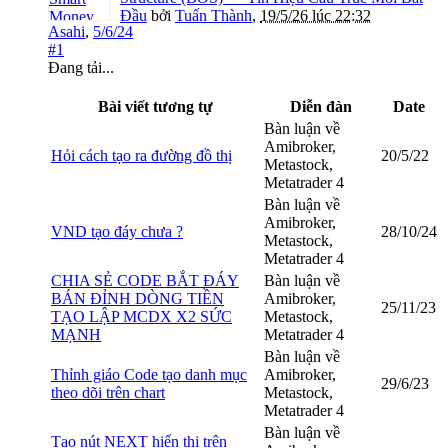
Đầu
bởi
Tuấn Thành
,
19/5/26 lúc 22:32
Asahi
,
5/6/24
#1
Đang tải...
Bài viết tương tự
Diễn đàn
Date
Bàn luận về
Amibroker,
Hỏi cách tạo ra đường đồ thị
20/5/22
Metastock,
Metatrader 4
Bàn luận về
Amibroker,
VND tạo đáy chưa ?
28/10/24
Metastock,
Metatrader 4
CHIA SẺ CODE BẮT ĐÁY
Bàn luận về
BÁN ĐỈNH DÒNG TIỀN
Amibroker,
25/11/23
TẠO LẬP MCDX X2 SỨC
Metastock,
MẠNH
Metatrader 4
Bàn luận về
Thỉnh giáo Code tạo danh mục
Amibroker,
29/6/23
theo dõi trên chart
Metastock,
Metatrader 4
Bàn luận về
Tạo nút NEXT hiển thị trên