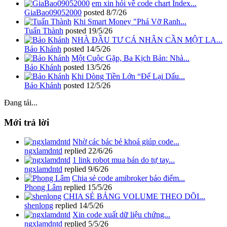
em xin hỏi về code chart Index...
GiaBao09052000
posted
8/7/26
Khi Smart Money "Phá Vỡ Ranh...
Tuấn Thành
posted
19/5/26
NHÀ ĐẦU TƯ CÁ NHÂN CẦN MỘT LA...
Bảo Khánh
posted
14/5/26
Một Cuộc Gặp, Ba Kịch Bản: Nhà...
Bảo Khánh
posted
13/5/26
Khi Dòng Tiền Lớn “Để Lại Dấu...
Bảo Khánh
posted
12/5/26
Đang tải...
Mới trả lời
Nhờ các bác bẻ khoá giúp code...
ngxlamdntd
replied
22/6/26
1 link robot mua bán do tự tay...
ngxlamdntd
replied
9/6/26
Chia sẻ code amibroker báo điểm...
Phong Lâm
replied
15/5/26
CHIA SẺ BẢNG VOLUME THEO DÕI...
shenlong
replied
14/5/26
Xin code xuất dữ liệu chứng...
ngxlamdntd
replied
5/5/26