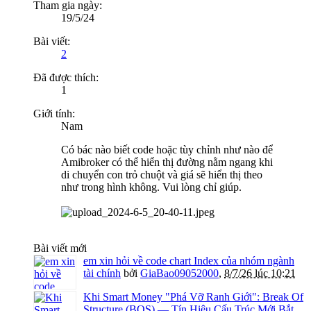
Tham gia ngày:
19/5/24
Bài viết:
2
Đã được thích:
1
Giới tính:
Nam
Có bác nào biết code hoặc tùy chỉnh như nào để
Amibroker có thể hiển thị đường nằm ngang khi
di chuyển con trỏ chuột và giá sẽ hiển thị theo
như trong hình không. Vui lòng chỉ giúp.
Bài viết mới
em xin hỏi về code chart Index của nhóm ngành
tài chính
bởi
GiaBao09052000
,
8/7/26 lúc 10:21
Khi Smart Money "Phá Vỡ Ranh Giới": Break Of
Structure (BOS) — Tín Hiệu Cấu Trúc Mới Bắt