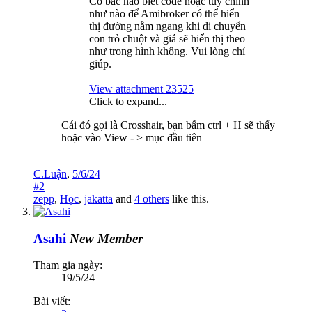
Có bác nào biết code hoặc tùy chỉnh
như nào để Amibroker có thể hiển
thị đường nằm ngang khi di chuyển
con trỏ chuột và giá sẽ hiển thị theo
như trong hình không. Vui lòng chỉ
giúp.
View attachment 23525
Click to expand...
Cái đó gọi là Crosshair, bạn bấm ctrl + H sẽ thấy
hoặc vào View - > mục đầu tiên
C.Luận
,
5/6/24
#2
zepp
,
Học
,
jakatta
and
4 others
like this.
Asahi
New Member
Tham gia ngày:
19/5/24
Bài viết: